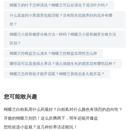
蝴蝶兰的叶子怎样清洗？蝴蝶兰可以在强光下清洁叶片吗？
什么花放到小黑屋里也能活呢？没有阳光也能养好的花卉有哪
些？
蝴蝶兰小苗和侧芽分株方法一样吗？蝴蝶兰小苗和侧芽分株方法
区别？
蝴蝶兰控根盆怎么浇水？蝴蝶兰控根盆实用性怎么样
哪些花可以直接插土养活？插土就能生长的观赏花有哪些品种？
蝴蝶兰怎样剪枝才能开花呢？蝴蝶兰剪枝后多久能开花？
您可能敢兴趣
蝴蝶兰白粉虱用什么药最好？白粉虱对什么颜色有强烈的趋向性？
开败的蝴蝶兰别扔！这么折腾两下，明年还能开爆盆
想给娃选小盆栽？这几种好养活还能玩！