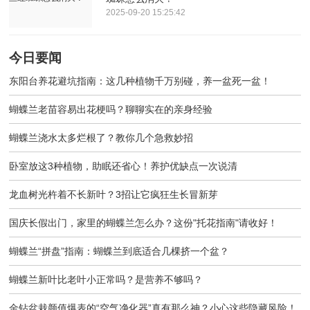
2025-09-20 15:25:42
今日要闻
东阳台养花避坑指南：这几种植物千万别碰，养一盆死一盆！
蝴蝶兰老苗容易出花梗吗？聊聊实在的亲身经验
蝴蝶兰浇水太多烂根了？教你几个急救妙招
卧室放这3种植物，助眠还省心！养护优缺点一次说清
龙血树光杵着不长新叶？3招让它疯狂生长冒新芽
国庆长假出门，家里的蝴蝶兰怎么办？这份"托花指南"请收好！
蝴蝶兰“拼盘”指南：蝴蝶兰到底适合几棵挤一个盆？
蝴蝶兰新叶比老叶小正常吗？是营养不够吗？
金钻盆栽颜值爆表的“空气净化器”真有那么神？小心这些隐藏风险！