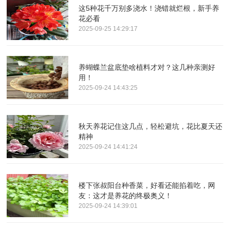
这5种花千万别多浇水！浇错就烂根，新手养
花必看
2025-09-25 14:29:17
养蝴蝶兰盆底垫啥植料才对？这几种亲测好
用！
2025-09-24 14:43:25
秋天养花记住这几点，轻松避坑，花比夏天还
精神
2025-09-24 14:41:24
楼下张叔阳台种香菜，好看还能掐着吃，网
友：这才是养花的终极奥义！
2025-09-24 14:39:01