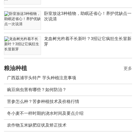
卧室放这3种植物，助眠还省心！养护优缺点一
次说清
龙血树光杵着不长新叶？3招让它疯狂生长冒新
芽
粮油种植
更多
广西荔浦芋头特产 芋头种植注意事项
豌豆病虫害有哪些？如何防治？
苦参怎么种？苦参种植技术及价格行情
冬小麦不一样时期的浇水时间及要点介绍
农作物玉米缺肥症状及矫正技术