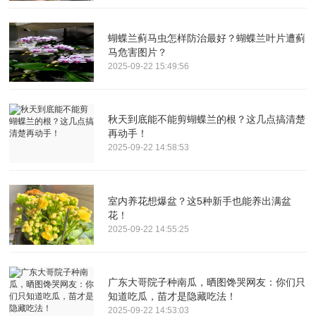
蝴蝶兰蓟马虫怎样防治最好？蝴蝶兰叶片遭蓟
马危害图片？
2025-09-22 15:49:56
秋天到底能不能剪蝴蝶兰的根？这几点搞清楚
再动手！
2025-09-22 14:58:53
室内养花想爆盆？这5种新手也能养出满盆
花！
2025-09-22 14:55:25
广东大哥院子种南瓜，晒图馋哭网友：你们只
知道吃瓜，苗才是隐藏吃法！
2025-09-22 14:53:03