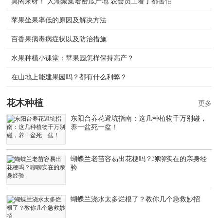
莫阁来呀！ 人潮聚集哈密瓜产地 农会员工看了都害怕
苹果坐果率低的原因及解决方法
百香果病毒病症状以及防治措施
水果种植小课堂：苹果园怎样保持高产？
在山地上能建果园吗？都有什么利弊？
花木种植
更多
东阳台养花避坑指南：这几种植物千万别碰，
养一盆死一盆！
蝴蝶兰老苗容易出花梗吗？聊聊实在的亲身经
验
蝴蝶兰浇水太多烂根了？教你几个急救妙招