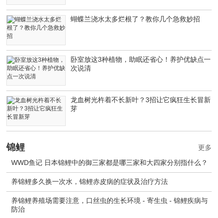
蝴蝶兰浇水太多烂根了？教你几个急救妙招
卧室放这3种植物，助眠还省心！养护优缺点一
次说清
龙血树光杵着不长新叶？3招让它疯狂生长冒新
芽
锦鲤
更多
WWD鱼记 日本锦鲤中的御三家都是哪三家和大四家分别指什么？
养锦鲤多久换一次水，锦鲤赤皮病的症状及治疗方法
养锦鲤养殖场需要注意，口丝虫的生长环境 - 寄生虫 - 锦鲤疾病与
防治