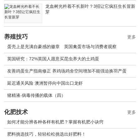
龙血树光杵着不长新叶？3招让它疯狂生长冒新
芽
养殖技巧
更多
蛋壳上是充满自豪感的徽章 英国禽蛋市场与消费者观察
英国研究：72%英国人愿意买昆虫养大的土鸡蛋
友善鸡蛋生产指南修正 养鸡场鸡舍空间增加不能强迫换羽产蛋
延迟通关风险 澳洲暂停向中国出口龙虾
猪精液-病毒传播的载体（四）
化肥技术
更多
如何才能分辨各种各样有机肥？掌握有机肥小诀窍
肥料挑选技巧，轻轻松松挑选出好肥料！