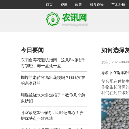
首页
资讯
政策
粮食作物
苗木种植
今日要闻
如何选择
东阳台养花避坑指南：这几种植物千
发布于2026-08-0
万别碰，养一盆死一盆！
导读: 如何选择复
蝴蝶兰老苗容易出花梗吗？聊聊实在
复合肥在种植
的亲身经验
作物生长所需
我们在到底该
蝴蝶兰浇水太多烂根了？教你几个急
救妙招
卧室放这3种植物，助眠还省心！养
护优缺点一次说清