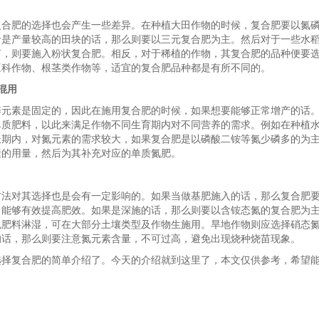
复合肥的选择也会产生一些差异。在种植大田作物的时候，复合肥要以氮
者是产量较高的田块的话，那么则要以三元复合肥为主。然后对于一些水
言，则要施入粉状复合肥。相反，对于稀植的作物，其复合肥的品种便要
豆科作物、根茎类作物等，适宜的复合肥品种都是有所不同的。
混用
养元素是固定的，因此在施用复合肥的时候，如果想要能够正常增产的话
单质肥料，以此来满足作物不同生育期内对不同营养的需求。例如在种植
长期内，对氮元素的需求较大，如果复合肥是以磷酸二铵等氮少磷多的为
素的用量，然后为其补充对应的单质氮肥。
方法对其选择也是会有一定影响的。如果当做基肥施入的话，那么复合肥
，能够有效提高肥效。如果是深施的话，那么则要以含铵态氮的复合肥为
免肥料淋湿，可在大部分土壤类型及作物生施用。旱地作物则应选择硝态
的话，那么则要注意氮元素含量，不可过高，避免出现烧种烧苗现象。
选择复合肥的简单介绍了。今天的介绍就到这里了，本文仅供参考，希望