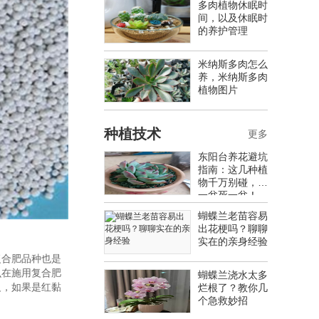
多肉植物休眠时
间，以及休眠时
的养护管理
米纳斯多肉怎么
养，米纳斯多肉
植物图片
种植技术
更多
东阳台养花避坑
指南：这几种植
物千万别碰，养
一盆死一盆！
蝴蝶兰老苗容易
出花梗吗？聊聊
实在的亲身经验
复合肥品种也是
么在施用复合肥
蝴蝶兰浇水太多
反，如果是红黏
烂根了？教你几
个急救妙招