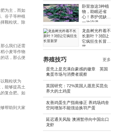
卧室放这3种植
磷肥为主，而如
物，助眠还省
稻、谷子等种植
心！养护优缺点
选择颗粒状。除
一次说清
龙血树光杵着不
长新叶？3招让
它疯狂生长冒新
。那么我们还需
芽
水稻小麦等作物
主的话，那么便
养殖技巧
更多
蛋壳上是充满自豪感的徽章 英国
禽蛋市场与消费者观察
要以颗粒状为
英国研究：72%英国人愿意买昆虫
主，能够提高土
养大的土鸡蛋
氮的复合肥。如
友善鸡蛋生产指南修正 养鸡场鸡舍
能够帮助到大家
空间增加不能强迫换羽产蛋
延迟通关风险 澳洲暂停向中国出口
龙虾