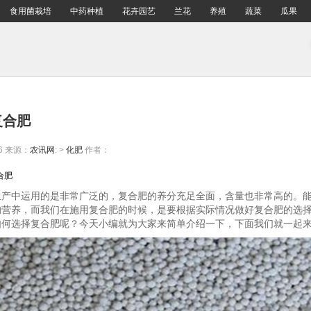
食用菌栽培
中药种植
花卉园艺
兰花
养殖
蔬菜
瓜果
复合肥
6
来源：
农讯网
: >
化肥
作者：
合肥
生产中运用的是非常广泛的，复合肥的养分充足全面，含量也非常高的。
的营养，而我们在施用复合肥的时候，是要根据实际情况做好复合肥的选
如何选择复合肥呢？今天小编就为大家来简单介绍一下，下面我们就一起