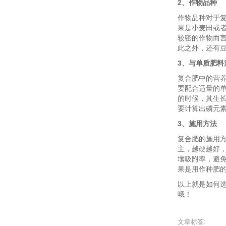
2、作物品种
作物品种对于
果是小麦田或
较密的作物而
此之外，还有
3、与单质肥料
复合肥中的营
要配合适量的
的时候，其生
要计算出磷元
3、施用方法
复合肥的施用
主，越硬越好
壤吸附率，避
果是用作种肥
以上就是如何
哦！
文章标签: