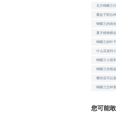
北方蝴蝶兰
覆盆子阳台
蝴蝶兰的病
夏天植物都
蝴蝶兰的叶
什么花放到
蝴蝶兰小苗
蝴蝶兰控根
哪些花可以
蝴蝶兰怎样
您可能敢