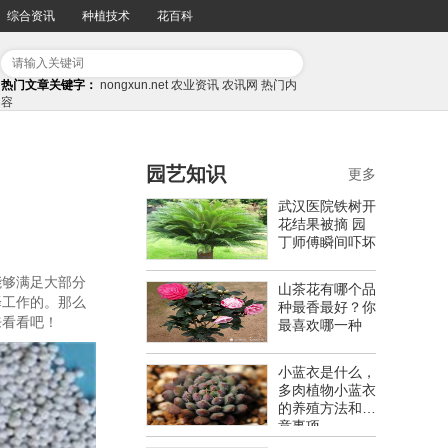
综合资讯
种植技术
花百科
热门文章关键字：
nongxun.net
农业资讯
农讯网
热门内
容
园艺知识
更多
武汉医院铁树开
花结果被摘 园
丁师傅瞬间吓坏
能够满足大部分
山茶花有哪个品
择工作的。那么
种最香最好？你
来看看吧！
最喜欢哪一种
小蓝衣是什么，
多肉植物小蓝衣
的养殖方法和注
意事项