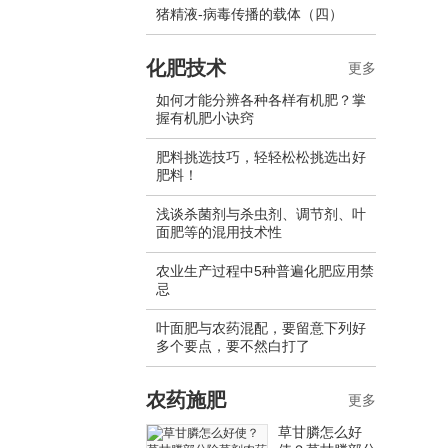
猪精液-病毒传播的载体（四）
化肥技术
更多
如何才能分辨各种各样有机肥？掌
握有机肥小诀窍
肥料挑选技巧，轻轻松松挑选出好
肥料！
浅谈杀菌剂与杀虫剂、调节剂、叶
面肥等的混用技术性
农业生产过程中5种普遍化肥应用禁
忌
叶面肥与农药混配，要留意下列好
多个要点，要不然白打了
农药施肥
更多
草甘膦怎么好