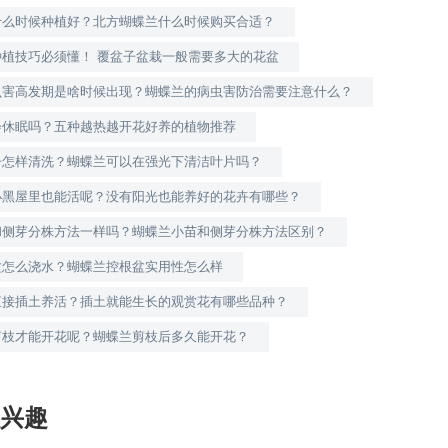
什么时候种植好？北方蝴蝶兰什么时候购买合适？
种植技巧必须懂！ 覆盆子盆栽一般需要多大的花盆
虫害高发期是啥时候出现？蝴蝶兰的病虫害防治需要注意什么？
会休眠吗？五种越热越开花好养的植物推荐
子怎样清洗？蝴蝶兰可以在强光下清洁叶片吗？
小黑屋里也能活呢？没有阳光也能养好的花卉有哪些？
和侧芽分株方法一样吗？蝴蝶兰小苗和侧芽分株方法区别？
盆怎么浇水？蝴蝶兰控根盆实用性怎么样
直接插土养活？插土就能生长的观赏花有哪些品种？
剪枝才能开花呢？蝴蝶兰剪枝后多久能开花？
兴趣