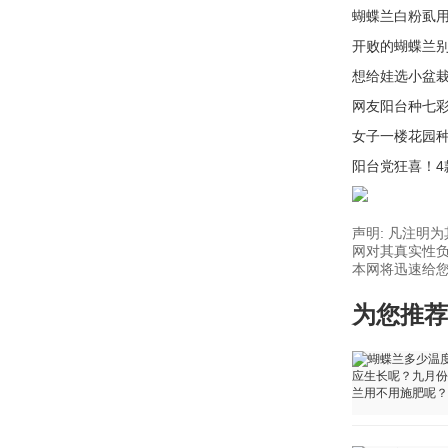
蝴蝶兰白粉虱
开败的蝴蝶兰
想给娃选小盆
网友阳台种七
女子一楼花园
阳台党狂喜！
声明: 凡注明
网对其真实性负
本网将迅速给您回
为您推荐