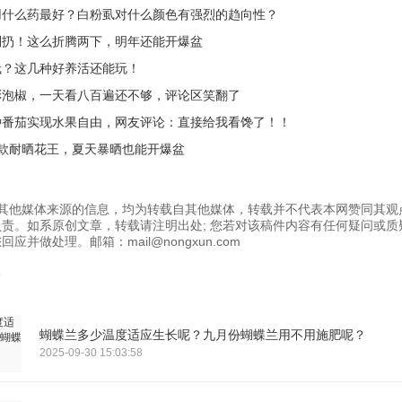
用什么药最好？白粉虱对什么颜色有强烈的趋向性？
别扔！这么折腾两下，明年还能开爆盆
栽？这几种好养活还能玩！
彩泡椒，一天看八百遍还不够，评论区笑翻了
种番茄实现水果自由，网友评论：直接给我看馋了！！
4款耐晒花王，夏天暴晒也能开爆盆
为其他媒体来源的信息，均为转载自其他媒体，转载并不代表本网赞同其观
责。如系原创文章，转载请注明出处; 您若对该稿件内容有任何疑问或质
应并做处理。邮箱：mail@nongxun.com
蝴蝶兰多少温度适应生长呢？九月份蝴蝶兰用不用施肥呢？
2025-09-30 15:03:58