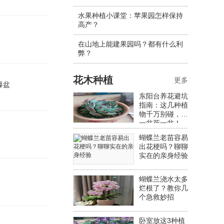
水果种植小课堂：苹果园怎样保持
高产？
在山地上能建果园吗？都有什么利
弊？
花木种植
更多
爆盆
东阳台养花避坑
指南：这几种植
物千万别碰，养
一盆死一盆！
蝴蝶兰老苗容易
出花梗吗？聊聊
实在的亲身经验
蝴蝶兰浇水太多
烂根了？教你几
个急救妙招
卧室放这3种植