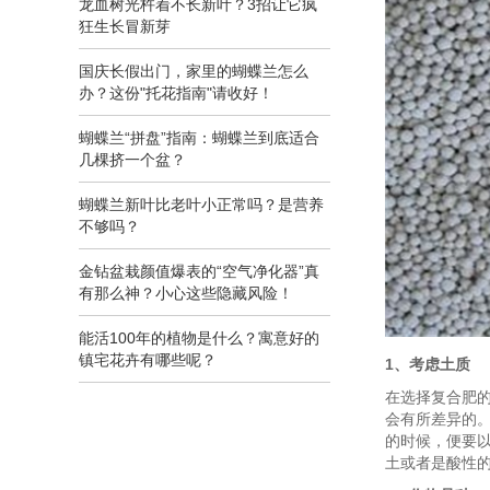
龙血树光杵着不长新叶？3招让它疯
狂生长冒新芽
国庆长假出门，家里的蝴蝶兰怎么
办？这份"托花指南"请收好！
蝴蝶兰“拼盘”指南：蝴蝶兰到底适合
几棵挤一个盆？
蝴蝶兰新叶比老叶小正常吗？是营养
不够吗？
金钻盆栽颜值爆表的“空气净化器”真
有那么神？小心这些隐藏风险！
能活100年的植物是什么？寓意好的
镇宅花卉有哪些呢？
1、考虑土质
在选择复合肥
会有所差异的
的时候，便要
土或者是酸性