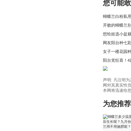
您可能敢
蝴蝶兰白粉虱
开败的蝴蝶兰
想给娃选小盆
网友阳台种七
女子一楼花园
阳台党狂喜！
声明: 凡注明
网对其真实性负
本网将迅速给您回
为您推荐