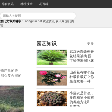
综合资讯
种植技术
花百科
热门文章关键字：
nongxun.net
农业资讯
农讯网
热门内
容
园艺知识
更多
武汉医院铁树开
花结果被摘 园
丁师傅瞬间吓坏
作物产量的关
山茶花有哪个品
。那么复合肥的
种最香最好？你
最喜欢哪一种
小蓝衣是什么，
多肉植物小蓝衣
的养殖方法和注
意事项