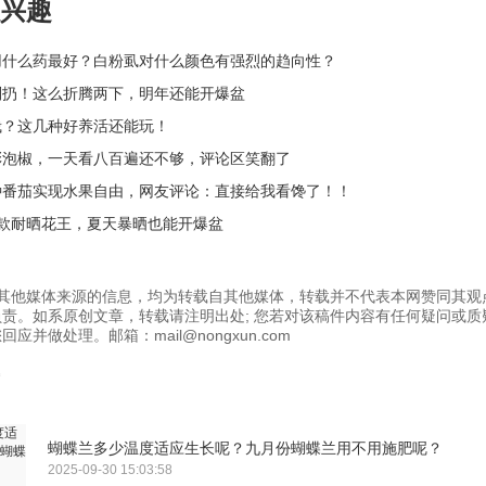
兴趣
用什么药最好？白粉虱对什么颜色有强烈的趋向性？
别扔！这么折腾两下，明年还能开爆盆
栽？这几种好养活还能玩！
彩泡椒，一天看八百遍还不够，评论区笑翻了
种番茄实现水果自由，网友评论：直接给我看馋了！！
4款耐晒花王，夏天暴晒也能开爆盆
为其他媒体来源的信息，均为转载自其他媒体，转载并不代表本网赞同其观
责。如系原创文章，转载请注明出处; 您若对该稿件内容有任何疑问或质
应并做处理。邮箱：mail@nongxun.com
蝴蝶兰多少温度适应生长呢？九月份蝴蝶兰用不用施肥呢？
2025-09-30 15:03:58