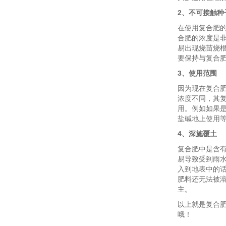
2、不可接触种
在使用复合肥
合肥的浓度是
易出现烧苗烧
要保持与复合
3、使用范围
因为现在复合
浓度不同，其
用。例如如果
盐碱地上使用
4、深施覆土
复合肥中是含
易导致受到雨
入到地表中的
肥料还无法被
主。
以上就是复合
哦！