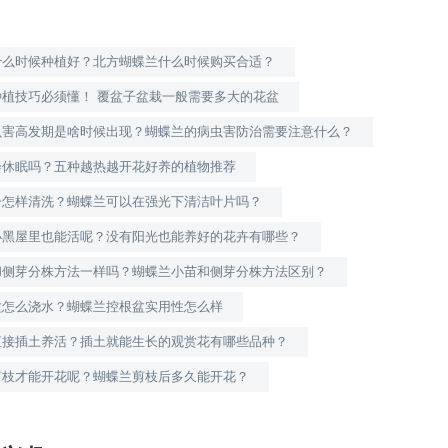
什么时候种植好？北方蝴蝶兰什么时候购买合适？
种植技巧必须懂！ 覆盆子盆栽一般需要多大的花盆
虫害高发期是啥时候出现？蝴蝶兰的病虫害防治需要注意什么？
会休眠吗？五种越热越开花好养的植物推荐
子怎样清洗？蝴蝶兰可以在强光下清洁叶片吗？
小黑屋里也能活呢？没有阳光也能养好的花卉有哪些？
和侧芽分株方法一样吗？蝴蝶兰小苗和侧芽分株方法区别？
盆怎么浇水？蝴蝶兰控根盆实用性怎么样
直接插土养活？插土就能生长的观赏花有哪些品种？
剪枝才能开花呢？蝴蝶兰剪枝后多久能开花？