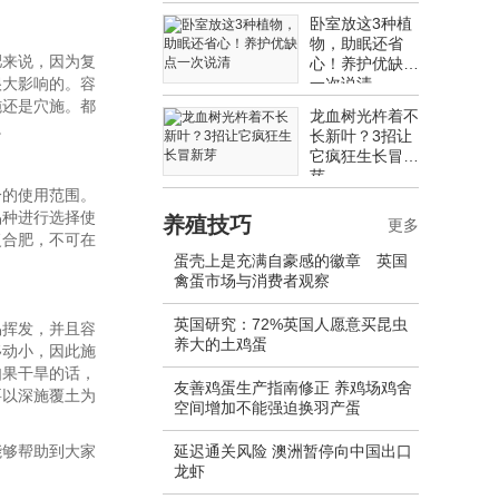
卧室放这3种植
物，助眠还省
肥来说，因为复
心！养护优缺点
很大影响的。容
一次说清
施还是穴施。都
龙血树光杵着不
。
长新叶？3招让
它疯狂生长冒新
芽
分的使用范围。
品种进行选择使
养殖技巧
更多
复合肥，不可在
蛋壳上是充满自豪感的徽章 英国
禽蛋市场与消费者观察
英国研究：72%英国人愿意买昆虫
易挥发，并且容
养大的土鸡蛋
移动小，因此施
如果干旱的话，
友善鸡蛋生产指南修正 养鸡场鸡舍
要以深施覆土为
空间增加不能强迫换羽产蛋
能够帮助到大家
延迟通关风险 澳洲暂停向中国出口
龙虾