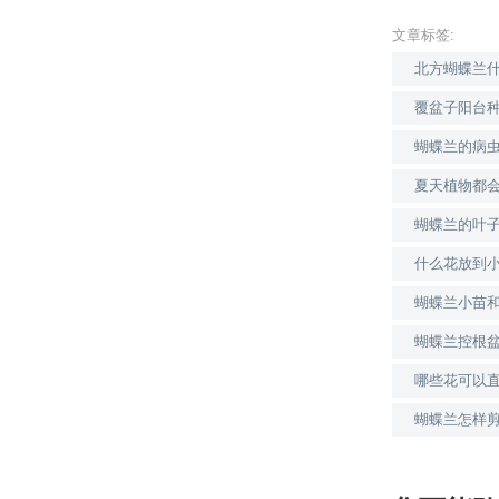
文章标签:
北方蝴蝶兰
覆盆子阳台
蝴蝶兰的病
夏天植物都
蝴蝶兰的叶
什么花放到
蝴蝶兰小苗
蝴蝶兰控根
哪些花可以
蝴蝶兰怎样