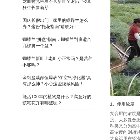
龙血树光杵着不长新叶？3招让它疯
狂生长冒新芽
国庆长假出门，家里的蝴蝶兰怎么
办？这份"托花指南"请收好！
蝴蝶兰“拼盘”指南：蝴蝶兰到底适合
几棵挤一个盆？
蝴蝶兰新叶比老叶小正常吗？是营养
不够吗？
金钻盆栽颜值爆表的“空气净化器”真
有那么神？小心这些隐藏风险！
能活100年的植物是什么？寓意好的
镇宅花卉有哪些呢？
1、使用浓度
复合肥的浓度
度。大多复合
种类又分为高中
高浓度的则超过
大多运用在经