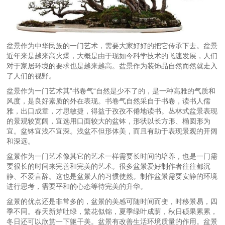
盆景作为中华民族的一门艺术，需要大家好好的把它传承下去。盆景
近年来是越来高火爆，大概是由于现如今科学技术的飞速发展，人们
对于家居环境的要求也是越来越高。盆景作为装饰品自然而然就走入
了人们的视野。
盆景作为一门艺术其”书卷气“自然是少不了的，是一种高雅的气质和
风度，是良好素质的外在表现。书卷气自然采自于书卷，读书人儒
雅，出口成章，才思敏捷，得益于孜孜不倦地读书。丛林式盆景表现
的景观较宽阔，宜选用口面较大的盆钵，形状以长方形、椭圆形为
宜。盆钵宜浅不宜深。浅盆不但形体美，而且有助于表现景观的开阔
和深远。
盆景作为一门艺术像其它的艺术一样需要长时间的培养，也是一门需
要很长的时间来完善和完美的艺术。很多盆景爱好制作者往往都沉
静、不爱言辞。这也是盆景人的习惯使然。制作盆景需要安静的环境
进行思考，需要平和的心态等待完美的升华。
盆景的优点还是非常多的，盆景的美感可随时间而变，时移景易，四
季不同。春天新芽吐绿，繁花似锦，夏季绿叶成荫，秋日硕果累累，
冬日还可以欣赏一下躯干美。盆景有改善生活环境质量的作用。盆景