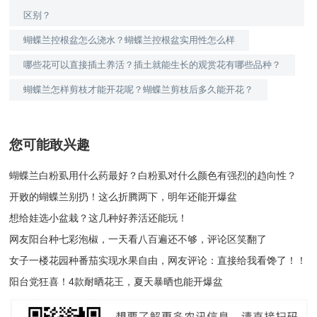
区别？
蝴蝶兰控根盆怎么浇水？蝴蝶兰控根盆实用性怎么样
哪些花可以直接插土养活？插土就能生长的观赏花有哪些品种？
蝴蝶兰怎样剪枝才能开花呢？蝴蝶兰剪枝后多久能开花？
您可能敢兴趣
蝴蝶兰白粉虱用什么药最好？白粉虱对什么颜色有强烈的趋向性？
开败的蝴蝶兰别扔！这么折腾两下，明年还能开爆盆
想给娃选小盆栽？这几种好养活还能玩！
网友阳台种七彩泡椒，一天看八百遍还不够，评论区笑翻了
女子一楼花园种番茄实现水果自由，网友评论：直接给我看馋了！！
阳台党狂喜！4款耐晒花王，夏天暴晒也能开爆盆