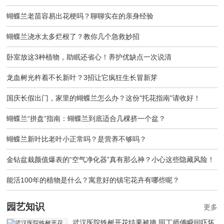
蝴蝶兰老苗容易出花梗吗？聊聊实在的亲身经验
蝴蝶兰浇水太多烂根了？教你几个急救妙招
卧室放这3种植物，助眠还省心！养护优缺点一次说清
龙血树光杵着不长新叶？3招让它疯狂生长冒新芽
国庆长假出门，家里的蝴蝶兰怎么办？这份"托花指南"请收好！
蝴蝶兰“拼盘”指南：蝴蝶兰到底适合几棵挤一个盆？
蝴蝶兰新叶比老叶小正常吗？是营养不够吗？
金钻盆栽颜值爆表的“空气净化器”真有那么神？小心这些隐藏风险！
能活100年的植物是什么？寓意好的镇宅花卉有哪些呢？
园艺知识
更多
武汉医院铁树开花结果被摘 园丁师傅瞬间吓坏