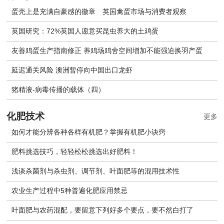
蛋壳上是充满自豪感的徽章 英国禽蛋市场与消费者观察
英国研究：72%英国人愿意买昆虫养大的土鸡蛋
友善鸡蛋生产指南修正 养鸡场鸡舍空间增加不能强迫换羽产蛋
延迟通关风险 澳洲暂停向中国出口龙虾
猪精液-病毒传播的载体（四）
化肥技术
更多
如何才能分辨各种各样有机肥？掌握有机肥小诀窍
肥料挑选技巧，轻轻松松挑选出好肥料！
浅谈杀菌剂与杀虫剂、调节剂、叶面肥等的混用技术性
农业生产过程中5种普遍化肥应用禁忌
叶面肥与农药混配，要留意下列好多个要点，要不然白打了