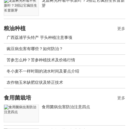
龙血树光杵着不长新叶？3招让它疯狂生长冒新
芽
粮油种植
更多
广西荔浦芋头特产 芋头种植注意事项
豌豆病虫害有哪些？如何防治？
苦参怎么种？苦参种植技术及价格行情
冬小麦不一样时期的浇水时间及要点介绍
农作物玉米缺肥症状及矫正技术
食用菌栽培
更多
食用菌病虫害防治注意四点