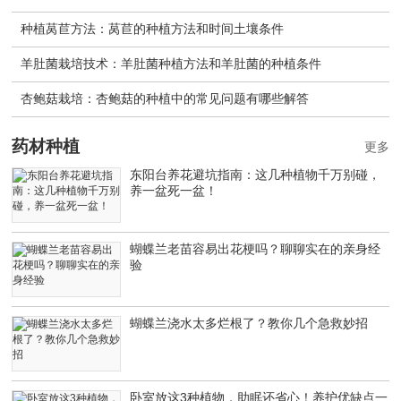
种植莴苣方法：莴苣的种植方法和时间土壤条件
羊肚菌栽培技术：羊肚菌种植方法和羊肚菌的种植条件
杏鲍菇栽培：杏鲍菇的种植中的常见问题有哪些解答
药材种植
更多
东阳台养花避坑指南：这几种植物千万别碰，
养一盆死一盆！
蝴蝶兰老苗容易出花梗吗？聊聊实在的亲身经
验
蝴蝶兰浇水太多烂根了？教你几个急救妙招
卧室放这3种植物，助眠还省心！养护优缺点一