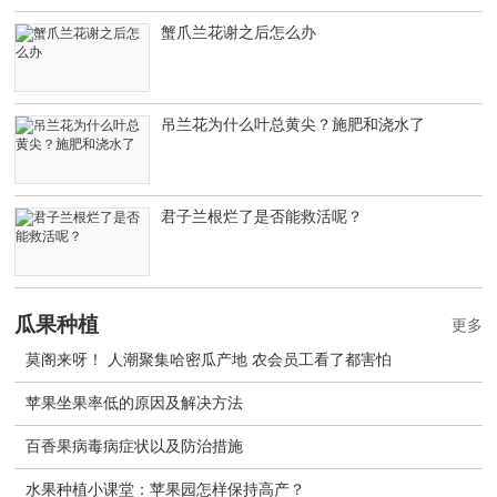
蟹爪兰花谢之后怎么办
吊兰花为什么叶总黄尖？施肥和浇水了
君子兰根烂了是否能救活呢？
瓜果种植
更多
莫阁来呀！ 人潮聚集哈密瓜产地 农会员工看了都害怕
苹果坐果率低的原因及解决方法
百香果病毒病症状以及防治措施
水果种植小课堂：苹果园怎样保持高产？