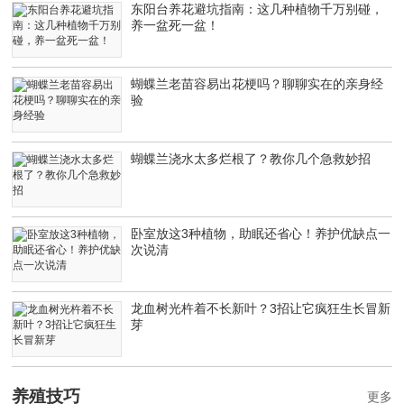
东阳台养花避坑指南：这几种植物千万别碰，
养一盆死一盆！
蝴蝶兰老苗容易出花梗吗？聊聊实在的亲身经
验
蝴蝶兰浇水太多烂根了？教你几个急救妙招
卧室放这3种植物，助眠还省心！养护优缺点一
次说清
龙血树光杵着不长新叶？3招让它疯狂生长冒新
芽
养殖技巧
更多