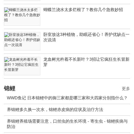
蝴蝶兰浇水太多烂根了？教你几个急救妙招
卧室放这3种植物，助眠还省心！养护优缺点一
次说清
龙血树光杵着不长新叶？3招让它疯狂生长冒新
芽
锦鲤
更多
WWD鱼记 日本锦鲤中的御三家都是哪三家和大四家分别指什么？
养锦鲤多久换一次水，锦鲤赤皮病的症状及治疗方法
养锦鲤养殖场需要注意，口丝虫的生长环境 - 寄生虫 - 锦鲤疾病与
防治