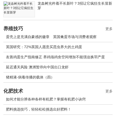
龙血树光杵着不长新叶？3招让它疯狂生长冒新
芽
养殖技巧
更多
蛋壳上是充满自豪感的徽章 英国禽蛋市场与消费者观察
英国研究：72%英国人愿意买昆虫养大的土鸡蛋
友善鸡蛋生产指南修正 养鸡场鸡舍空间增加不能强迫换羽产蛋
延迟通关风险 澳洲暂停向中国出口龙虾
猪精液-病毒传播的载体（四）
化肥技术
更多
如何才能分辨各种各样有机肥？掌握有机肥小诀窍
肥料挑选技巧，轻轻松松挑选出好肥料！