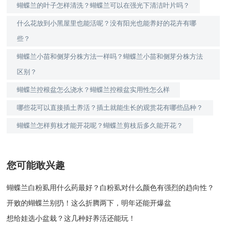
蝴蝶兰的叶子怎样清洗？蝴蝶兰可以在强光下清洁叶片吗？
什么花放到小黑屋里也能活呢？没有阳光也能养好的花卉有哪
些？
蝴蝶兰小苗和侧芽分株方法一样吗？蝴蝶兰小苗和侧芽分株方法
区别？
蝴蝶兰控根盆怎么浇水？蝴蝶兰控根盆实用性怎么样
哪些花可以直接插土养活？插土就能生长的观赏花有哪些品种？
蝴蝶兰怎样剪枝才能开花呢？蝴蝶兰剪枝后多久能开花？
您可能敢兴趣
蝴蝶兰白粉虱用什么药最好？白粉虱对什么颜色有强烈的趋向性？
开败的蝴蝶兰别扔！这么折腾两下，明年还能开爆盆
想给娃选小盆栽？这几种好养活还能玩！