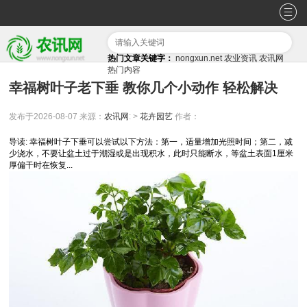
热门文章关键字：
nongxun.net
农业资讯
农讯网
热门内容
幸福树叶子老下垂 教你几个小动作 轻松解决
发布于2026-08-07
来源：
农讯网
: >
花卉园艺
作者：
导读: 幸福树叶子下垂可以尝试以下方法：第一，适量增加光照时间；第二，减
少浇水，不要让盆土过于潮湿或是出现积水，此时只能断水，等盆土表面1厘米
厚偏干时在恢复...