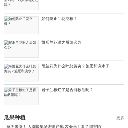
如何防止兰花空根？
蟹爪兰花谢之后怎么办
吊兰花为什么叶总黄尖？施肥和浇水了
君子兰根烂了是否能救活呢？
瓜果种植
更多
莫阁来呀！ 人潮聚集哈密瓜产地 农会员工看了都害怕