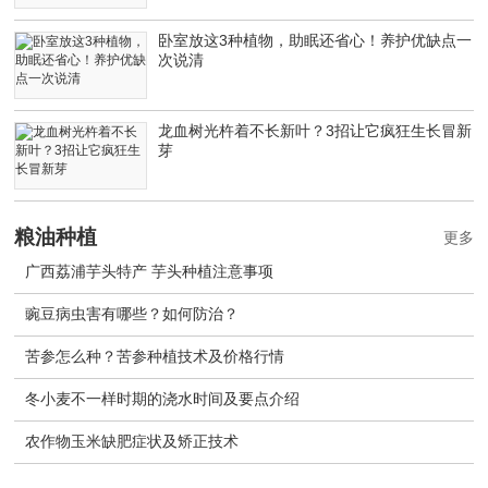
卧室放这3种植物，助眠还省心！养护优缺点一
次说清
龙血树光杵着不长新叶？3招让它疯狂生长冒新
芽
粮油种植
更多
广西荔浦芋头特产 芋头种植注意事项
豌豆病虫害有哪些？如何防治？
苦参怎么种？苦参种植技术及价格行情
冬小麦不一样时期的浇水时间及要点介绍
农作物玉米缺肥症状及矫正技术