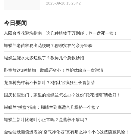
2025-09-20 15:25:42
今日要闻
东阳台养花避坑指南：这几种植物千万别碰，养一盆死一盆！
蝴蝶兰老苗容易出花梗吗？聊聊实在的亲身经验
蝴蝶兰浇水太多烂根了？教你几个急救妙招
卧室放这3种植物，助眠还省心！养护优缺点一次说清
龙血树光杵着不长新叶？3招让它疯狂生长冒新芽
国庆长假出门，家里的蝴蝶兰怎么办？这份"托花指南"请收好！
蝴蝶兰“拼盘”指南：蝴蝶兰到底适合几棵挤一个盆？
蝴蝶兰新叶比老叶小正常吗？是营养不够吗？
金钻盆栽颜值爆表的“空气净化器”真有那么神？小心这些隐藏风险！