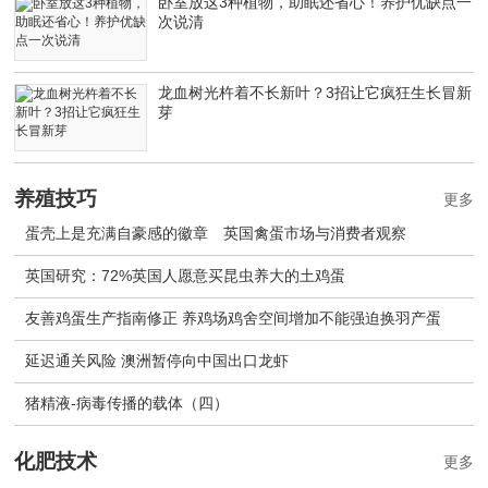
卧室放这3种植物，助眠还省心！养护优缺点一
次说清
龙血树光杵着不长新叶？3招让它疯狂生长冒新
芽
养殖技巧
更多
蛋壳上是充满自豪感的徽章 英国禽蛋市场与消费者观察
英国研究：72%英国人愿意买昆虫养大的土鸡蛋
友善鸡蛋生产指南修正 养鸡场鸡舍空间增加不能强迫换羽产蛋
延迟通关风险 澳洲暂停向中国出口龙虾
猪精液-病毒传播的载体（四）
化肥技术
更多