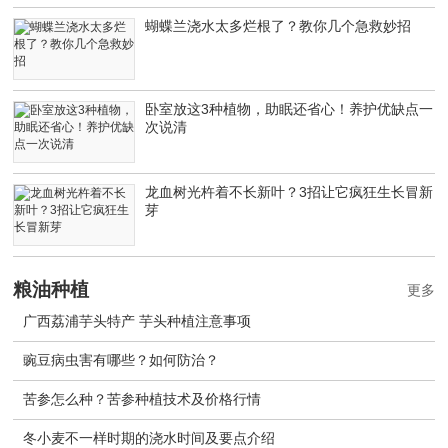
蝴蝶兰浇水太多烂根了？教你几个急救妙招
卧室放这3种植物，助眠还省心！养护优缺点一
次说清
龙血树光杵着不长新叶？3招让它疯狂生长冒新
芽
粮油种植
更多
广西荔浦芋头特产 芋头种植注意事项
豌豆病虫害有哪些？如何防治？
苦参怎么种？苦参种植技术及价格行情
冬小麦不一样时期的浇水时间及要点介绍