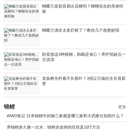
蝴蝶兰老苗容易出花梗吗？聊聊实在的亲身经
验
蝴蝶兰浇水太多烂根了？教你几个急救妙招
卧室放这3种植物，助眠还省心！养护优缺点一
次说清
龙血树光杵着不长新叶？3招让它疯狂生长冒新
芽
锦鲤
更多
WWD鱼记 日本锦鲤中的御三家都是哪三家和大四家分别指什么？
养锦鲤多久换一次水，锦鲤赤皮病的症状及治疗方法