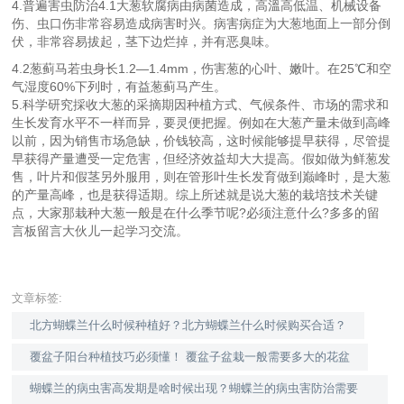
4.普遍害虫防治4.1大葱软腐病由病菌造成，高溫高低温、机械设备
伤、虫口伤非常容易造成病害时兴。病害病症为大葱地面上一部分倒
伏，非常容易拔起，茎下边烂掉，并有恶臭味。
4.2葱蓟马若虫身长1.2—1.4mm，伤害葱的心叶、嫩叶。在25℃和空
气湿度60%下列时，有益葱蓟马产生。
5.科学研究採收大葱的采摘期因种植方式、气候条件、市场的需求和
生长发育水平不一样而异，要灵便把握。例如在大葱产量未做到高峰
以前，因为销售市场急缺，价钱较高，这时候能够提早获得，尽管提
早获得产量遭受一定危害，但经济效益却大大提高。假如做为鲜葱发
售，叶片和假茎另外服用，则在管形叶生长发育做到巅峰时，是大葱
的产量高峰，也是获得适期。综上所述就是说大葱的栽培技术关键
点，大家那栽种大葱一般是在什么季节呢?必须注意什么?多多的留
言板留言大伙儿一起学习交流。
文章标签:
北方蝴蝶兰什么时候种植好？北方蝴蝶兰什么时候购买合适？
覆盆子阳台种植技巧必须懂！ 覆盆子盆栽一般需要多大的花盆
蝴蝶兰的病虫害高发期是啥时候出现？蝴蝶兰的病虫害防治需要