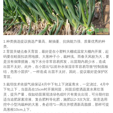
1.种类挑选提议挑选产量高、耐抽薹、抗病能力强、质量优秀的种
类。
2.育苗关键点春天育苗，最好是在小塑料大棚或温室大棚内开展，起
码要在畦面扣农用地膜。大葱种子小，栽种浅。而春天风较为大，要
是没有保障措施，地下水分非常容易挥发，出苗期内易少水，造成
出苗不太好。此外，在小苗出*以前补水保湿非常容易导致*控制面板
结，危害小苗拱*，一样造成 出苗不太好。因此，提议最好是保护区
育苗。
3.栽培技术依据气侯保证4月中下旬上下浇返青水，一定浇过。4月中
下旬上下，当苗高在15cm时开展间苗，间苗后喷洒蔬菜水果壮茎
灵，提升产量，假如幼苗展现淡绿色或叶片有黄尖出現，可分期付款
适当追肥尿素溶液、复合肥料等化肥，施肥以2-3次为宜。留意选用
挖中小型沟栽种的大葱，务必培*1—两次并喷洒新高脂膜，那样可提
高葱根10cm上下。