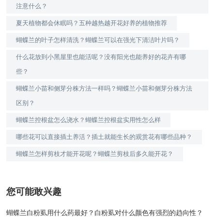
注意什么？
夏天植物都会休眠吗？五种越热越开花好养的植物推荐
蝴蝶兰的叶子怎样清洗？蝴蝶兰可以在强光下清洁叶片吗？
什么花放到小黑屋里也能活呢？没有阳光也能养好的花卉有哪
些？
蝴蝶兰小苗和侧芽分株方法一样吗？蝴蝶兰小苗和侧芽分株方法
区别？
蝴蝶兰控根盆怎么浇水？蝴蝶兰控根盆实用性怎么样
哪些花可以直接插土养活？插土就能生长的观赏花有哪些品种？
蝴蝶兰怎样剪枝才能开花呢？蝴蝶兰剪枝后多久能开花？
您可能敢兴趣
蝴蝶兰白粉虱用什么药最好？白粉虱对什么颜色有强烈的趋向性？