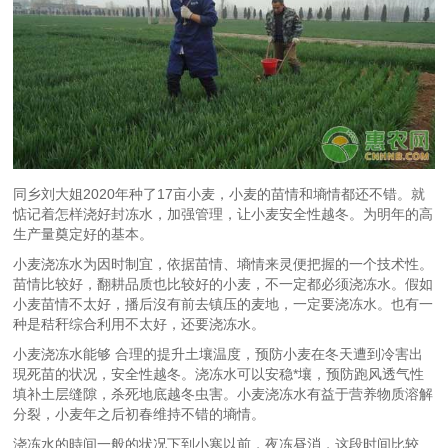
同乡刘大姐2020年种了17亩小麦，小麦的苗情和墒情都还不错。就
惦记着怎样浇好封冻水，加强管理，让小麦安全性越冬。为明年的高
生产量奠定好的基本。
小麦浇冻水为因时制宜，依据苗情、墒情来灵便把握的一个技术性。
苗情比较好，翻耕品质也比较好的小麦，不一定都必须浇冻水。假如
小麦苗情不太好，播后沒有前去镇压的麦地，一定要浇冻水。也有一
种是秸秆综合利用不太好，还要浇冻水。
小麦浇冻水能够 合理的提升土壤温度，预防小麦在冬天遭到冷害出
現死苗的状况，安全性越冬。浇冻水可以安稳*壤，预防跑风透气性
填补土层缝隙，杀死地底越冬虫害。小麦浇冻水有益于营养物质溶解
分裂，小麦年之后初春维持不错的墒情。
浇冻水的時间一般的状况下到小寒以前，夜冻昼消，这段时间比较