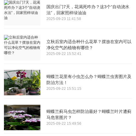
国庆出门7天，花渴死咋办？这3个“自动浇水
法”，回家照样绿油油
2025-09-23 11:41:58
立秋后室内适合种什么花草？摆放在室内可以
净化空气的植物有哪些？
2025-09-22 15:52:41
蝴蝶兰花里有小虫怎么办？蝴蝶兰虫害图片及
防治方法！
2025-09-22 15:51:15
蝴蝶兰蓟马虫怎样防治最好？蝴蝶兰叶片遭蓟
马危害图片？
2025-09-22 15:49:56