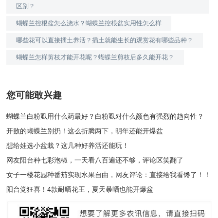
区别？
蝴蝶兰控根盆怎么浇水？蝴蝶兰控根盆实用性怎么样
哪些花可以直接插土养活？插土就能生长的观赏花有哪些品种？
蝴蝶兰怎样剪枝才能开花呢？蝴蝶兰剪枝后多久能开花？
您可能敢兴趣
蝴蝶兰白粉虱用什么药最好？白粉虱对什么颜色有强烈的趋向性？
开败的蝴蝶兰别扔！这么折腾两下，明年还能开爆盆
想给娃选小盆栽？这几种好养活还能玩！
网友阳台种七彩泡椒，一天看八百遍还不够，评论区笑翻了
女子一楼花园种番茄实现水果自由，网友评论：直接给我看馋了！！
阳台党狂喜！4款耐晒花王，夏天暴晒也能开爆盆