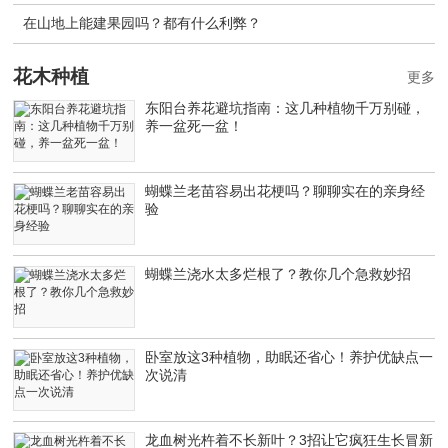
在山地上能建果园吗？都有什么利弊？
花木种植
更多
东阳台养花避坑指南：这几种植物千万别碰，
养一盆死一盆！
蝴蝶兰老苗容易出花梗吗？聊聊实在的亲身经
验
蝴蝶兰浇水太多烂根了？教你几个急救妙招
卧室放这3种植物，助眠还省心！养护优缺点一
次说清
龙血树光杵着不长新叶？3招让它疯狂生长冒新