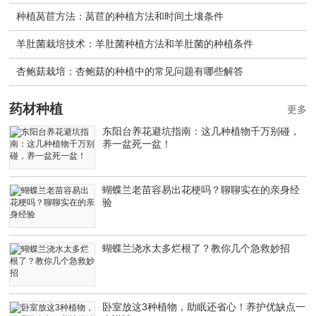
种植莴苣方法：莴苣的种植方法和时间土壤条件
羊肚菌栽培技术：羊肚菌种植方法和羊肚菌的种植条件
杏鲍菇栽培：杏鲍菇的种植中的常见问题有哪些解答
药材种植
更多
东阳台养花避坑指南：这几种植物千万别碰，
养一盆死一盆！
蝴蝶兰老苗容易出花梗吗？聊聊实在的亲身经
验
蝴蝶兰浇水太多烂根了？教你几个急救妙招
卧室放这3种植物，助眠还省心！养护优缺点一