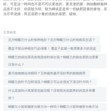
好。可是这一時间也不是不可以更改的，要灵便把握，例如翻耕栽种
品质不太好、幼苗较为弱、较为稀或是是有一些缺肥苗黄的麦地，应
当尽早浇灌，而且追肥小量的强效的基肥、碳铵。
文章标签:
北方蝴蝶兰什么时候种植好？北方蝴蝶兰什么时候购买合适？
覆盆子阳台种植技巧必须懂！ 覆盆子盆栽一般需要多大的花盆
蝴蝶兰的病虫害高发期是啥时候出现？蝴蝶兰的病虫害防治需要
注意什么？
夏天植物都会休眠吗？五种越热越开花好养的植物推荐
蝴蝶兰的叶子怎样清洗？蝴蝶兰可以在强光下清洁叶片吗？
什么花放到小黑屋里也能活呢？没有阳光也能养好的花卉有哪
些？
蝴蝶兰小苗和侧芽分株方法一样吗？蝴蝶兰小苗和侧芽分株方法