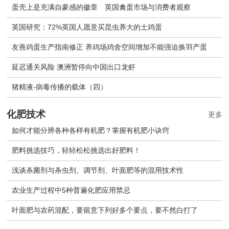
蛋壳上是充满自豪感的徽章 英国禽蛋市场与消费者观察
英国研究：72%英国人愿意买昆虫养大的土鸡蛋
友善鸡蛋生产指南修正 养鸡场鸡舍空间增加不能强迫换羽产蛋
延迟通关风险 澳洲暂停向中国出口龙虾
猪精液-病毒传播的载体（四）
化肥技术
更多
如何才能分辨各种各样有机肥？掌握有机肥小诀窍
肥料挑选技巧，轻轻松松挑选出好肥料！
浅谈杀菌剂与杀虫剂、调节剂、叶面肥等的混用技术性
农业生产过程中5种普遍化肥应用禁忌
叶面肥与农药混配，要留意下列好多个要点，要不然白打了