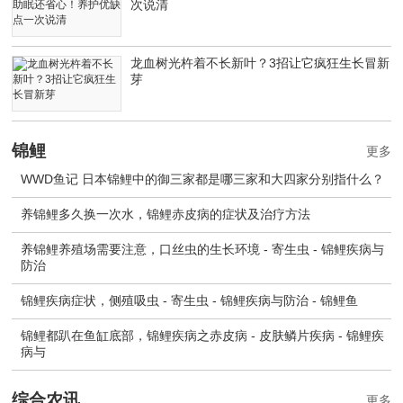
次说清
龙血树光杵着不长新叶？3招让它疯狂生长冒新
芽
锦鲤
更多
WWD鱼记 日本锦鲤中的御三家都是哪三家和大四家分别指什么？
养锦鲤多久换一次水，锦鲤赤皮病的症状及治疗方法
养锦鲤养殖场需要注意，口丝虫的生长环境 - 寄生虫 - 锦鲤疾病与
防治
锦鲤疾病症状，侧殖吸虫 - 寄生虫 - 锦鲤疾病与防治 - 锦鲤鱼
锦鲤都趴在鱼缸底部，锦鲤疾病之赤皮病 - 皮肤鳞片疾病 - 锦鲤疾
病与
综合农讯
更多