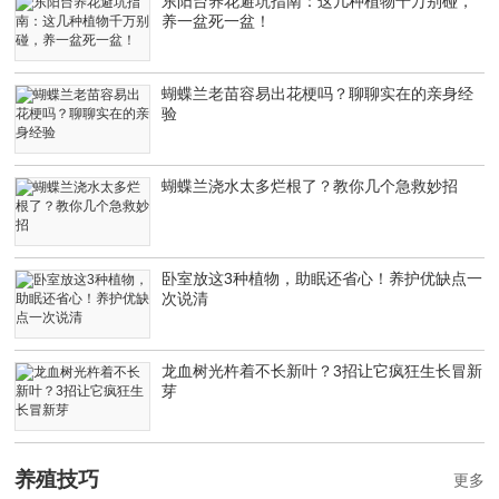
东阳台养花避坑指南：这几种植物千万别碰，
养一盆死一盆！
蝴蝶兰老苗容易出花梗吗？聊聊实在的亲身经
验
蝴蝶兰浇水太多烂根了？教你几个急救妙招
卧室放这3种植物，助眠还省心！养护优缺点一
次说清
龙血树光杵着不长新叶？3招让它疯狂生长冒新
芽
养殖技巧
更多