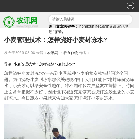
热门文章关键字：
nongxun.net
农业资讯
农讯网
热门内容
小麦管理技术：怎样浇好小麦封冻水?
发布于2026-08-08
来源：
农讯网
: >
粮食作物
作者：
导读: 小麦管理技术：怎样浇好小麦封冻水?
怎样浇好小麦封冻水?一来到冬季栽种小麦的盆友就特想问这个问
题。为何浇好小麦封冻水那么关键呢?由于人们只能在*地封冻前浇冻
水，小麦才可以给安全性越冬。殊不知许多农户盆友在苗情上、時间
上面常常把握不太好，因此也不知道究竟该怎么浇好这般重要的小麦
封冻水。今日惠农小泉就来告知大家怎样浇好小麦封冻水。