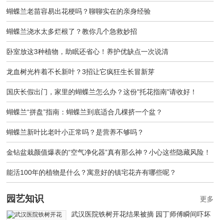
蝴蝶兰老苗容易出花梗吗？聊聊实在的亲身经验
蝴蝶兰浇水太多烂根了？教你几个急救妙招
卧室放这3种植物，助眠还省心！养护优缺点一次说清
龙血树光杵着不长新叶？3招让它疯狂生长冒新芽
国庆长假出门，家里的蝴蝶兰怎么办？这份"托花指南"请收好！
蝴蝶兰“拼盘”指南：蝴蝶兰到底适合几棵挤一个盆？
蝴蝶兰新叶比老叶小正常吗？是营养不够吗？
金钻盆栽颜值爆表的“空气净化器”真有那么神？小心这些隐藏风险！
能活100年的植物是什么？寓意好的镇宅花卉有哪些呢？
园艺知识
更多
武汉医院铁树开花结果被摘 园丁师傅瞬间吓坏