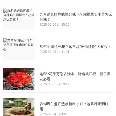
九月适合给蝴蝶兰分株吗？蝴蝶兰长小苗怎么
分株？
2025-09-25 14:35:59
常年耐阴还开花？这三盆“神仙植物”太省心！
2025-09-25 14:31:01
这5种花千万别多浇水！浇错就烂根，新手养
花必看
2025-09-25 14:29:17
养蝴蝶兰盆底垫啥植料才对？这几种亲测好
用！
2025-09-24 14:43:25