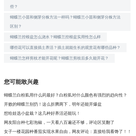
些？
蝴蝶兰小苗和侧芽分株方法一样吗？蝴蝶兰小苗和侧芽分株方法
区别？
蝴蝶兰控根盆怎么浇水？蝴蝶兰控根盆实用性怎么样
哪些花可以直接插土养活？插土就能生长的观赏花有哪些品种？
蝴蝶兰怎样剪枝才能开花呢？蝴蝶兰剪枝后多久能开花？
您可能敢兴趣
蝴蝶兰白粉虱用什么药最好？白粉虱对什么颜色有强烈的趋向性？
开败的蝴蝶兰别扔！这么折腾两下，明年还能开爆盆
想给娃选小盆栽？这几种好养活还能玩！
网友阳台种七彩泡椒，一天看八百遍还不够，评论区笑翻了
女子一楼花园种番茄实现水果自由，网友评论：直接给我看馋了！！