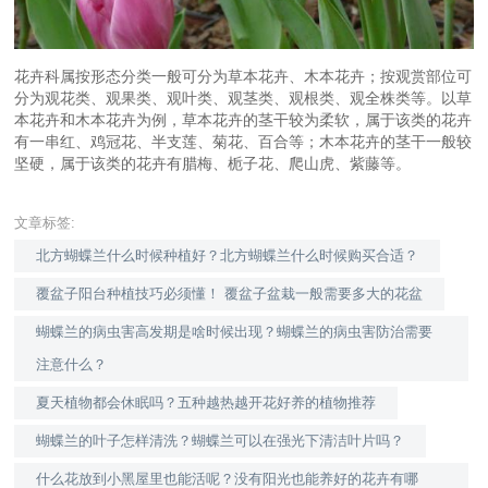
花卉科属按形态分类一般可分为草本花卉、木本花卉；按观赏部位可
分为观花类、观果类、观叶类、观茎类、观根类、观全株类等。以草
本花卉和木本花卉为例，草本花卉的茎干较为柔软，属于该类的花卉
有一串红、鸡冠花、半支莲、菊花、百合等；木本花卉的茎干一般较
坚硬，属于该类的花卉有腊梅、栀子花、爬山虎、紫藤等。
文章标签:
北方蝴蝶兰什么时候种植好？北方蝴蝶兰什么时候购买合适？
覆盆子阳台种植技巧必须懂！ 覆盆子盆栽一般需要多大的花盆
蝴蝶兰的病虫害高发期是啥时候出现？蝴蝶兰的病虫害防治需要
注意什么？
夏天植物都会休眠吗？五种越热越开花好养的植物推荐
蝴蝶兰的叶子怎样清洗？蝴蝶兰可以在强光下清洁叶片吗？
什么花放到小黑屋里也能活呢？没有阳光也能养好的花卉有哪