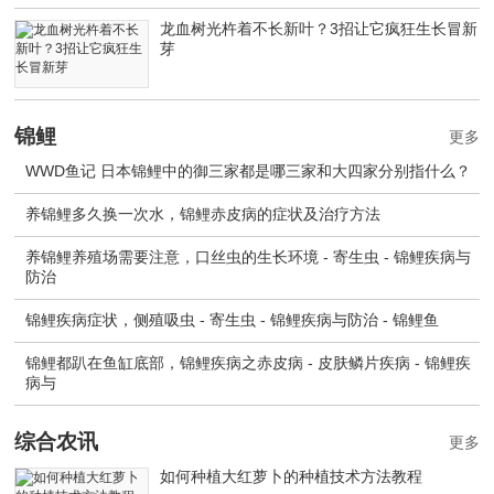
龙血树光杵着不长新叶？3招让它疯狂生长冒新
芽
锦鲤
更多
WWD鱼记 日本锦鲤中的御三家都是哪三家和大四家分别指什么？
养锦鲤多久换一次水，锦鲤赤皮病的症状及治疗方法
养锦鲤养殖场需要注意，口丝虫的生长环境 - 寄生虫 - 锦鲤疾病与
防治
锦鲤疾病症状，侧殖吸虫 - 寄生虫 - 锦鲤疾病与防治 - 锦鲤鱼
锦鲤都趴在鱼缸底部，锦鲤疾病之赤皮病 - 皮肤鳞片疾病 - 锦鲤疾
病与
综合农讯
更多
如何种植大红萝卜的种植技术方法教程