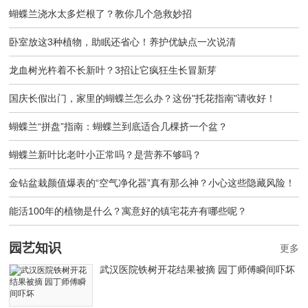
蝴蝶兰浇水太多烂根了？教你几个急救妙招
卧室放这3种植物，助眠还省心！养护优缺点一次说清
龙血树光杵着不长新叶？3招让它疯狂生长冒新芽
国庆长假出门，家里的蝴蝶兰怎么办？这份"托花指南"请收好！
蝴蝶兰“拼盘”指南：蝴蝶兰到底适合几棵挤一个盆？
蝴蝶兰新叶比老叶小正常吗？是营养不够吗？
金钻盆栽颜值爆表的“空气净化器”真有那么神？小心这些隐藏风险！
能活100年的植物是什么？寓意好的镇宅花卉有哪些呢？
园艺知识
更多
武汉医院铁树开花结果被摘 园丁师傅瞬间吓坏