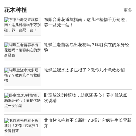
花木种植
更多
东阳台养花避坑指南：这几种植物千万别碰，
养一盆死一盆！
蝴蝶兰老苗容易出花梗吗？聊聊实在的亲身经
验
蝴蝶兰浇水太多烂根了？教你几个急救妙招
卧室放这3种植物，助眠还省心！养护优缺点一
次说清
龙血树光杵着不长新叶？3招让它疯狂生长冒新
芽