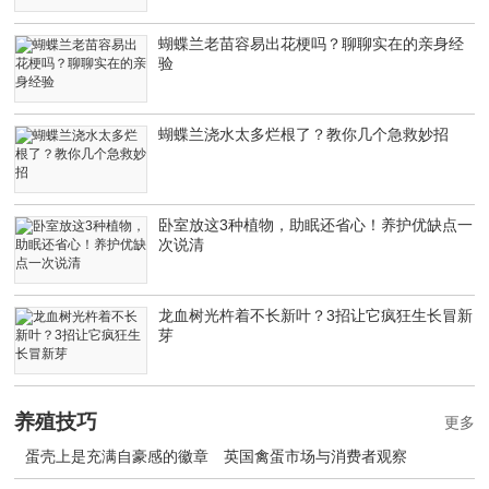
蝴蝶兰老苗容易出花梗吗？聊聊实在的亲身经
验
蝴蝶兰浇水太多烂根了？教你几个急救妙招
卧室放这3种植物，助眠还省心！养护优缺点一
次说清
龙血树光杵着不长新叶？3招让它疯狂生长冒新
芽
养殖技巧
更多
蛋壳上是充满自豪感的徽章 英国禽蛋市场与消费者观察