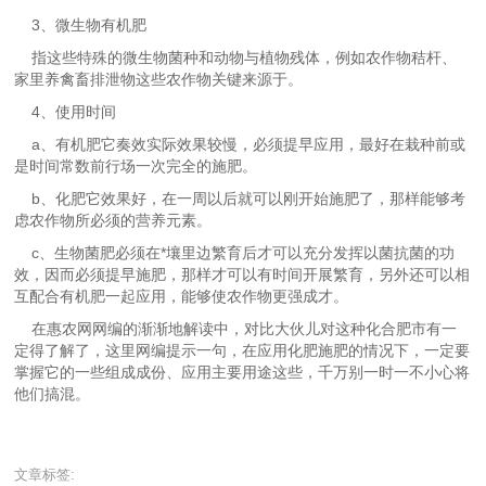
3、微生物有机肥
指这些特殊的微生物菌种和动物与植物残体，例如农作物秸杆、
家里养禽畜排泄物这些农作物关键来源于。
4、使用时间
a、有机肥它奏效实际效果较慢，必须提早应用，最好在栽种前或
是时间常数前行场一次完全的施肥。
b、化肥它效果好，在一周以后就可以刚开始施肥了，那样能够考
虑农作物所必须的营养元素。
c、生物菌肥必须在*壤里边繁育后才可以充分发挥以菌抗菌的功
效，因而必须提早施肥，那样才可以有时间开展繁育，另外还可以相
互配合有机肥一起应用，能够使农作物更强成才。
在惠农网网编的渐渐地解读中，对比大伙儿对这种化合肥市有一
定得了解了，这里网编提示一句，在应用化肥施肥的情况下，一定要
掌握它的一些组成成份、应用主要用途这些，千万别一时一不小心将
他们搞混。
文章标签: