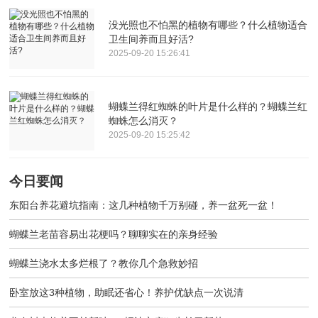
没光照也不怕黑的植物有哪些？什么植物适合
卫生间养而且好活?
2025-09-20 15:26:41
蝴蝶兰得红蜘蛛的叶片是什么样的？蝴蝶兰红
蜘蛛怎么消灭？
2025-09-20 15:25:42
今日要闻
东阳台养花避坑指南：这几种植物千万别碰，养一盆死一盆！
蝴蝶兰老苗容易出花梗吗？聊聊实在的亲身经验
蝴蝶兰浇水太多烂根了？教你几个急救妙招
卧室放这3种植物，助眠还省心！养护优缺点一次说清