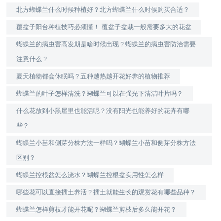
北方蝴蝶兰什么时候种植好？北方蝴蝶兰什么时候购买合适？
覆盆子阳台种植技巧必须懂！ 覆盆子盆栽一般需要多大的花盆
蝴蝶兰的病虫害高发期是啥时候出现？蝴蝶兰的病虫害防治需要
注意什么？
夏天植物都会休眠吗？五种越热越开花好养的植物推荐
蝴蝶兰的叶子怎样清洗？蝴蝶兰可以在强光下清洁叶片吗？
什么花放到小黑屋里也能活呢？没有阳光也能养好的花卉有哪
些？
蝴蝶兰小苗和侧芽分株方法一样吗？蝴蝶兰小苗和侧芽分株方法
区别？
蝴蝶兰控根盆怎么浇水？蝴蝶兰控根盆实用性怎么样
哪些花可以直接插土养活？插土就能生长的观赏花有哪些品种？
蝴蝶兰怎样剪枝才能开花呢？蝴蝶兰剪枝后多久能开花？