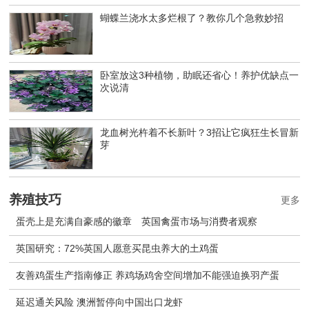
蝴蝶兰浇水太多烂根了？教你几个急救妙招
卧室放这3种植物，助眠还省心！养护优缺点一
次说清
龙血树光杵着不长新叶？3招让它疯狂生长冒新
芽
养殖技巧
更多
蛋壳上是充满自豪感的徽章 英国禽蛋市场与消费者观察
英国研究：72%英国人愿意买昆虫养大的土鸡蛋
友善鸡蛋生产指南修正 养鸡场鸡舍空间增加不能强迫换羽产蛋
延迟通关风险 澳洲暂停向中国出口龙虾