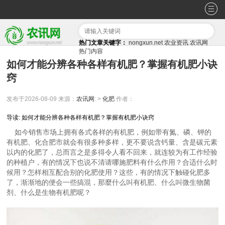
热门文章关键字：
nongxun.net
农业资讯
农讯网
热门内容
如何才能分辨各种各样有机肥？掌握有机肥小诀
窍
发布于2026-08-09
来源：
农讯网
: >
化肥
作者：
导读: 如何才能分辨各种各样有机肥？掌握有机肥小诀窍
如今销售市场上拥有各式各样的有机肥，例如带有氮、磷、钾的
有机肥、化合肥市就会有很多种多样，更不要说含钙量、含是碳元素
以内的化肥了，总而言之是多得令人看不回来，就连较为有工作经验
的种植户，有的情况下也说不清请哪施肥料有什么作用？合适什么时
候用？怎样相互配合别的化肥使用？这些，有的情况下触碰化肥多
了，渐渐地的便会一些搞混，那麼什么叫有机肥、什么叫微生物菌
剂、什么是生物有机肥呢？