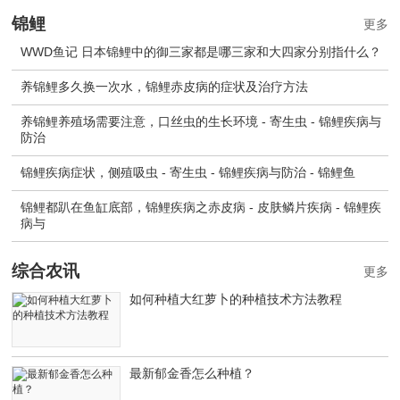
锦鲤
更多
WWD鱼记 日本锦鲤中的御三家都是哪三家和大四家分别指什么？
养锦鲤多久换一次水，锦鲤赤皮病的症状及治疗方法
养锦鲤养殖场需要注意，口丝虫的生长环境 - 寄生虫 - 锦鲤疾病与
防治
锦鲤疾病症状，侧殖吸虫 - 寄生虫 - 锦鲤疾病与防治 - 锦鲤鱼
锦鲤都趴在鱼缸底部，锦鲤疾病之赤皮病 - 皮肤鳞片疾病 - 锦鲤疾
病与
综合农讯
更多
如何种植大红萝卜的种植技术方法教程
最新郁金香怎么种植？