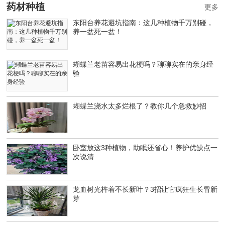
药材种植
更多
东阳台养花避坑指南：这几种植物千万别碰，
养一盆死一盆！
蝴蝶兰老苗容易出花梗吗？聊聊实在的亲身经
验
蝴蝶兰浇水太多烂根了？教你几个急救妙招
卧室放这3种植物，助眠还省心！养护优缺点一
次说清
龙血树光杵着不长新叶？3招让它疯狂生长冒新
芽