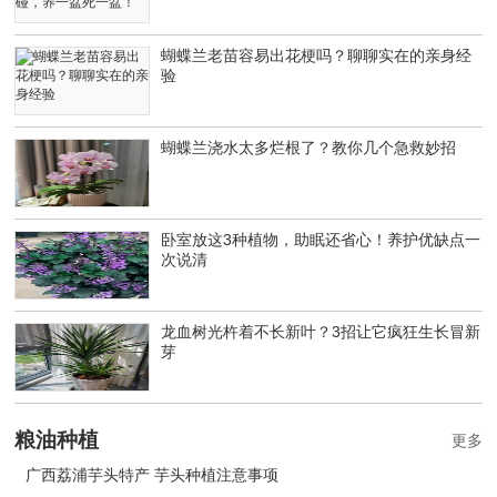
蝴蝶兰老苗容易出花梗吗？聊聊实在的亲身经
验
蝴蝶兰浇水太多烂根了？教你几个急救妙招
卧室放这3种植物，助眠还省心！养护优缺点一
次说清
龙血树光杵着不长新叶？3招让它疯狂生长冒新
芽
粮油种植
更多
广西荔浦芋头特产 芋头种植注意事项