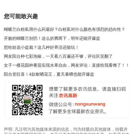
您可能敢兴趣
蝴蝶兰白粉虱用什么药最好？白粉虱对什么颜色有强烈的趋向性？
开败的蝴蝶兰别扔！这么折腾两下，明年还能开爆盆
想给娃选小盆栽？这几种好养活还能玩！
网友阳台种七彩泡椒，一天看八百遍还不够，评论区笑翻了
女子一楼花园种番茄实现水果自由，网友评论：直接给我看馋了！！
阳台党狂喜！4款耐晒花王，夏天暴晒也能开爆盆
声明: 凡注明为其他媒体来源的信息，均为转载自其他媒体，转载并