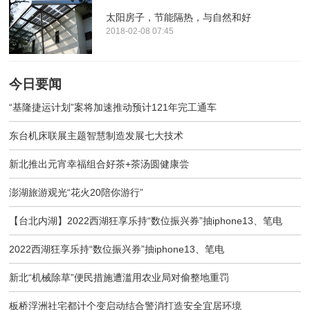
太阳房子，节能隔热，与自然和好
2018-02-08 07:45
今日要闻
“基隆捷运计划”案将加速推动预计121年完工通车
东台机床联展主题智慧制造发展七大技术
新北推出元宵幸福组合好茶+茶汤圆健康尝
澎湖旅游观光“花火20陪你游行”
【台北内湖】2022西湖狂享乐持“数位振兴券”抽iphone13、笔电
2022西湖狂享乐持“数位振兴券”抽iphone13、笔电
新北“机械除草”便民措施遭滥用农业局对偷整地重罚
板桥浮洲社宅都计个变启动结合警消打造安全宜居环境