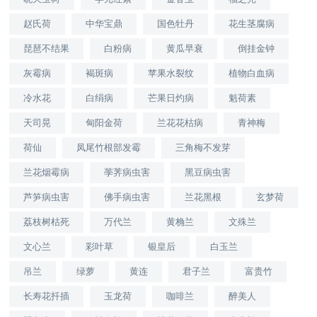
赵氏荷
中华宝鼎
国色牡丹
花生茎腐病
琵琶不结果
白粉病
黄瓜早衰
倒挂金钟
灰霉病
褐斑病
苹果水裂纹
植物白血病
冷水花
白绢病
芒果日灼病
魁荷素
天司晃
甸阳金荷
兰花花枯病
青神梅
荷仙
凤尾竹根部发霉
三角梅不发芽
兰花烟霉病
荸荠病虫害
黑豆病虫害
芦笋病虫害
佛手病虫害
兰花黑根
玄梦荷
荔枝树枯死
万代兰
黄桷兰
文殊兰
文心兰
彩叶草
银皇后
白玉兰
吊兰
绿萝
黄连
君子兰
富贵竹
长寿花扦插
玉龙荷
咖啡兰
醉美人