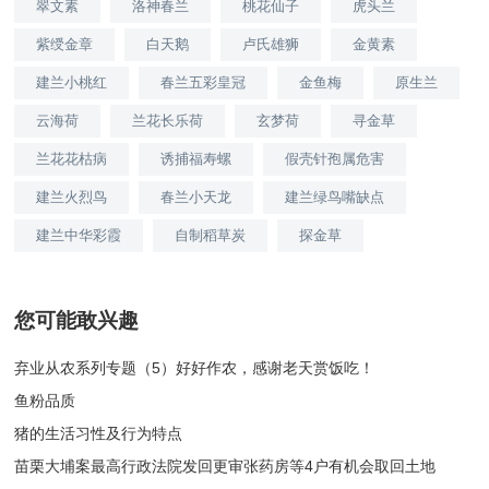
翠文素
洛神春兰
桃花仙子
虎头兰
紫绶金章
白天鹅
卢氏雄狮
金黄素
建兰小桃红
春兰五彩皇冠
金鱼梅
原生兰
云海荷
兰花长乐荷
玄梦荷
寻金草
兰花花枯病
诱捕福寿螺
假壳针孢属危害
建兰火烈鸟
春兰小天龙
建兰绿鸟嘴缺点
建兰中华彩霞
自制稻草炭
探金草
您可能敢兴趣
弃业从农系列专题（5）好好作农，感谢老天赏饭吃！
鱼粉品质
猪的生活习性及行为特点
苗栗大埔案最高行政法院发回更审张药房等4户有机会取回土地