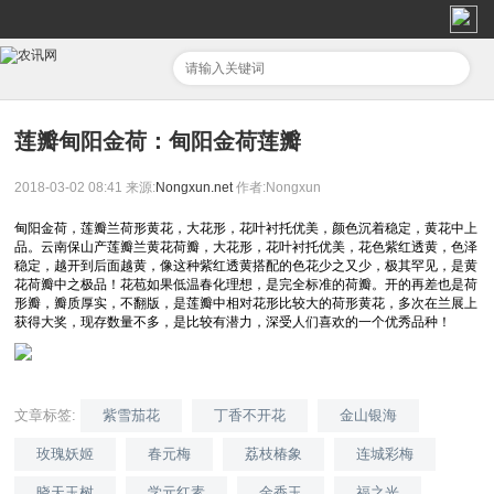
莲瓣甸阳金荷：甸阳金荷莲瓣
2018-03-02 08:41
来源:
Nongxun.net
作者:Nongxun
甸阳金荷，莲瓣兰荷形黄花，大花形，花叶衬托优美，颜色沉着稳定，黄花中上
品。云南保山产莲瓣兰黄花荷瓣，大花形，花叶衬托优美，花色紫红透黄，色泽
稳定，越开到后面越黄，像这种紫红透黄搭配的色花少之又少，极其罕见，是黄
花荷瓣中之极品！花苞如果低温春化理想，是完全标准的荷瓣。开的再差也是荷
形瓣，瓣质厚实，不翻版，是莲瓣中相对花形比较大的荷形黄花，多次在兰展上
获得大奖，现存数量不多，是比较有潜力，深受人们喜欢的一个优秀品种！
文章标签:
紫雪茄花
丁香不开花
金山银海
玫瑰妖姬
春元梅
荔枝椿象
连城彩梅
晓天玉树
学元红素
金香玉
福之光