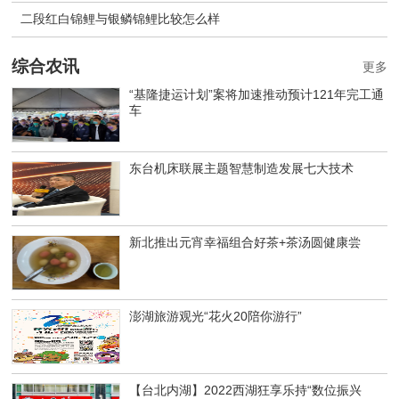
二段红白锦鲤与银鳞锦鲤比较怎么样
综合农讯
更多
“基隆捷运计划”案将加速推动预计121年完工通
车
东台机床联展主题智慧制造发展七大技术
新北推出元宵幸福组合好茶+茶汤圆健康尝
澎湖旅游观光“花火20陪你游行”
【台北内湖】2022西湖狂享乐持“数位振兴