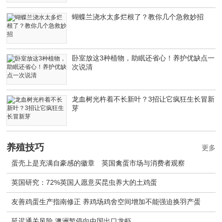
蝴蝶兰浇水太多烂根了？教你几个急救妙招
卧室放这3种植物，助眠还省心！养护优缺点一
次说清
龙血树光杵着不长新叶？3招让它疯狂生长冒新
芽
养殖技巧
更多
蛋壳上是充满自豪感的徽章 英国禽蛋市场与消费者观察
英国研究：72%英国人愿意买昆虫养大的土鸡蛋
友善鸡蛋生产指南修正 养鸡场鸡舍空间增加不能强迫换羽产蛋
延迟通关风险 澳洲暂停向中国出口龙虾