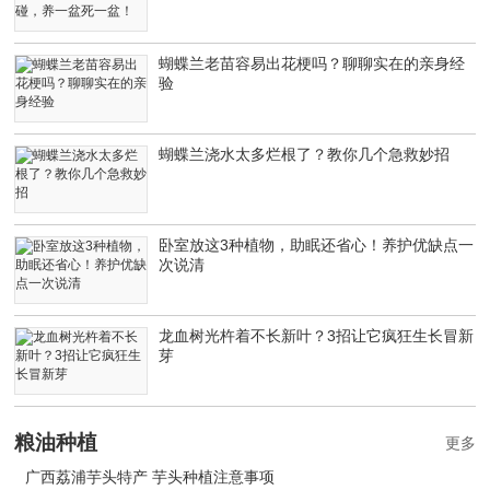
蝴蝶兰老苗容易出花梗吗？聊聊实在的亲身经
验
蝴蝶兰浇水太多烂根了？教你几个急救妙招
卧室放这3种植物，助眠还省心！养护优缺点一
次说清
龙血树光杵着不长新叶？3招让它疯狂生长冒新
芽
粮油种植
更多
广西荔浦芋头特产 芋头种植注意事项