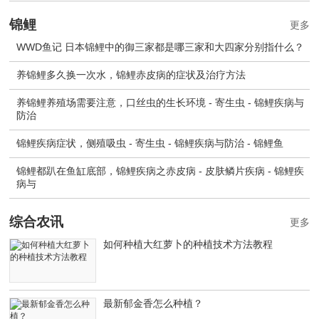
锦鲤
更多
WWD鱼记 日本锦鲤中的御三家都是哪三家和大四家分别指什么？
养锦鲤多久换一次水，锦鲤赤皮病的症状及治疗方法
养锦鲤养殖场需要注意，口丝虫的生长环境 - 寄生虫 - 锦鲤疾病与
防治
锦鲤疾病症状，侧殖吸虫 - 寄生虫 - 锦鲤疾病与防治 - 锦鲤鱼
锦鲤都趴在鱼缸底部，锦鲤疾病之赤皮病 - 皮肤鳞片疾病 - 锦鲤疾
病与
综合农讯
更多
如何种植大红萝卜的种植技术方法教程
最新郁金香怎么种植？