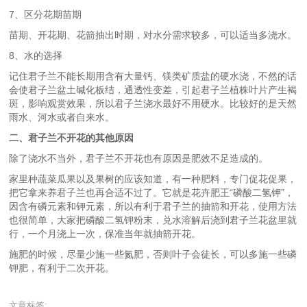
7、区分花期苗期
苗期、开花期、花箭抽出时期，对水分需求较多，可以适当多浇水。
8、水的选择
记住君子兰不能长期用含有大量钙、镁类矿质盐的硬水浇，不然的话
会使君子兰盆土碱化板结，通透性变差，引起君子兰植株叶片产生褐
斑，影响观赏效果，所以君子兰浇水最好不用硬水。比较好的是天然
雨水、河水或者自来水。
二、君子兰不开花的其他原因
除了浇水不当外，君子兰不开花也有原因是肥效不足造成的。
家里种蔬菜瓜果以及果树的应该知道，有一种肥料，专门促花促果，
把它拿来养君子兰也再合适不过了。它就是花卉肥王“磷酸二氢钾”，
因含有磷元素和钾元素，所以有利于君子兰的抽箭和开花，使用方法
也很简单，大家把磷酸二氢钾粉末，兑水溶解后浇到君子兰花盆里就
行，一个月浇上一次，保准当年就抽箭开花。
施肥的时候，尽量少施一些氮肥，否则叶子会徒长，可以多施一些磷
钾肥，有利于二次开花。
文章标签: