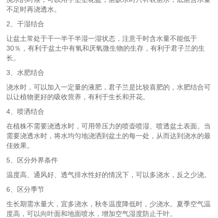
不足时再浇透水。
2、干湿结合
让盆土常处于干一半干半湿一湿状态，注意干时含水量不能低于
30％，有利于盆土中有氧和厌氧微生物的生存，有利于君子兰的生
长。
3、水肥结合
浇水时，可以加入一定量的液肥，君子兰是比较喜肥的，水肥结合可
以让植物更好的吸收营养，有利于生长和开花。
4、喷洒结合
在植株不需要浇透水时，可用带压力的喷壶喷湿、喷透盆土表面。当
需要浇透水时，将水均匀地浇洒到盆土的每一处，从而达到浇水的最
佳效果。
5、区分外界条件
温度高、通风好、透气排水性好的情况下，可以多浇水，反之少浇。
6、区分季节
生长期需水量大，宜多浇水，秋冬温度降低时，少浇水。夏季空气温
度高，可以向叶面和地面喷水，增加空气湿度防止干叶。