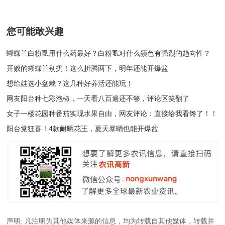
您可能敢兴趣
蝴蝶兰白粉虱用什么药最好？白粉虱对什么颜色有强烈的趋向性？
开败的蝴蝶兰别扔！这么折腾两下，明年还能开爆盆
想给娃选小盆栽？这几种好养活还能玩！
网友阳台种七彩泡椒，一天看八百遍还不够，评论区笑翻了
女子一楼花园种番茄实现水果自由，网友评论：直接给我看馋了！！
阳台党狂喜！4款耐晒花王，夏天暴晒也能开爆盆
声明: 凡注明为其他媒体来源的信息，均为转载自其他媒体，转载并