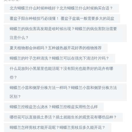
北方蝴蝶兰什么时候种植好？北方蝴蝶兰什么时候购买合适？
覆盆子阳台种植技巧必须懂！ 覆盆子盆栽一般需要多大的花盆
蝴蝶兰的病虫害高发期是啥时候出现？蝴蝶兰的病虫害防治需要
注意什么？
夏天植物都会休眠吗？五种越热越开花好养的植物推荐
蝴蝶兰的叶子怎样清洗？蝴蝶兰可以在强光下清洁叶片吗？
什么花放到小黑屋里也能活呢？没有阳光也能养好的花卉有哪
些？
蝴蝶兰小苗和侧芽分株方法一样吗？蝴蝶兰小苗和侧芽分株方法
区别？
蝴蝶兰控根盆怎么浇水？蝴蝶兰控根盆实用性怎么样
哪些花可以直接插土养活？插土就能生长的观赏花有哪些品种？
蝴蝶兰怎样剪枝才能开花呢？蝴蝶兰剪枝后多久能开花？