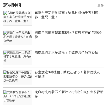
药材种植
更多
东阳台养花避坑指南：这几种植物千万别碰，
养一盆死一盆！
蝴蝶兰老苗容易出花梗吗？聊聊实在的亲身经
验
蝴蝶兰浇水太多烂根了？教你几个急救妙招
卧室放这3种植物，助眠还省心！养护优缺点一
次说清
龙血树光杵着不长新叶？3招让它疯狂生长冒新
芽