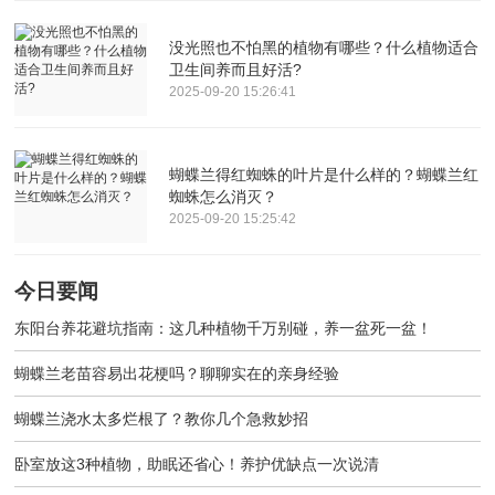
没光照也不怕黑的植物有哪些？什么植物适合
卫生间养而且好活?
2025-09-20 15:26:41
蝴蝶兰得红蜘蛛的叶片是什么样的？蝴蝶兰红
蜘蛛怎么消灭？
2025-09-20 15:25:42
今日要闻
东阳台养花避坑指南：这几种植物千万别碰，养一盆死一盆！
蝴蝶兰老苗容易出花梗吗？聊聊实在的亲身经验
蝴蝶兰浇水太多烂根了？教你几个急救妙招
卧室放这3种植物，助眠还省心！养护优缺点一次说清