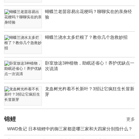
蝴蝶兰老苗容易出花梗吗？聊聊实在的亲身经
验
蝴蝶兰浇水太多烂根了？教你几个急救妙招
卧室放这3种植物，助眠还省心！养护优缺点一
次说清
龙血树光杵着不长新叶？3招让它疯狂生长冒新
芽
锦鲤
更多
WWD鱼记 日本锦鲤中的御三家都是哪三家和大四家分别指什么？