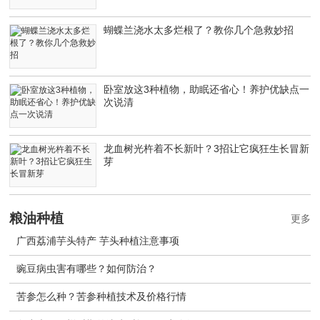
蝴蝶兰浇水太多烂根了？教你几个急救妙招
卧室放这3种植物，助眠还省心！养护优缺点一
次说清
龙血树光杵着不长新叶？3招让它疯狂生长冒新
芽
粮油种植
更多
广西荔浦芋头特产 芋头种植注意事项
豌豆病虫害有哪些？如何防治？
苦参怎么种？苦参种植技术及价格行情