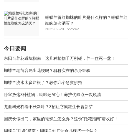
蝴蝶兰得红蜘蛛的叶片是什么样的？蝴蝶兰红
蜘蛛怎么消灭？
2025-09-20 15:25:42
今日要闻
东阳台养花避坑指南：这几种植物千万别碰，养一盆死一盆！
蝴蝶兰老苗容易出花梗吗？聊聊实在的亲身经验
蝴蝶兰浇水太多烂根了？教你几个急救妙招
卧室放这3种植物，助眠还省心！养护优缺点一次说清
龙血树光杵着不长新叶？3招让它疯狂生长冒新芽
国庆长假出门，家里的蝴蝶兰怎么办？这份"托花指南"请收好！
蝴蝶兰“拼盘”指南：蝴蝶兰到底适合几棵挤一个盆？