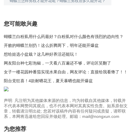
蝴蝶兰怎样剪枝才能开花呢？蝴蝶兰剪枝后多久能开花？
您可能敢兴趣
蝴蝶兰白粉虱用什么药最好？白粉虱对什么颜色有强烈的趋向性？
开败的蝴蝶兰别扔！这么折腾两下，明年还能开爆盆
想给娃选小盆栽？这几种好养活还能玩！
网友阳台种七彩泡椒，一天看八百遍还不够，评论区笑翻了
女子一楼花园种番茄实现水果自由，网友评论：直接给我看馋了！！
阳台党狂喜！4款耐晒花王，夏天暴晒也能开爆盆
声明: 凡注明为其他媒体来源的信息，均为转载自其他媒体，转载并
不代表本网赞同其观点，也不代表本网对其真实性负责。如系原创文
章，转载请注明出处; 您若对该稿件内容有任何疑问或质疑，请即联
系，本网将迅速给您回应并做处理。邮箱：mail@nongxun.com
为您推荐