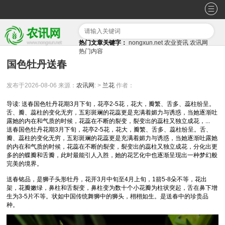
热门文章关键字：
nongxun.net
农业资讯
农讯网
热门内容
国色牡丹送春
发布于2026-08-06
来源：
农讯网
: >
兰花
作者：
导读: 送春国色牡丹花期3月下旬，花亭2-5花，花大，瓣繁、舌多、蕊柱纷呈。
舌、瓣、蕊柱的变化无穷，五彩斑斓的花蕊更是充满着媚力与诱惑，当她逐渐吐
露她的内在和气质的时候，花蕊在不断的裂变，裂变出的蕊柱又独立成花，...
送春国色牡丹花期3月下旬，花亭2-5花，花大，瓣繁、舌多、蕊柱纷呈。舌、
瓣、蕊柱的变化无穷，五彩斑斓的花蕊更是充满着媚力与诱惑，当她逐渐吐露她
的内在和气质的时候，花蕊在不断的裂变，裂变出的蕊柱又独立成花，分化出更
多的的蝶瓣和舌瓣，此时最能引人入胜，她的花艺化中也逐渐呈现出一种梦幻般
完美的境界。
送春铭品，是狮子头形牡丹，花开3月中旬至4月上旬，1箭5-8朵不等，花出
架，花瓣嫩绿，鼻柱和舌裂变，鼻柱变为数十个小花瓣为柱状突起，舌在鼻下增
生为3-5片不等。状如中国传统舞狮中的狮头，栩栩如生。是送春中的珍贵品
种。