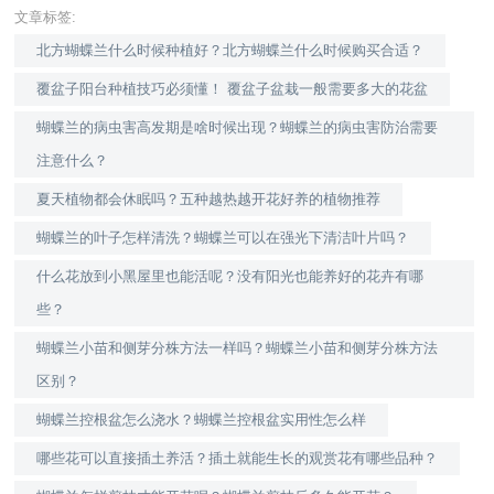
文章标签:
北方蝴蝶兰什么时候种植好？北方蝴蝶兰什么时候购买合适？
覆盆子阳台种植技巧必须懂！ 覆盆子盆栽一般需要多大的花盆
蝴蝶兰的病虫害高发期是啥时候出现？蝴蝶兰的病虫害防治需要
注意什么？
夏天植物都会休眠吗？五种越热越开花好养的植物推荐
蝴蝶兰的叶子怎样清洗？蝴蝶兰可以在强光下清洁叶片吗？
什么花放到小黑屋里也能活呢？没有阳光也能养好的花卉有哪
些？
蝴蝶兰小苗和侧芽分株方法一样吗？蝴蝶兰小苗和侧芽分株方法
区别？
蝴蝶兰控根盆怎么浇水？蝴蝶兰控根盆实用性怎么样
哪些花可以直接插土养活？插土就能生长的观赏花有哪些品种？