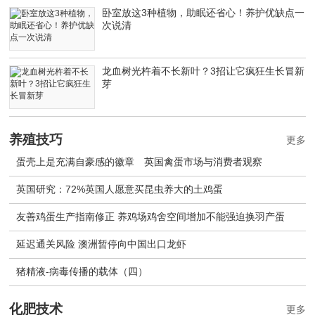
卧室放这3种植物，助眠还省心！养护优缺点一
次说清
龙血树光杵着不长新叶？3招让它疯狂生长冒新
芽
养殖技巧
更多
蛋壳上是充满自豪感的徽章 英国禽蛋市场与消费者观察
英国研究：72%英国人愿意买昆虫养大的土鸡蛋
友善鸡蛋生产指南修正 养鸡场鸡舍空间增加不能强迫换羽产蛋
延迟通关风险 澳洲暂停向中国出口龙虾
猪精液-病毒传播的载体（四）
化肥技术
更多