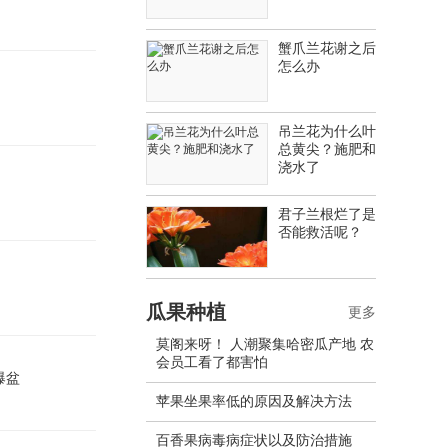
蟹爪兰花谢之后
怎么办
吊兰花为什么叶
总黄尖？施肥和
浇水了
君子兰根烂了是
否能救活呢？
瓜果种植
更多
莫阁来呀！ 人潮聚集哈密瓜产地 农
会员工看了都害怕
爆盆
苹果坐果率低的原因及解决方法
百香果病毒病症状以及防治措施