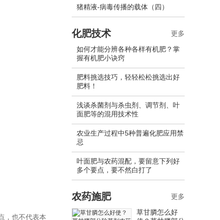
猪精液-病毒传播的载体（四）
化肥技术
更多
如何才能分辨各种各样有机肥？掌
握有机肥小诀窍
肥料挑选技巧，轻轻松松挑选出好
肥料！
浅谈杀菌剂与杀虫剂、调节剂、叶
面肥等的混用技术性
农业生产过程中5种普遍化肥应用禁
忌
叶面肥与农药混配，要留意下列好
多个要点，要不然白打了
农药施肥
更多
草甘膦怎么好
点，也不代表本