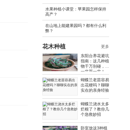
水果种植小课堂：苹果园怎样保持
高产？
在山地上能建果园吗？都有什么利
弊？
花木种植
更多
东阳台养花避坑
指南：这几种植
物千万别碰，养
一盆死一盆！
蝴蝶兰老苗容易
出花梗吗？聊聊
实在的亲身经验
蝴蝶兰浇水太多
烂根了？教你几
个急救妙招
卧室放这3种植