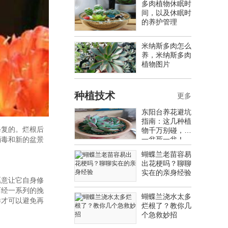
多肉植物休眠时
间，以及休眠时
的养护管理
米纳斯多肉怎么
养，米纳斯多肉
植物图片
种植技术
更多
东阳台养花避坑
指南：这几种植
修复的。烂根后
物千万别碰，养
一盆死一盆！
消毒和新的盆景
蝴蝶兰老苗容易
出花梗吗？聊聊
实在的亲身经验
愿意让它自身修
历经一系列的挽
蝴蝶兰浇水太多
样才可以避免再
烂根了？教你几
个急救妙招