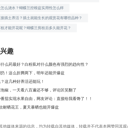
盆怎么浇水？蝴蝶兰控根盆实用性怎么样
直接插土养活？插土就能生长的观赏花有哪些品种？
剪枝才能开花呢？蝴蝶兰剪枝后多久能开花？
兴趣
用什么药最好？白粉虱对什么颜色有强烈的趋向性？
别扔！这么折腾两下，明年还能开爆盆
栽？这几种好养活还能玩！
彩泡椒，一天看八百遍还不够，评论区笑翻了
种番茄实现水果自由，网友评论：直接给我看馋了！！
4款耐晒花王，夏天暴晒也能开爆盆
为其他媒体来源的信息，均为转载自其他媒体，转载并不代表本网赞同其观