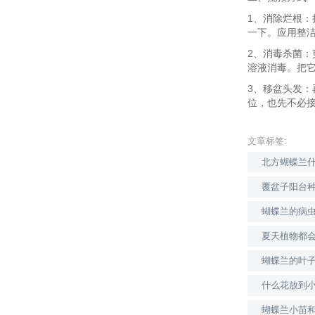
1、消除烂根
一下。应用整
2、消毒杀菌
溶液消毒。把它
3、移盆头发
位，也先不必
文章标签:
北方蝴蝶兰
覆盆子阳台
蝴蝶兰的病
夏天植物都
蝴蝶兰的叶
什么花放到
蝴蝶兰小苗