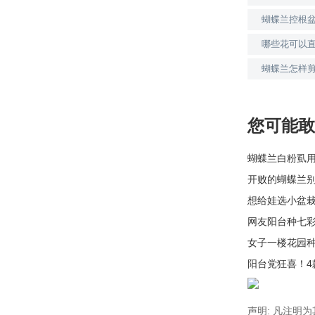
蝴蝶兰控根
哪些花可以
蝴蝶兰怎样
您可能敢
蝴蝶兰白粉虱
开败的蝴蝶兰
想给娃选小盆
网友阳台种七
女子一楼花园
阳台党狂喜！
声明: 凡注明