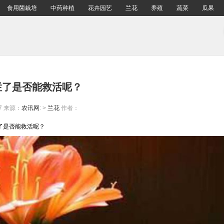
食用菌栽培
中药种植
花卉园艺
兰花
养殖
蔬菜
瓜果
烂了是否能救活呢？
7
来源：
农讯网
: >
兰花
作者：
烂了是否能救活呢？