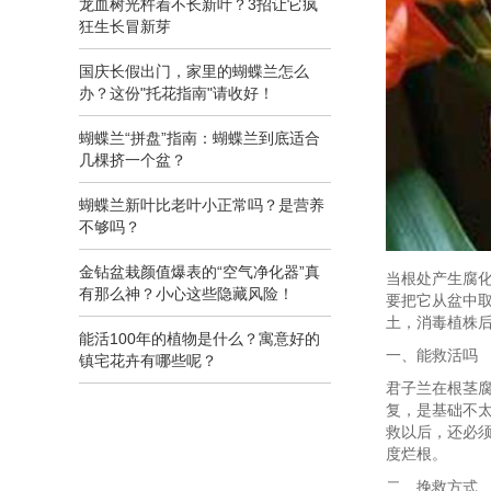
龙血树光杵着不长新叶？3招让它疯
狂生长冒新芽
国庆长假出门，家里的蝴蝶兰怎么
办？这份"托花指南"请收好！
蝴蝶兰“拼盘”指南：蝴蝶兰到底适合
几棵挤一个盆？
蝴蝶兰新叶比老叶小正常吗？是营养
不够吗？
金钻盆栽颜值爆表的“空气净化器”真
当根处产生腐
有那么神？小心这些隐藏风险！
要把它从盆中
土，消毒植株
能活100年的植物是什么？寓意好的
一、能救活吗
镇宅花卉有哪些呢？
君子兰在根茎
复，是基础不
救以后，还必
度烂根。
二、挽救方式