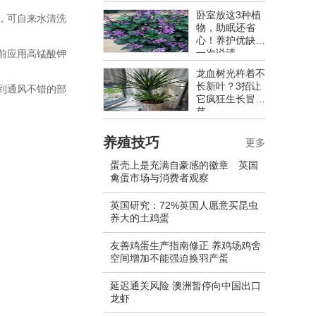
卧室放这3种植
，可自来水清洗
物，助眠还省
。
心！养护优缺点
一次说清
前应用高锰酸钾
龙血树光杵着不
长新叶？3招让
到通风不错的部
它疯狂生长冒新
芽
养殖技巧
更多
蛋壳上是充满自豪感的徽章 英国
禽蛋市场与消费者观察
英国研究：72%英国人愿意买昆虫
养大的土鸡蛋
友善鸡蛋生产指南修正 养鸡场鸡舍
空间增加不能强迫换羽产蛋
延迟通关风险 澳洲暂停向中国出口
龙虾