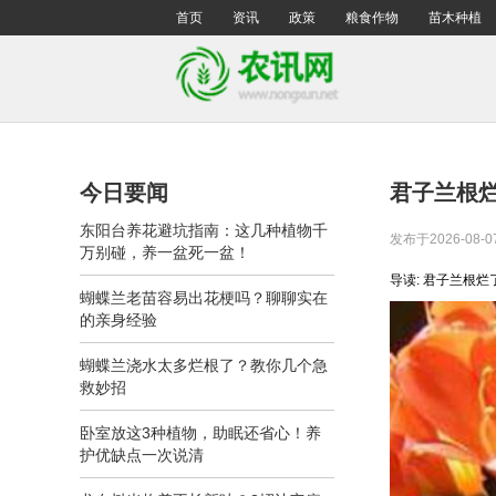
首页
资讯
政策
粮食作物
苗木种植
今日要闻
君子兰根
东阳台养花避坑指南：这几种植物千
发布于2026-08-0
万别碰，养一盆死一盆！
导读: 君子兰根
蝴蝶兰老苗容易出花梗吗？聊聊实在
的亲身经验
蝴蝶兰浇水太多烂根了？教你几个急
救妙招
卧室放这3种植物，助眠还省心！养
护优缺点一次说清