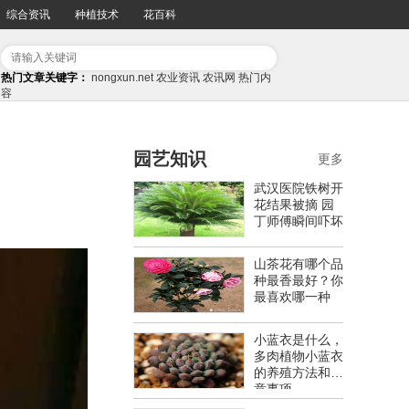
综合资讯
种植技术
花百科
热门文章关键字：
nongxun.net
农业资讯
农讯网
热门内
容
园艺知识
更多
武汉医院铁树开
花结果被摘 园
丁师傅瞬间吓坏
山茶花有哪个品
种最香最好？你
最喜欢哪一种
小蓝衣是什么，
多肉植物小蓝衣
的养殖方法和注
意事项