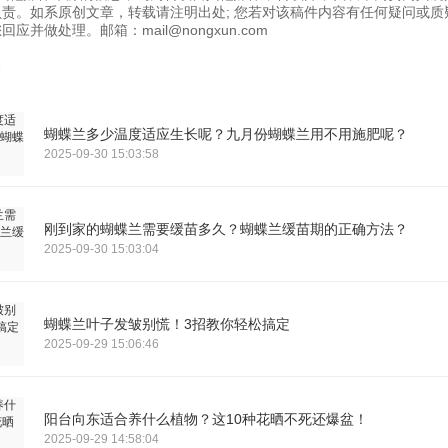
责。如系原创文章，转载请注明出处; 您若对该稿件内容有任何疑问或质
应并做处理。邮箱：mail@nongxun.com
蝴蝶兰多少温度适应生长呢？九月份蝴蝶兰用不用施肥呢？
2025-09-30 15:03:58
刚到家的蝴蝶兰需要缓苗多久？蝴蝶兰缓苗期的正确方法？
2025-09-30 15:03:04
蝴蝶兰叶子发皱别慌！3招教你轻松搞定
2025-09-29 15:06:46
阳台向东适合养什么植物？这10种花晒不死还爆盆！
2025-09-29 14:58:04