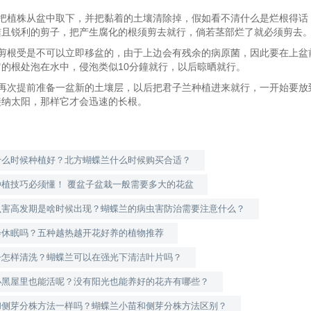
：把植株从盆中取下，并把黏着的土壤清除掉，假如看不清什么是烂根得话
洁且锐利的剪子，把产生腐化的根须剪去就行，倘若茎部烂了就必须剪去
：剪根受是不可以立即移盆的，由于上边会有残余的病原菌，因此要在上盆
的根处泡在水中，侵泡类似10分鐘就行，以后晾晒就行。
：再次提前准备一盆新的土壤层，以后把君子兰种植进来就行，一开始要放
接纳太阳，那样它才会迅速的长根。
什么时候种植好？北方蝴蝶兰什么时候购买合适？
种植技巧必须懂！ 覆盆子盆栽一般需要多大的花盆
虫害高发期是啥时候出现？蝴蝶兰的病虫害防治需要注意什么？
会休眠吗？五种越热越开花好养的植物推荐
子怎样清洗？蝴蝶兰可以在强光下清洁叶片吗？
小黑屋里也能活呢？没有阳光也能养好的花卉有哪些？
和侧芽分株方法一样吗？蝴蝶兰小苗和侧芽分株方法区别？