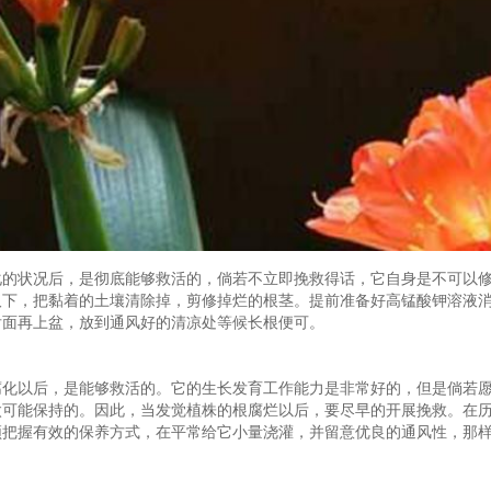
化的状况后，是彻底能够救活的，倘若不立即挽救得话，它自身是不可以
取下，把黏着的土壤清除掉，剪修掉烂的根茎。提前准备好高锰酸钾溶液
后面再上盆，放到通风好的清凉处等候长根便可。
腐化以后，是能够救活的。它的生长发育工作能力是非常好的，但是倘若
太可能保持的。因此，当发觉植株的根腐烂以后，要尽早的开展挽救。在
须把握有效的保养方式，在平常给它小量浇灌，并留意优良的通风性，那