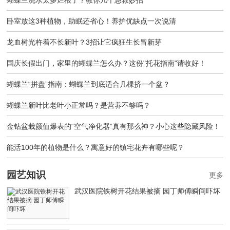
蝴蝶兰浇水太多烂根了？教你几个急救妙招
卧室放这3种植物，助眠还省心！养护优缺点一次说清
龙血树光杵着不长新叶？3招让它疯狂生长冒新芽
国庆长假出门，家里的蝴蝶兰怎么办？这份"托花指南"请收好！
蝴蝶兰“拼盘”指南：蝴蝶兰到底适合几棵挤一个盆？
蝴蝶兰新叶比老叶小正常吗？是营养不够吗？
金钻盆栽颜值爆表的“空气净化器”真有那么神？小心这些隐藏风险！
能活100年的植物是什么？寓意好的镇宅花卉有哪些呢？
园艺知识
更多
武汉医院铁树开花结果被摘 园丁师傅瞬间吓坏