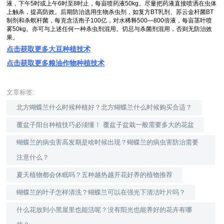
液，下午5时或上午6时至8时止，每亩喷药液50kg。尽量把药液直接喷洒在虫体
上触杀，提高防效。后期防治选用生物杀虫剂，如复方BT乳剂、苏云金杆菌BT
制剂和杀螟杆菌，每克含活孢子100亿，对水稀释500—800倍液，每亩茎叶喷
雾50kg。亦可与上述任何一种杀虫剂混用。切忌与杀菌剂混用，否则无防治效
果。
点击获取更多大豆种植技术
点击获取更多粮油作物种植技术
文章标签:
北方蝴蝶兰什么时候种植好？北方蝴蝶兰什么时候购买合适？
覆盆子阳台种植技巧必须懂！ 覆盆子盆栽一般需要多大的花盆
蝴蝶兰的病虫害高发期是啥时候出现？蝴蝶兰的病虫害防治需要
注意什么？
夏天植物都会休眠吗？五种越热越开花好养的植物推荐
蝴蝶兰的叶子怎样清洗？蝴蝶兰可以在强光下清洁叶片吗？
什么花放到小黑屋里也能活呢？没有阳光也能养好的花卉有哪