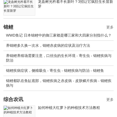
龙血树光杵着不长新叶？3招让它疯狂生长冒新
芽
锦鲤
更多
WWD鱼记 日本锦鲤中的御三家都是哪三家和大四家分别指什么？
养锦鲤多久换一次水，锦鲤赤皮病的症状及治疗方法
养锦鲤养殖场需要注意，口丝虫的生长环境 - 寄生虫 - 锦鲤疾病与
防治
锦鲤疾病症状，侧殖吸虫 - 寄生虫 - 锦鲤疾病与防治 - 锦鲤鱼
锦鲤都趴在鱼缸底部，锦鲤疾病之赤皮病 - 皮肤鳞片疾病 - 锦鲤疾
病与
综合农讯
更多
如何种植大红萝卜的种植技术方法教程