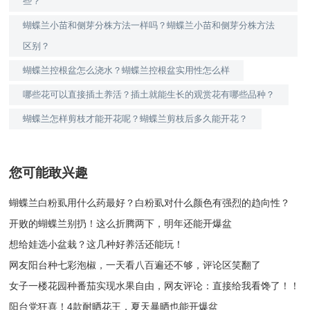
些？
蝴蝶兰小苗和侧芽分株方法一样吗？蝴蝶兰小苗和侧芽分株方法
区别？
蝴蝶兰控根盆怎么浇水？蝴蝶兰控根盆实用性怎么样
哪些花可以直接插土养活？插土就能生长的观赏花有哪些品种？
蝴蝶兰怎样剪枝才能开花呢？蝴蝶兰剪枝后多久能开花？
您可能敢兴趣
蝴蝶兰白粉虱用什么药最好？白粉虱对什么颜色有强烈的趋向性？
开败的蝴蝶兰别扔！这么折腾两下，明年还能开爆盆
想给娃选小盆栽？这几种好养活还能玩！
网友阳台种七彩泡椒，一天看八百遍还不够，评论区笑翻了
女子一楼花园种番茄实现水果自由，网友评论：直接给我看馋了！！
阳台党狂喜！4款耐晒花王，夏天暴晒也能开爆盆