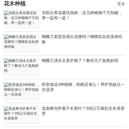
花木种植
更多
东阳台养花避坑指南：这几种植物千万别碰，
养一盆死一盆！
蝴蝶兰老苗容易出花梗吗？聊聊实在的亲身经
验
蝴蝶兰浇水太多烂根了？教你几个急救妙招
卧室放这3种植物，助眠还省心！养护优缺点一
次说清
龙血树光杵着不长新叶？3招让它疯狂生长冒新
芽