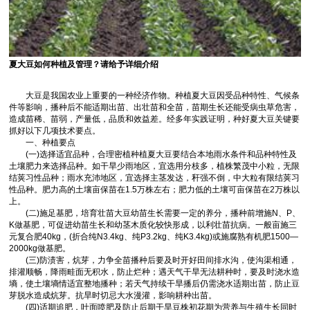
夏大豆如何种植及管理？请给予详细介绍
大豆是我国农业上重要的一种经济作物。种植夏大豆因受品种特性、气候条
件等影响，播种后不能适期出苗、出壮苗和全苗，苗期生长还能受病虫草危害，
造成苗稀、苗弱，产量低，品质和效益差。经多年实践证明，种好夏大豆关键要
抓好以下几项技术要点。
一、种植要点
(一)选择适宜品种，合理密植种植夏大豆要结合本地雨水条件和品种特性及
土壤肥力来选择品种。如干旱少雨地区，宜选用分枝多，植株繁茂中小粒，无限
结荚习性品种；雨水充沛地区，宜选择主茎发达，秆强不倒，中大粒有限结荚习
性品种。肥力高的土壤亩保苗在1.5万株左右；肥力低的土壤可亩保苗在2万株以
上。
(二)施足基肥，培育壮苗大豆幼苗生长需要一定的养分，播种前增施N、P、
K做基肥，可促进幼苗生长和幼茎木质化较快形成，以利壮苗抗病。一般亩施三
元复合肥40kg，(折合纯N3.4kg、纯P3.2kg、纯K3.4kg)或施腐熟有机肥1500—
2000kg做基肥。
(三)防渍害，炕芽，力争全苗播种后要及时开好田间排水沟，使沟渠相通，
排灌顺畅，降雨畦面无积水，防止烂种；遇天气干旱无法耕种时，要及时浇水造
墒，使土壤墒情适宜整地播种；若天气持续干旱播后仍需浇水适期出苗，防止豆
芽脱水造成炕芽。抗旱时切忌大水漫灌，影响耕种出苗。
(四)适期追肥，叶面喷肥及防止后期干旱豆株初花期为营养与生殖生长同时