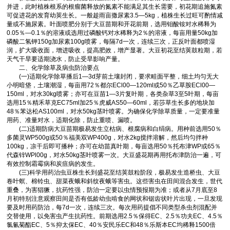
并进，此时植株根系的根瘤菌释放的氮素不能满足其生长需要，初花期追施氮素
可促进花的发育幼荚生长。一般趁雨亩撒尿素3.5—5kg，植株生长过旺可酌情减
量或不施尿素。叶面喷肥分别于大豆苗期和开花前期，选用钼酸铵对水稀释为
0.05％—0.1％的溶液或选用过磷酸钙对水稀释为2％的溶液，每亩用量50kg加
磷酸二氢钾150g加尿素100g喷雾，每隔7d一次，连续三次，正反叶面都喷湿
润，扩大吸收面，增进吸收，提高肥效，增产显著。大豆初花至结荚鼓粒期，若
天气干旱要适期浇水，防止受旱影响产量。
二、化学除草及病虫防治要点
(一)适期化学除草播后1—3d芽前土壤封闭，要求畦面平整，细土均匀无大
小明暗垡，土壤潮湿，每亩用72％都尔ECl00—120ml或50％乙草胺ECl00—
150ml，对水30kg喷雾；亦可在豆苗1—3片复叶期，各类杂草3至5叶期，每亩
选用15％精禾草克EC75ml加25％虎威AS50—60ml，若莎草生长多的地块加
48％苯达松AS100ml，对水50kg茎叶喷雾。为确保化学除草质量，一定要准量
用药、准量对水，适期化除，防止重喷、漏喷。
(二)适期防病大豆苗期极易发生立枯病、根腐病和白绢病。用种前选用50％
多菌灵WP500g或50％福美双WP400g，对水2kg搅拌溶解，然后均匀拌种
100kg，凉干后即可播种；亦可在幼苗真叶期，每亩选用50％托布津WP或65％
代森锌WPl00g，对水50kg茎叶喷雾一次。大豆盛花期再用托布津防治一遍，可
有效控制霜霉病和炭疽病的发生。
(三)科学用药治虫豆株生长到盛花至结荚鼓粒阶段，极易发生造桥虫、大豆
卷叶螟、棉铃虫、甜菜夜蛾和斜纹夜蛾等害虫。这些害虫在田间混合发生，世代
重叠，为害猖獗，抗药性强，防治一定要以虫情预报期为准；或者从7月底至8
月初特别注意观察田间是否有低龄幼虫啃食的网状和锯齿状叶片出现，一旦发现
要及时用药防治，每7d一次，连续三次。每次用药提倡不同类型杀虫剂混配并
交替使用，以免害虫产生抗药性。前期选用2.5％保得EC、2.5％功夫EC、4.5％
氯氰菊酯EC、5％抑太保EC、40％安民乐EC和48％乐斯本EC均稀释1500倍