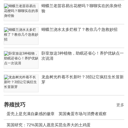
蝴蝶兰老苗容易出花梗吗？聊聊实在的亲身经
验
蝴蝶兰浇水太多烂根了？教你几个急救妙招
卧室放这3种植物，助眠还省心！养护优缺点一
次说清
龙血树光杵着不长新叶？3招让它疯狂生长冒新
芽
养殖技巧
更多
蛋壳上是充满自豪感的徽章 英国禽蛋市场与消费者观察
英国研究：72%英国人愿意买昆虫养大的土鸡蛋