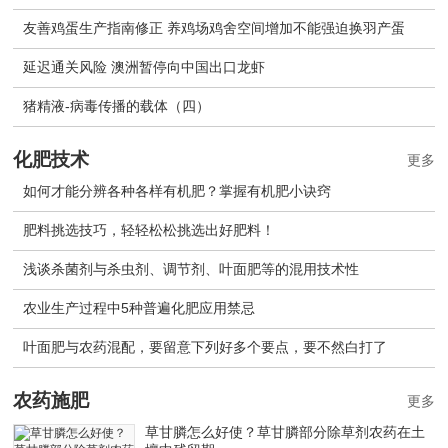
友善鸡蛋生产指南修正 养鸡场鸡舍空间增加不能强迫换羽产蛋
延迟通关风险 澳洲暂停向中国出口龙虾
猪精液-病毒传播的载体（四）
化肥技术
更多
如何才能分辨各种各样有机肥？掌握有机肥小诀窍
肥料挑选技巧，轻轻松松挑选出好肥料！
浅谈杀菌剂与杀虫剂、调节剂、叶面肥等的混用技术性
农业生产过程中5种普遍化肥应用禁忌
叶面肥与农药混配，要留意下列好多个要点，要不然白打了
农药施肥
更多
草甘膦怎么好使？草甘膦部分除草剂农药在土