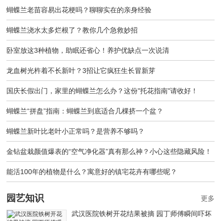
蝴蝶兰老苗容易出花梗吗？聊聊实在的亲身经验
蝴蝶兰浇水太多烂根了？教你几个急救妙招
卧室放这3种植物，助眠还省心！养护优缺点一次说清
龙血树光杵着不长新叶？3招让它疯狂生长冒新芽
国庆长假出门，家里的蝴蝶兰怎么办？这份"托花指南"请收好！
蝴蝶兰“拼盘”指南：蝴蝶兰到底适合几棵挤一个盆？
蝴蝶兰新叶比老叶小正常吗？是营养不够吗？
金钻盆栽颜值爆表的“空气净化器”真有那么神？小心这些隐藏风险！
能活100年的植物是什么？寓意好的镇宅花卉有哪些呢？
园艺知识
更多
武汉医院铁树开花结果被摘 园丁师傅瞬间吓坏