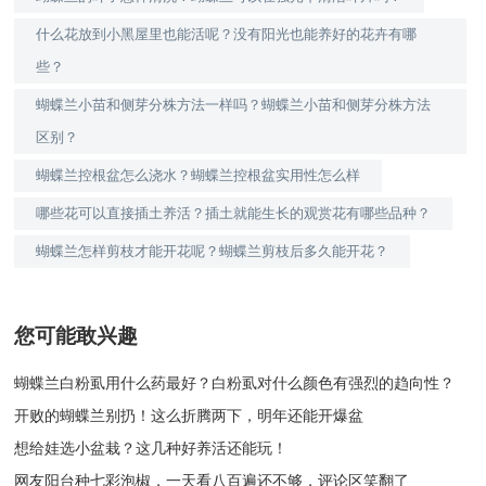
什么花放到小黑屋里也能活呢？没有阳光也能养好的花卉有哪
些？
蝴蝶兰小苗和侧芽分株方法一样吗？蝴蝶兰小苗和侧芽分株方法
区别？
蝴蝶兰控根盆怎么浇水？蝴蝶兰控根盆实用性怎么样
哪些花可以直接插土养活？插土就能生长的观赏花有哪些品种？
蝴蝶兰怎样剪枝才能开花呢？蝴蝶兰剪枝后多久能开花？
您可能敢兴趣
蝴蝶兰白粉虱用什么药最好？白粉虱对什么颜色有强烈的趋向性？
开败的蝴蝶兰别扔！这么折腾两下，明年还能开爆盆
想给娃选小盆栽？这几种好养活还能玩！
网友阳台种七彩泡椒，一天看八百遍还不够，评论区笑翻了