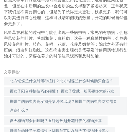
差，但是在中后期的生长中会逐步的生长得整齐紧凑起来，正常状态
下我们是不需要摘心的，但是为了长得更大更壮，枝条更多，我们可
以对其进行摘心处理，这样可以增加侧枝的数量，开花的时候自然也
会更多了。
风铃草在种植的过程中可能会出现一些病虫害，常见的有锈病，会危
害风铃花的叶片、茎部和芽；白粉病，这是一种真菌性病害，会危害
风铃花的叶片、枝条、花柄、花蕾、花芽及嫩梢等；除此之外还有叶
斑病、蚜虫和红蜘蛛。这些病虫害出现都是需要及时使用药物进行防
治才可以的，需要在养护的时候注意观察和及时防治。
文章标签:
北方蝴蝶兰什么时候种植好？北方蝴蝶兰什么时候购买合适？
覆盆子阳台种植技巧必须懂！ 覆盆子盆栽一般需要多大的花盆
蝴蝶兰的病虫害高发期是啥时候出现？蝴蝶兰的病虫害防治需要
注意什么？
夏天植物都会休眠吗？五种越热越开花好养的植物推荐
蝴蝶兰的叶子怎样清洗？蝴蝶兰可以在强光下清洁叶片吗？