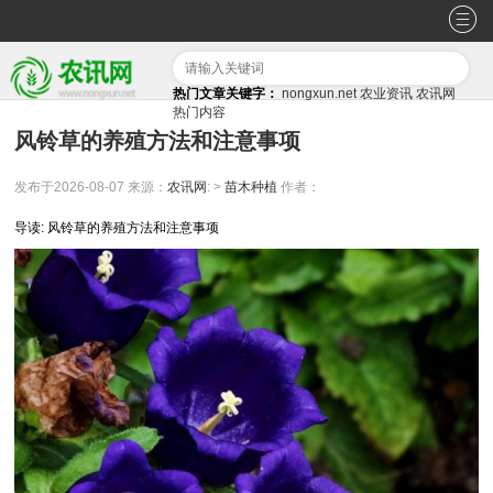
热门文章关键字：
nongxun.net
农业资讯
农讯网
热门内容
风铃草的养殖方法和注意事项
发布于2026-08-07
来源：
农讯网
: >
苗木种植
作者：
导读: 风铃草的养殖方法和注意事项