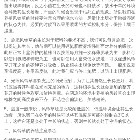
苗出现猝倒病，反之小苗在生长的时候也不能缺水，缺水干旱的环境
会导致其生长萎靡，严重的时候会出现干枯死亡的现象。所以我们在
养殖风铃草的时候要注意合理的浇水方法，尽量让土壤处于微微湿润
的状态为佳。必要的时候可以采用喷雾的方式控制水分，保持土壤干
湿度。
3、施肥风铃草的生长对于肥料的要求不高，我们可以每月施肥一次
以促进其生长，幼苗期可以使用钙氮肥喷雾增强叶面对养分的吸收。
此后正常上盆养护的植株可以按照每月施一次稀薄肥液为主，肥料可
以使用氮肥和钾肥为主，也可以使用人畜粪便水浇灌，可以促进风铃
草开花之前的磷钾养分吸收，防止植株出现倒伏等问题。一般来说夏
季温度高，冬季温度低，此时我们应当停止施肥，以防止出现肥害。
4、光照风铃草喜欢充足的阳光照射，为了让其自然生长得更好，我
们应当将其种植在光照充足的地方，这样植株生长就会更加的整齐，
花开的时候色彩更加鲜艳美观。在阴凉的环境中养殖的风铃草会出现
植株之间高度参差不齐，开花也会偏淡色，美感稍差。
5、温度一般来说，风铃草还是比较耐低温的，低温环境会让其生长
放缓，所以我们在冬季的时候可以将其温度尽可能的控制在3℃以
上，这样它还是会处于生长的状态，否则生长就会处于停滞的状态。
二、风铃草的养殖注意事项
盆栽风铃草的养殖在早期可能会生长得比较凌乱，观赏的效果比较