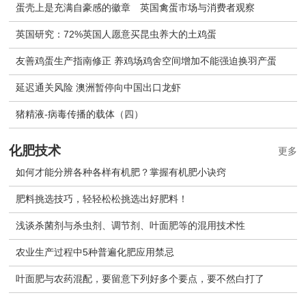
蛋壳上是充满自豪感的徽章 英国禽蛋市场与消费者观察
英国研究：72%英国人愿意买昆虫养大的土鸡蛋
友善鸡蛋生产指南修正 养鸡场鸡舍空间增加不能强迫换羽产蛋
延迟通关风险 澳洲暂停向中国出口龙虾
猪精液-病毒传播的载体（四）
化肥技术
更多
如何才能分辨各种各样有机肥？掌握有机肥小诀窍
肥料挑选技巧，轻轻松松挑选出好肥料！
浅谈杀菌剂与杀虫剂、调节剂、叶面肥等的混用技术性
农业生产过程中5种普遍化肥应用禁忌
叶面肥与农药混配，要留意下列好多个要点，要不然白打了