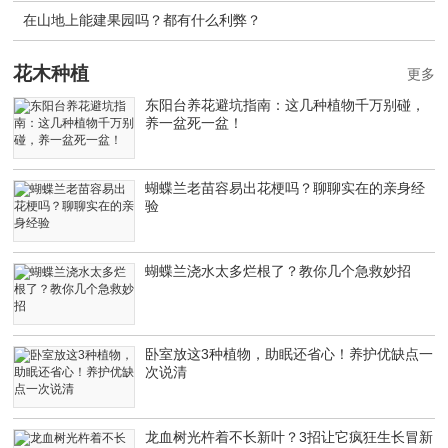
在山地上能建果园吗？都有什么利弊？
花木种植
更多
东阳台养花避坑指南：这几种植物千万别碰，
养一盆死一盆！
蝴蝶兰老苗容易出花梗吗？聊聊实在的亲身经
验
蝴蝶兰浇水太多烂根了？教你几个急救妙招
卧室放这3种植物，助眠还省心！养护优缺点一
次说清
龙血树光杵着不长新叶？3招让它疯狂生长冒新