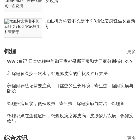
次说清
龙血树光杵着不长新叶？3招让它疯狂生长冒新
芽
锦鲤
更多
WWD鱼记 日本锦鲤中的御三家都是哪三家和大四家分别指什么？
养锦鲤多久换一次水，锦鲤赤皮病的症状及治疗方法
养锦鲤养殖场需要注意，口丝虫的生长环境 - 寄生虫 - 锦鲤疾病与
防治
锦鲤疾病症状，侧殖吸虫 - 寄生虫 - 锦鲤疾病与防治 - 锦鲤鱼
锦鲤都趴在鱼缸底部，锦鲤疾病之赤皮病 - 皮肤鳞片疾病 - 锦鲤疾
病与
综合农讯
更多