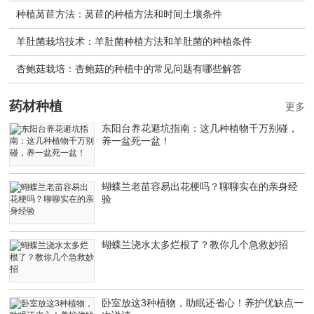
种植莴苣方法：莴苣的种植方法和时间土壤条件
羊肚菌栽培技术：羊肚菌种植方法和羊肚菌的种植条件
杏鲍菇栽培：杏鲍菇的种植中的常见问题有哪些解答
药材种植
更多
东阳台养花避坑指南：这几种植物千万别碰，
养一盆死一盆！
蝴蝶兰老苗容易出花梗吗？聊聊实在的亲身经
验
蝴蝶兰浇水太多烂根了？教你几个急救妙招
卧室放这3种植物，助眠还省心！养护优缺点一