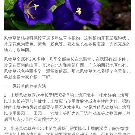
风铃草是桔梗科风铃草属多年生草本植物，这种植物开花呈现钟状，
常见花色为蓝色、紫色、粉色等。喜欢生长在冬暖夏凉、光照充足的
地方，耐半阴。
风铃草全属有200多种，几乎全部生长在北温带，在我国有20多种，
常见在西南的山区，其次在北方和南部广西、广东的西部地区也有。
风铃草花色艳丽多姿，观赏价值高。那么风铃草怎么养呢？今天花儿
谷就来跟大家介绍一下吧。
一、风铃草的养殖方法
1、土壤风铃草喜欢生长爱肥沃湿润的土壤环境中，排水好的土壤可
以让其长得更加的健壮，土壤应当使用微酸性或者中性的为佳。强酸
性的土壤种植风铃草需要使用石灰水中和。常见养殖风铃草的土壤可
以使用果园土、田园土、沙壤土等配之以干透的鸡粪等动物粪便，然
后再加入少量的石灰搅拌均匀。
2、水分风铃草在长出小苗之后我们需要降低土壤的湿度，保持微微
湿润的土壤环境即可，尤其需要注意避免积涝出现，否则就会导致幼