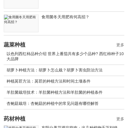
食用菌冬天用肥有何高招？
蔬菜种植
更多
以色列西红柿品种介绍 世界上番茄共有多少个品种? 西红柿种子10
大品牌
胡萝卜种植方法：胡萝卜怎么栽？胡萝卜害虫防治方法
种植莴苣方法：莴苣的种植方法和时间土壤条件
羊肚菌栽培技术：羊肚菌种植方法和羊肚菌的种植条件
杏鲍菇栽培：杏鲍菇的种植中的常见问题有哪些解答
药材种植
更多
东阳台养花避坑指南：这几种植物千万别碰，