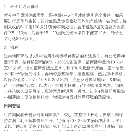
1、种子处理及催芽
紫苏种子属深休眠类型，采种后4～5个月才能逐步完全发芽，如果
要进行反季节生长，进行低温及赤霉素处理均能有效地打破休眠，将
刚采收的种子用100微升/升赤霉素处理并置于低温3摄氏度及光照条
件下5～10天，后置于15～20摄氏度光照条件下催芽12天，种子发
芽可达80%以上。
2、播种
江南地区育苗以3月中旬用小拱棚播种育苗的方法最佳。每公顷用种
量3千克。按种植面积的8%～10%准备苗床，苗床播种量为10～14
克/平方米。播前苗床要浇足底水，种子均匀撒播于床面，盖一层见
不到种子颗粒的薄土，再均匀撒些稻草，覆盖地膜，然后加小拱棚，
以保温保湿，经7～10天即发芽出苗。注意及时揭除地膜，及时间
苗，一般间苗3次，以达到不拥挤为标准，苗距约3厘米见方。为防
止秧苗疯长成高脚苗，应注意及时通风、透气。进入4月份即可揭除
小棚薄膜，促使植株粗壮，增强定植后对外界环境的适应性。
田间管理
生产期间看长势及时追施尿素7～8次。在整个生长期，要求土壤保
持湿润，利于植株快速生长。定植后20～25天要摘除初茬叶，第四
节以下的老叶要完全摘除。第五节以上达到12厘米宽的叶片摘下腌