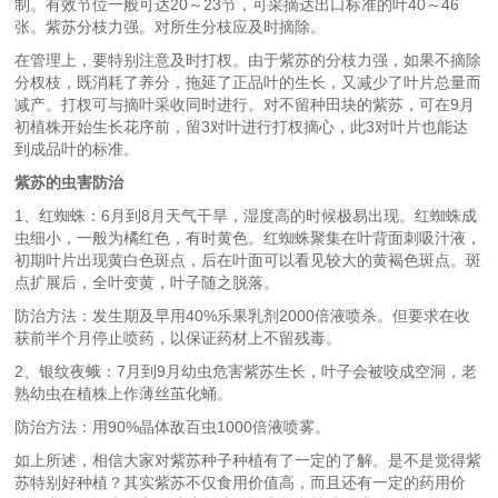
制。有效节位一般可达20～23节，可采摘达出口标准的叶40～46
张。紫苏分枝力强。对所生分枝应及时摘除。
在管理上，要特别注意及时打杈。由于紫苏的分枝力强，如果不摘除
分杈枝，既消耗了养分，拖延了正品叶的生长，又减少了叶片总量而
减产。打杈可与摘叶采收同时进行。对不留种田块的紫苏，可在9月
初植株开始生长花序前，留3对叶进行打杈摘心，此3对叶片也能达
到成品叶的标准。
紫苏的虫害防治
1、红蜘蛛：6月到8月天气干旱，湿度高的时候极易出现。红蜘蛛成
虫细小，一般为橘红色，有时黄色。红蜘蛛聚集在叶背面刺吸汁液，
初期叶片出现黄白色斑点，后在叶面可以看见较大的黄褐色斑点。斑
点扩展后，全叶变黄，叶子随之脱落。
防治方法：发生期及早用40%乐果乳剂2000倍液喷杀。但要求在收
获前半个月停止喷药，以保证药材上不留残毒。
2、银纹夜蛾：7月到9月幼虫危害紫苏生长，叶子会被咬成空洞，老
熟幼虫在植株上作薄丝茧化蛹。
防治方法：用90%晶体敌百虫1000倍液喷雾。
如上所述，相信大家对紫苏种子种植有了一定的了解。是不是觉得紫
苏特别好种植？其实紫苏不仅食用价值高，而且还有一定的药用价