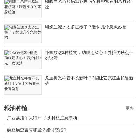
蝴蝶兰老苗容易出花梗吗？聊聊实在的亲身经
验
蝴蝶兰浇水太多烂根了？教你几个急救妙招
卧室放这3种植物，助眠还省心！养护优缺点一
次说清
龙血树光杵着不长新叶？3招让它疯狂生长冒新
芽
粮油种植
更多
广西荔浦芋头特产 芋头种植注意事项
豌豆病虫害有哪些？如何防治？