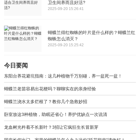
卫生间养而且好活?
2025-09-20 15:26:41
蝴蝶兰得红蜘蛛的叶片是什么样的？蝴蝶兰红
蜘蛛怎么消灭？
2025-09-20 15:25:42
今日要闻
东阳台养花避坑指南：这几种植物千万别碰，养一盆死一盆！
蝴蝶兰老苗容易出花梗吗？聊聊实在的亲身经验
蝴蝶兰浇水太多烂根了？教你几个急救妙招
卧室放这3种植物，助眠还省心！养护优缺点一次说清
龙血树光杵着不长新叶？3招让它疯狂生长冒新芽
国庆长假出门，家里的蝴蝶兰怎么办？这份"托花指南"请收好！