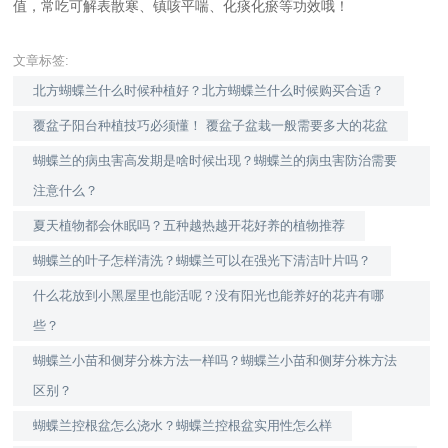
值，常吃可解表散寒、镇咳平喘、化痰化瘀等功效哦！
文章标签:
北方蝴蝶兰什么时候种植好？北方蝴蝶兰什么时候购买合适？
覆盆子阳台种植技巧必须懂！ 覆盆子盆栽一般需要多大的花盆
蝴蝶兰的病虫害高发期是啥时候出现？蝴蝶兰的病虫害防治需要
注意什么？
夏天植物都会休眠吗？五种越热越开花好养的植物推荐
蝴蝶兰的叶子怎样清洗？蝴蝶兰可以在强光下清洁叶片吗？
什么花放到小黑屋里也能活呢？没有阳光也能养好的花卉有哪
些？
蝴蝶兰小苗和侧芽分株方法一样吗？蝴蝶兰小苗和侧芽分株方法
区别？
蝴蝶兰控根盆怎么浇水？蝴蝶兰控根盆实用性怎么样