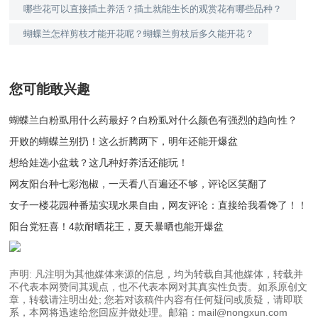
哪些花可以直接插土养活？插土就能生长的观赏花有哪些品种？
蝴蝶兰怎样剪枝才能开花呢？蝴蝶兰剪枝后多久能开花？
您可能敢兴趣
蝴蝶兰白粉虱用什么药最好？白粉虱对什么颜色有强烈的趋向性？
开败的蝴蝶兰别扔！这么折腾两下，明年还能开爆盆
想给娃选小盆栽？这几种好养活还能玩！
网友阳台种七彩泡椒，一天看八百遍还不够，评论区笑翻了
女子一楼花园种番茄实现水果自由，网友评论：直接给我看馋了！！
阳台党狂喜！4款耐晒花王，夏天暴晒也能开爆盆
声明: 凡注明为其他媒体来源的信息，均为转载自其他媒体，转载并
不代表本网赞同其观点，也不代表本网对其真实性负责。如系原创文
章，转载请注明出处; 您若对该稿件内容有任何疑问或质疑，请即联
系，本网将迅速给您回应并做处理。邮箱：mail@nongxun.com