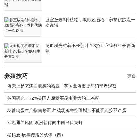
卧室放这3种植物，助眠还省心！养护优缺点一
次说清
龙血树光杵着不长新叶？3招让它疯狂生长冒新
芽
养殖技巧
更多
蛋壳上是充满自豪感的徽章 英国禽蛋市场与消费者观察
英国研究：72%英国人愿意买昆虫养大的土鸡蛋
友善鸡蛋生产指南修正 养鸡场鸡舍空间增加不能强迫换羽产蛋
延迟通关风险 澳洲暂停向中国出口龙虾
猪精液-病毒传播的载体（四）