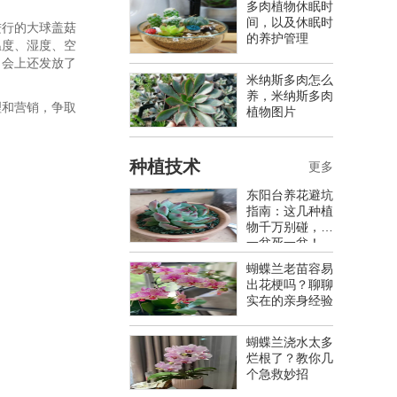
多肉植物休眠时
间，以及休眠时
行的大球盖菇
的养护管理
温度、湿度、空
。会上还发放了
米纳斯多肉怎么
养，米纳斯多肉
和营销，争取
植物图片
种植技术
更多
东阳台养花避坑
指南：这几种植
物千万别碰，养
一盆死一盆！
蝴蝶兰老苗容易
出花梗吗？聊聊
实在的亲身经验
蝴蝶兰浇水太多
烂根了？教你几
个急救妙招