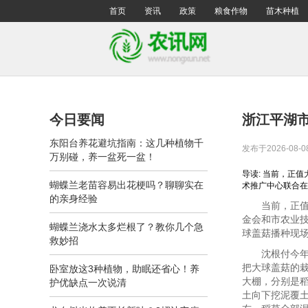
首页
资讯
政策
粮食作物
苗木种植
今日要闻
浙江平湖
东阳台养花避坑指南：这几种植物千
发布于2026-08-0
万别碰，养一盆死一盆！
导读: 当前，正
蝴蝶兰老苗容易出花梗吗？聊聊实在
术推广中心联合在
的亲身经验
当前，正值大
金会和市农业
蝴蝶兰浇水太多烂根了？教你几个急
球盖菇播种现
救妙招
沈根付今年种
把大球盖菇的
卧室放这3种植物，助眠还省心！养
大棚，分别是稻
护优缺点一次说清
土向下挖泥覆