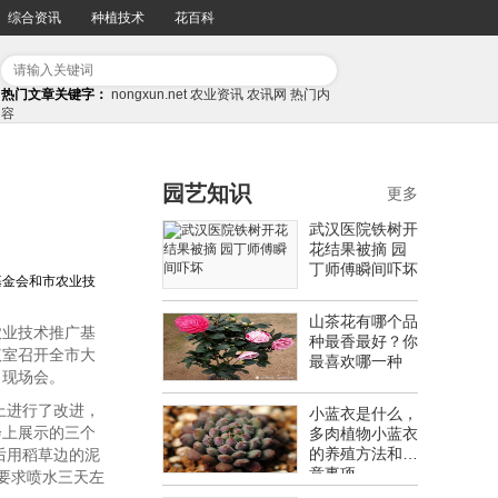
综合资讯
种植技术
花百科
热门文章关键字：
nongxun.net
农业资讯
农讯网
热门内
容
园艺知识
更多
武汉医院铁树开
花结果被摘 园
丁师傅瞬间吓坏
基金会和市农业技
山茶花有哪个品
业技术推广基
种最香最好？你
议室召开全市大
最喜欢哪一种
了现场会。
上进行了改进，
小蓝衣是什么，
会上展示的三个
多肉植物小蓝衣
的养殖方法和注
后用稻草边的泥
意事项
要求喷水三天左