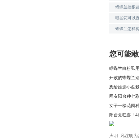
蝴蝶兰控根
哪些花可以
蝴蝶兰怎样
您可能敢
蝴蝶兰白粉虱
开败的蝴蝶兰
想给娃选小盆
网友阳台种七
女子一楼花园
阳台党狂喜！
声明: 凡注明