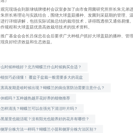
湿透）
完现场会到新埭镇牌缕村会议室参加了由市食用菌研究所所长朱元弟进
，朱所长将理论与实践结合，围绕大球盖菇播种、发菌到采菇期的管理、
面进行详细讲解，包括实际试验总结的栽培技术，讲得既透彻又通俗易懂
操作规程和大球盖菇优质高效栽培技术的技术资料。
广基金会会长吕保忠在会后要求广大种植户抓好大球盖菇的播种、管理
实现良好经济效益和生态效益。
什么时候种植好？北方蝴蝶兰什么时候购买合适？
种植技巧必须懂！ 覆盆子盆栽一般需要多大的花盆
虫害高发期是啥时候出现？蝴蝶兰的病虫害防治需要注意什么？
会休眠吗？五种越热越开花好养的植物推荐
子怎样清洗？蝴蝶兰可以在强光下清洁叶片吗？
小黑屋里也能活呢？没有阳光也能养好的花卉有哪些？
和侧芽分株方法一样吗？蝴蝶兰小苗和侧芽分株方法区别？