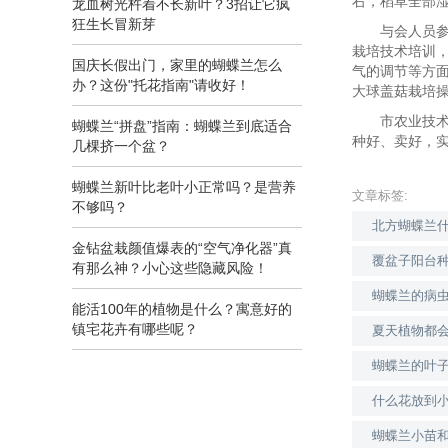
右，稻草全部
龙血树光杵着不长新叶？3招让它疯
狂生长冒新芽
与会人员参观
栽培技术培训
国庆长假出门，家里的蝴蝶兰怎么
气的调节等方
办？这份"托花指南"请收好！
大球盖菇栽培
市农业技术推
蝴蝶兰“拼盘”指南：蝴蝶兰到底适合
种好、卖好，
几棵挤一个盆？
蝴蝶兰新叶比老叶小正常吗？是营养
文章标签:
不够吗？
北方蝴蝶兰
金钻盆栽颜值爆表的“空气净化器”真
覆盆子阳台
有那么神？小心这些隐藏风险！
蝴蝶兰的病
能活100年的植物是什么？寓意好的
镇宅花卉有哪些呢？
夏天植物都
蝴蝶兰的叶
什么花放到
蝴蝶兰小苗