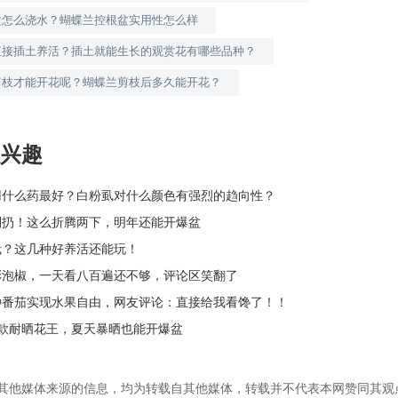
盆怎么浇水？蝴蝶兰控根盆实用性怎么样
直接插土养活？插土就能生长的观赏花有哪些品种？
剪枝才能开花呢？蝴蝶兰剪枝后多久能开花？
兴趣
用什么药最好？白粉虱对什么颜色有强烈的趋向性？
别扔！这么折腾两下，明年还能开爆盆
栽？这几种好养活还能玩！
彩泡椒，一天看八百遍还不够，评论区笑翻了
种番茄实现水果自由，网友评论：直接给我看馋了！！
4款耐晒花王，夏天暴晒也能开爆盆
为其他媒体来源的信息，均为转载自其他媒体，转载并不代表本网赞同其观