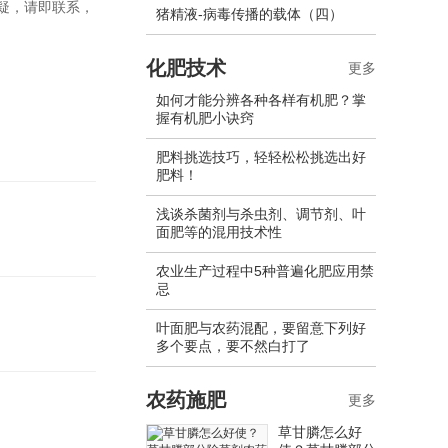
疑，请即联系，
猪精液-病毒传播的载体（四）
化肥技术
更多
如何才能分辨各种各样有机肥？掌
握有机肥小诀窍
肥料挑选技巧，轻轻松松挑选出好
肥料！
浅谈杀菌剂与杀虫剂、调节剂、叶
面肥等的混用技术性
农业生产过程中5种普遍化肥应用禁
忌
叶面肥与农药混配，要留意下列好
多个要点，要不然白打了
农药施肥
更多
草甘膦怎么好