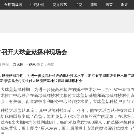
食用菌栽培
中药种植
花卉园艺
兰花
养殖
蔬菜
瓜果
市召开大球盖菇播种现场会
8
来源：
农讯网
: >
资讯
作者：未知
值大球盖菇播种期，为进一步提高种植户的播种技术水平，浙江省平湖市农业技术推广
新埭镇牌楼村沈根付大球盖菇基地和新埭镇牌楼村会
球盖菇播种期，为进一步提高种植户的播种技术水平，浙江省平湖市农
技术推广中心联合在新埭镇牌楼村沈根付大球盖菇基地和新埭镇牌楼村会
场会，有关镇、街道农技水利服务中心经作技术员，大球盖菇种植户参加
植大球盖菇30亩，其中设施种植15亩。今年，他在大球盖菇种植方式
栽培床由凹形变成了凸型，能避免菇床积水导致菌丝死亡的现象，在现场
草在8米大棚内均匀排列成5畦，每畦稻草宽度为60厘米；稻草播种菌种
土成龟背状，覆土厚度4厘米左右；覆土后用棚上安装的喷滴灌连续喷水（