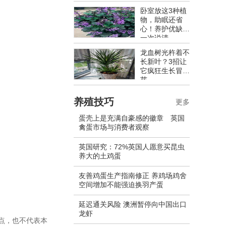
卧室放这3种植
物，助眠还省
心！养护优缺点
一次说清
龙血树光杵着不
长新叶？3招让
它疯狂生长冒新
芽
养殖技巧
更多
蛋壳上是充满自豪感的徽章 英国
禽蛋市场与消费者观察
英国研究：72%英国人愿意买昆虫
养大的土鸡蛋
友善鸡蛋生产指南修正 养鸡场鸡舍
空间增加不能强迫换羽产蛋
延迟通关风险 澳洲暂停向中国出口
龙虾
点，也不代表本