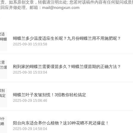
责。如系原创文章，转载请注明出处; 您若对该稿件内容有任何疑问或质
应并做处理。邮箱：mail@nongxun.com
蝴蝶兰多少温度适应生长呢？九月份蝴蝶兰用不用施肥呢？
2025-09-30 15:03:58
刚到家的蝴蝶兰需要缓苗多久？蝴蝶兰缓苗期的正确方法？
2025-09-30 15:03:04
蝴蝶兰叶子发皱别慌！3招教你轻松搞定
2025-09-29 15:06:46
阳台向东适合养什么植物？这10种花晒不死还爆盆！
2025-09-29 14:58:04