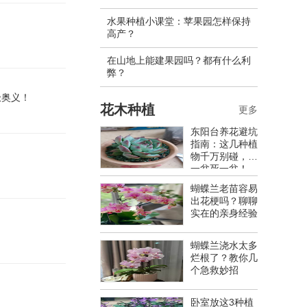
水果种植小课堂：苹果园怎样保持
高产？
在山地上能建果园吗？都有什么利
弊？
极奥义！
花木种植
更多
东阳台养花避坑
指南：这几种植
物千万别碰，养
一盆死一盆！
蝴蝶兰老苗容易
出花梗吗？聊聊
实在的亲身经验
蝴蝶兰浇水太多
烂根了？教你几
个急救妙招
卧室放这3种植