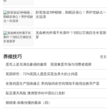
卧室放这3种植物，助眠还省心！养护优缺点一
次说清
龙血树光杵着不长新叶？3招让它疯狂生长冒新
芽
养殖技巧
更多
蛋壳上是充满自豪感的徽章 英国禽蛋市场与消费者观察
英国研究：72%英国人愿意买昆虫养大的土鸡蛋
友善鸡蛋生产指南修正 养鸡场鸡舍空间增加不能强迫换羽产蛋
延迟通关风险 澳洲暂停向中国出口龙虾
猪精液-病毒传播的载体（四）