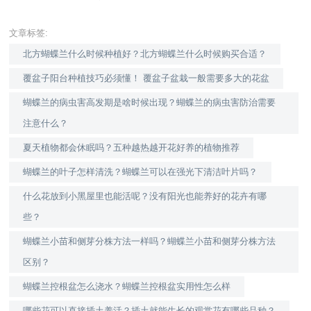
文章标签:
北方蝴蝶兰什么时候种植好？北方蝴蝶兰什么时候购买合适？
覆盆子阳台种植技巧必须懂！ 覆盆子盆栽一般需要多大的花盆
蝴蝶兰的病虫害高发期是啥时候出现？蝴蝶兰的病虫害防治需要
注意什么？
夏天植物都会休眠吗？五种越热越开花好养的植物推荐
蝴蝶兰的叶子怎样清洗？蝴蝶兰可以在强光下清洁叶片吗？
什么花放到小黑屋里也能活呢？没有阳光也能养好的花卉有哪
些？
蝴蝶兰小苗和侧芽分株方法一样吗？蝴蝶兰小苗和侧芽分株方法
区别？
蝴蝶兰控根盆怎么浇水？蝴蝶兰控根盆实用性怎么样
哪些花可以直接插土养活？插土就能生长的观赏花有哪些品种？