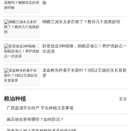
验
蝴蝶兰浇水太多烂根了？教你几个急救妙招
卧室放这3种植物，助眠还省心！养护优缺点一
次说清
龙血树光杵着不长新叶？3招让它疯狂生长冒新
芽
粮油种植
更多
广西荔浦芋头特产 芋头种植注意事项
豌豆病虫害有哪些？如何防治？
苦参怎么种？苦参种植技术及价格行情