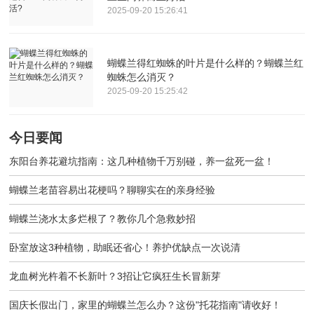
2025-09-20 15:26:41
蝴蝶兰得红蜘蛛的叶片是什么样的？蝴蝶兰红
蜘蛛怎么消灭？
2025-09-20 15:25:42
今日要闻
东阳台养花避坑指南：这几种植物千万别碰，养一盆死一盆！
蝴蝶兰老苗容易出花梗吗？聊聊实在的亲身经验
蝴蝶兰浇水太多烂根了？教你几个急救妙招
卧室放这3种植物，助眠还省心！养护优缺点一次说清
龙血树光杵着不长新叶？3招让它疯狂生长冒新芽
国庆长假出门，家里的蝴蝶兰怎么办？这份"托花指南"请收好！