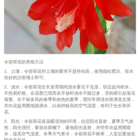
令箭荷花的养殖方法
1、土壤：令箭荷花对土壤的要求不是特别高，使用疏松肥沃、排水
良好的沙质壤土即可。
2、浇水：令箭荷花生长发育期间浇水要见干见湿，切忌盆内积水，
不然易烂根。在花蕾已现而未开放时浇水不能过多，否则易引起落花
落蕾。在干燥多风的春季和炎热的夏季，需经常用清水喷洒变态茎，
并向花盆周围地面洒水，以保持较高的空气湿度，有利于生长和开
花。
3、阳光：令箭荷花喜温暖湿润的环境，但忌阳光直射，夏季天气炎
热，阳光强烈，要放在荫棚下，避免阳光直射，并经常在盆周围喷
水，提高空气湿度。冬季天气寒冷，令箭荷花不耐寒，入室后要放在