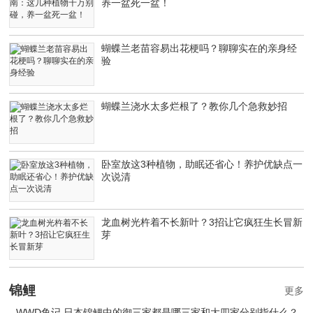
养一盆死一盆！
蝴蝶兰老苗容易出花梗吗？聊聊实在的亲身经
验
蝴蝶兰浇水太多烂根了？教你几个急救妙招
卧室放这3种植物，助眠还省心！养护优缺点一
次说清
龙血树光杵着不长新叶？3招让它疯狂生长冒新
芽
锦鲤
更多
WWD鱼记 日本锦鲤中的御三家都是哪三家和大四家分别指什么？