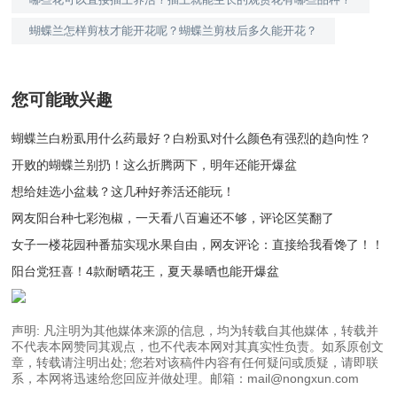
蝴蝶兰怎样剪枝才能开花呢？蝴蝶兰剪枝后多久能开花？
您可能敢兴趣
蝴蝶兰白粉虱用什么药最好？白粉虱对什么颜色有强烈的趋向性？
开败的蝴蝶兰别扔！这么折腾两下，明年还能开爆盆
想给娃选小盆栽？这几种好养活还能玩！
网友阳台种七彩泡椒，一天看八百遍还不够，评论区笑翻了
女子一楼花园种番茄实现水果自由，网友评论：直接给我看馋了！！
阳台党狂喜！4款耐晒花王，夏天暴晒也能开爆盆
声明: 凡注明为其他媒体来源的信息，均为转载自其他媒体，转载并
不代表本网赞同其观点，也不代表本网对其真实性负责。如系原创文
章，转载请注明出处; 您若对该稿件内容有任何疑问或质疑，请即联
系，本网将迅速给您回应并做处理。邮箱：mail@nongxun.com