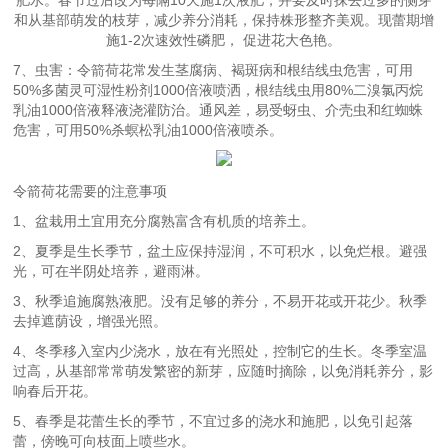
和从基部萌发的枝芽，减少养分消耗，保持株形整齐美观。现蕾期增
施1-2次速效性磷肥， 促进花大色艳。
7、虫害：令箭荷花常发生茎腐病、褐斑病和根结线虫危害，可用
50%多菌灵可湿性粉剂1000倍液喷洒，根结线虫用80%二溴氯丙烷
乳油1000倍液释液浇灌防治。通风差，易受蚜虫、介壳虫和红蜘蛛
危害，可用50%杀螟松乳油1000倍液喷杀。
令箭荷花需要的注意事项
1、盆栽用土宜用充分腐熟富含有机质的培养土。
2、夏季是生长季节，盆土应保持湿润，不可积水，以免烂根。避强
光，可在半阴处培养，避雨淋。
3、秋季追施腐熟液肥。没有足够的养分，不易开花或开花少。秋季
去掉遮荫设，增强光照。
4、冬季移入室内少浇水，放在有光照处，控制它的生长。冬季室温
过高，从基部常常萌发繁密的新芽，应随时摘除，以免消耗养分，影
响春后开花。
5、春季是花蕾生长的季节，不宜过多的浇水和施肥，以免引起落
蕾，傍晚可向枝面上喷些水。