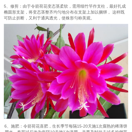
5、修剪：由于令箭荷花变态茎柔软，需用细竹竿作支柱，最好扎成
椭圆形支架，将变态茎整齐均匀地分布在支架上加以捆绑， 这样既
可防止折断，又利于通风透光，使株形匀称美观。
6、施肥：令箭荷花喜肥，生长季节每隔15-20天施1次腐熟的稀薄饼
肥水。春节过后改为每隔10天施1次液肥，并要及时抹去过多的侧芽