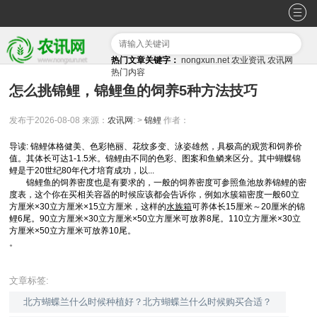
热门文章关键字：
nongxun.net
农业资讯
农讯网
热门内容
怎么挑锦鲤，锦鲤鱼的饲养5种方法技巧
发布于2026-08-08
来源：
农讯网
: >
锦鲤
作者：
导读: 锦鲤体格健美、色彩艳丽、花纹多变、泳姿雄然，具极高的观赏和饲养价
值。其体长可达1-1.5米。锦鲤由不同的色彩、图案和鱼鳞来区分。其中蝴蝶锦
鲤是于20世纪80年代才培育成功，以...
锦鲤鱼的饲养密度也是有要求的，一般的饲养密度可参照鱼池放养锦鲤的密
度表，这个你在买相关容器的时候应该都会告诉你，例如水簇箱密度一般60立
方厘米×30立方厘米×15立方厘米，这样的
水族箱
可养体长15厘米～20厘米的锦
鲤6尾。90立方厘米×30立方厘米×50立方厘米可放养8尾。110立方厘米×30立
方厘米×50立方厘米可放养10尾。
。
文章标签:
北方蝴蝶兰什么时候种植好？北方蝴蝶兰什么时候购买合适？