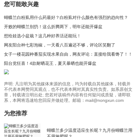
您可能敢兴趣
蝴蝶兰白粉虱用什么药最好？白粉虱对什么颜色有强烈的趋向性？
开败的蝴蝶兰别扔！这么折腾两下，明年还能开爆盆
想给娃选小盆栽？这几种好养活还能玩！
网友阳台种七彩泡椒，一天看八百遍还不够，评论区笑翻了
女子一楼花园种番茄实现水果自由，网友评论：直接给我看馋了！！
阳台党狂喜！4款耐晒花王，夏天暴晒也能开爆盆
声明: 凡注明为其他媒体来源的信息，均为转载自其他媒体，转载并
不代表本网赞同其观点，也不代表本网对其真实性负责。如系原创文
章，转载请注明出处; 您若对该稿件内容有任何疑问或质疑，请即联
系，本网将迅速给您回应并做处理。邮箱：mail@nongxun.com
为您推荐
蝴蝶兰多少温度适应生长呢？九月份蝴蝶兰用
不用施肥呢？