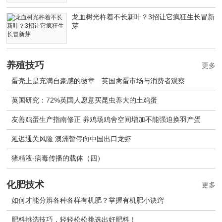
龙血树光杵着不长新叶？3招让它疯狂生长冒新
芽
养殖技巧
更多
蛋壳上是充满自豪感的徽章 英国禽蛋市场与消费者观察
英国研究：72%英国人愿意买昆虫养大的土鸡蛋
友善鸡蛋生产指南修正 养鸡场鸡舍空间增加不能强迫换羽产蛋
延迟通关风险 澳洲暂停向中国出口龙虾
猪精液-病毒传播的载体（四）
化肥技术
更多
如何才能分辨各种各样有机肥？掌握有机肥小诀窍
肥料挑选技巧，轻轻松松挑选出好肥料！