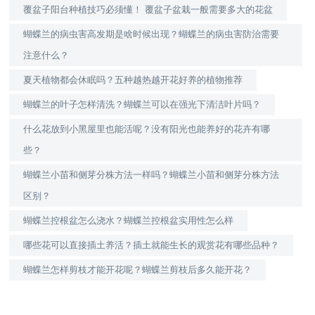
覆盆子阳台种植技巧必须懂！ 覆盆子盆栽一般需要多大的花盆
蝴蝶兰的病虫害高发期是啥时候出现？蝴蝶兰的病虫害防治需要
注意什么？
夏天植物都会休眠吗？五种越热越开花好养的植物推荐
蝴蝶兰的叶子怎样清洗？蝴蝶兰可以在强光下清洁叶片吗？
什么花放到小黑屋里也能活呢？没有阳光也能养好的花卉有哪
些？
蝴蝶兰小苗和侧芽分株方法一样吗？蝴蝶兰小苗和侧芽分株方法
区别？
蝴蝶兰控根盆怎么浇水？蝴蝶兰控根盆实用性怎么样
哪些花可以直接插土养活？插土就能生长的观赏花有哪些品种？
蝴蝶兰怎样剪枝才能开花呢？蝴蝶兰剪枝后多久能开花？