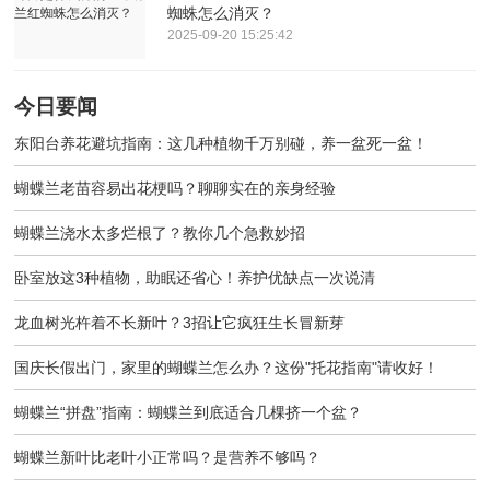
蜘蛛怎么消灭？
2025-09-20 15:25:42
今日要闻
东阳台养花避坑指南：这几种植物千万别碰，养一盆死一盆！
蝴蝶兰老苗容易出花梗吗？聊聊实在的亲身经验
蝴蝶兰浇水太多烂根了？教你几个急救妙招
卧室放这3种植物，助眠还省心！养护优缺点一次说清
龙血树光杵着不长新叶？3招让它疯狂生长冒新芽
国庆长假出门，家里的蝴蝶兰怎么办？这份"托花指南"请收好！
蝴蝶兰“拼盘”指南：蝴蝶兰到底适合几棵挤一个盆？
蝴蝶兰新叶比老叶小正常吗？是营养不够吗？