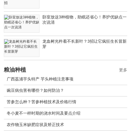
卧室放这3种植物，助眠还省心！养护优缺点一
次说清
龙血树光杵着不长新叶？3招让它疯狂生长冒新
芽
粮油种植
更多
广西荔浦芋头特产 芋头种植注意事项
豌豆病虫害有哪些？如何防治？
苦参怎么种？苦参种植技术及价格行情
冬小麦不一样时期的浇水时间及要点介绍
农作物玉米缺肥症状及矫正技术