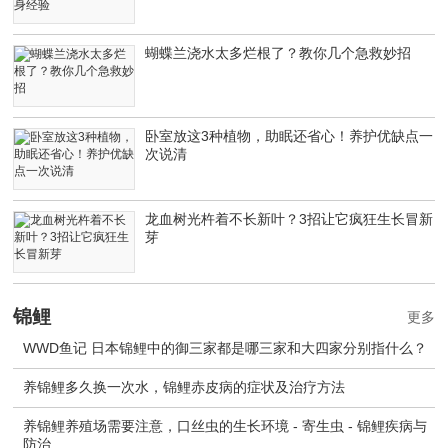
蝴蝶兰浇水太多烂根了？教你几个急救妙招
卧室放这3种植物，助眠还省心！养护优缺点一
次说清
龙血树光杵着不长新叶？3招让它疯狂生长冒新
芽
锦鲤
更多
WWD鱼记 日本锦鲤中的御三家都是哪三家和大四家分别指什么？
养锦鲤多久换一次水，锦鲤赤皮病的症状及治疗方法
养锦鲤养殖场需要注意，口丝虫的生长环境 - 寄生虫 - 锦鲤疾病与
防治