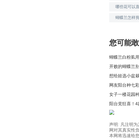
哪些花可以
蝴蝶兰怎样
您可能敢
蝴蝶兰白粉虱
开败的蝴蝶兰
想给娃选小盆
网友阳台种七
女子一楼花园
阳台党狂喜！
声明: 凡注明
网对其真实性负
本网将迅速给您回