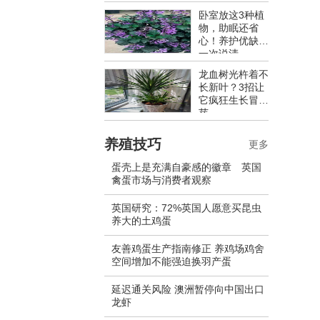
卧室放这3种植
物，助眠还省
心！养护优缺点
一次说清
龙血树光杵着不
长新叶？3招让
它疯狂生长冒新
芽
养殖技巧
更多
蛋壳上是充满自豪感的徽章 英国
禽蛋市场与消费者观察
英国研究：72%英国人愿意买昆虫
养大的土鸡蛋
友善鸡蛋生产指南修正 养鸡场鸡舍
空间增加不能强迫换羽产蛋
延迟通关风险 澳洲暂停向中国出口
龙虾