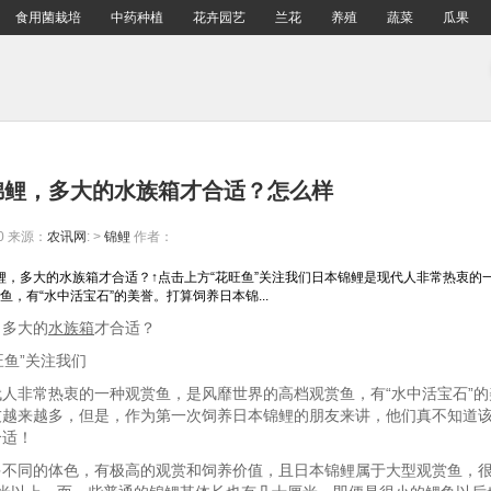
食用菌栽培
中药种植
花卉园艺
兰花
养殖
蔬菜
瓜果
锦鲤，多大的水族箱才合适？怎么样
0
来源：
农讯网
: >
锦鲤
作者：
锦鲤，多大的水族箱才合适？↑点击上方“花旺鱼”关注我们日本锦鲤是现代人非常热衷的
，有“水中活宝石”的美誉。打算饲养日本锦...
，多大的
水族箱
才合适？
旺鱼”关注我们
人非常热衷的一种观赏鱼，是风靡世界的高档观赏鱼，有“水中活宝石”
友越来越多，但是，作为第一次饲养日本锦鲤的朋友来讲，他们真不知道
合适！
多不同的体色，有极高的观赏和饲养价值，且日本锦鲤属于大型观赏鱼，