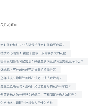
码关注花旺鱼
什么时候种植好？北方蝴蝶兰什么时候购买合适？
种植技巧必须懂！ 覆盆子盆栽一般需要多大的花盆
虫害高发期是啥时候出现？蝴蝶兰的病虫害防治需要注意什么？
会休眠吗？五种越热越开花好养的植物推荐
子怎样清洗？蝴蝶兰可以在强光下清洁叶片吗？
小黑屋里也能活呢？没有阳光也能养好的花卉有哪些？
和侧芽分株方法一样吗？蝴蝶兰小苗和侧芽分株方法区别？
盆怎么浇水？蝴蝶兰控根盆实用性怎么样