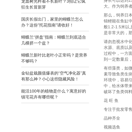
身长可以达到
龙血树光杵着不长新叶？3招让它疯
大。作为饲养
狂生长冒新芽
那么，饲养日
国庆长假出门，家里的蝴蝶兰怎么
锦鲤能在鱼缸
办？这份"托花指南"请收好！
般1.2-1.
是非常大的，
蝴蝶兰“拼盘”指南：蝴蝶兰到底适合
请勿忽视水中
几棵挤一个盆？
水源、底质以
过程中，一方
蝴蝶兰新叶比老叶小正常吗？是营养
到一定数量后
不够吗？
有些藻类，如
金钻盆栽颜值爆表的“空气净化器”真
素导致鱼类生
有那么神？小心这些隐藏风险！
环境中，容易
中，给水体带
能活100年的植物是什么？寓意好的
破坏了鱼类饵
镇宅花卉有哪些呢？
花 旺 鱼
专注于批发零
品种齐全
视频选鱼