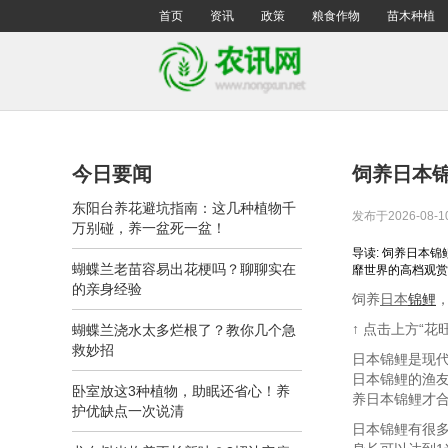
首页
资讯
政策
粮食作物
苗木种植
今日要闻
饲养日本
东阳台养花避坑指南：这几种植物千
发布于2026-08-1
万别碰，养一盆死一盆！
导读: 饲养日本
蝴蝶兰老苗容易出花梗吗？聊聊实在
靡世界的高档观赏鱼
的亲身经验
饲养
日本
锦鲤
↑ 点击上方“花
蝴蝶兰浇水太多烂根了？教你几个急
救妙招
日本锦鲤是现代
日本锦鲤的渔
卧室放这3种植物，助眠还省心！养
养日本锦鲤才
护优缺点一次说清
日本锦鲤有很