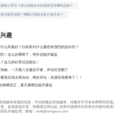
直接插土养活？插土就能生长的观赏花有哪些品种？
剪枝才能开花呢？蝴蝶兰剪枝后多久能开花？
兴趣
用什么药最好？白粉虱对什么颜色有强烈的趋向性？
别扔！这么折腾两下，明年还能开爆盆
栽？这几种好养活还能玩！
彩泡椒，一天看八百遍还不够，评论区笑翻了
种番茄实现水果自由，网友评论：直接给我看馋了！！
4款耐晒花王，夏天暴晒也能开爆盆
为其他媒体来源的信息，均为转载自其他媒体，转载并不代表本网赞同其观
责。如系原创文章，转载请注明出处; 您若对该稿件内容有任何疑问或质
应并做处理。邮箱：mail@nongxun.com