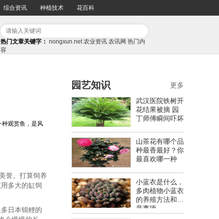
综合资讯
种植技术
花百科
热门文章关键字：
nongxun.net
农业资讯
农讯网
热门内
容
园艺知识
更多
武汉医院铁树开
花结果被摘 园
丁师傅瞬间吓坏
一种观赏鱼，是风
山茶花有哪个品
种最香最好？你
最喜欢哪一种
的美誉。打算饲养
小蓝衣是什么，
该用多大的缸饲
多肉植物小蓝衣
的养殖方法和注
意事项
很多日本锦鲤的