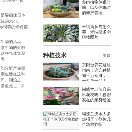
也会慢慢的长
多肉植物休眠时
间，以及休眠时
的养护管理
则是要确保日本
鱼缸的大小。一
米纳斯多肉怎么
果你饲养的锦鲤都
养，米纳斯多肉
植物图片
有生物的活动、
在微生物的分解
，这些气体集聚
种植技术
更多
鱼类。
东阳台养花避坑
，能分解产生毒
指南：这几种植
长期生活在这种
物千万别碰，养
水库、湖泊之
一盆死一盆！
病甚至死亡，并
蝴蝶兰老苗容易
出花梗吗？聊聊
实在的亲身经验
蝴蝶兰浇水太多
烂根了？教你几
个急救妙招