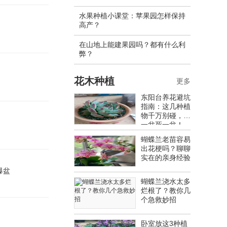
水果种植小课堂：苹果园怎样保持
高产？
在山地上能建果园吗？都有什么利
弊？
花木种植
更多
东阳台养花避坑
指南：这几种植
物千万别碰，养
一盆死一盆！
蝴蝶兰老苗容易
出花梗吗？聊聊
实在的亲身经验
爆盆
蝴蝶兰浇水太多
烂根了？教你几
个急救妙招
卧室放这3种植