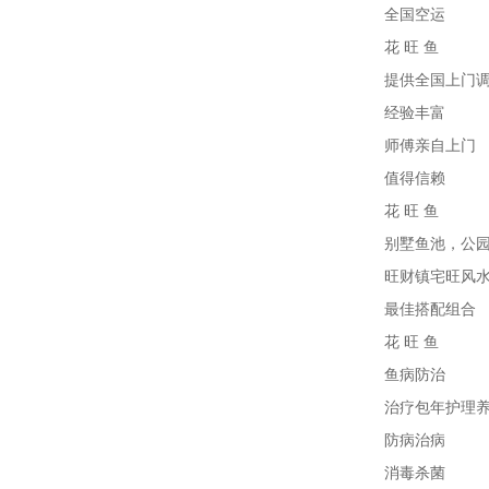
全国空运
花 旺 鱼
提供全国上门
经验丰富
师傅亲自上门
值得信赖
花 旺 鱼
别墅鱼池，公
旺财镇宅旺风
最佳搭配组合
花 旺 鱼
鱼病防治
治疗包年护理
防病治病
消毒杀菌