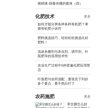
猪精液-病毒传播的载体（四）
化肥技术
更多
如何才能分辨各种各样有机肥？掌
握有机肥小诀窍
肥料挑选技巧，轻轻松松挑选出好
肥料！
浅谈杀菌剂与杀虫剂、调节剂、叶
面肥等的混用技术性
农业生产过程中5种普遍化肥应用禁
忌
叶面肥与农药混配，要留意下列好
多个要点，要不然白打了
农药施肥
更多
草甘膦怎么好