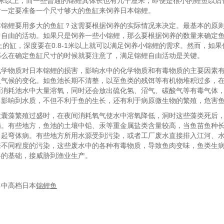
1米以上，而一些普通的锦鲤其体长也有几十厘米，即便是很小的鲤鱼以后
者一定要准备一个尺寸够大的鱼缸来饲养日本锦鲤。
本锦鲤要用多大的鱼缸？这需要根据饲养的实际情况来决定。最基本的原
中自由的活动。如果只是饲养一些小锦鲤，那么要根据饲养的数量来确定
5米以上的缸，深度要在0.8-1米以上就可以满足饲养小锦鲤的需求。然而，如
那么在确定鱼缸尺寸的时候就要注意了，满足锦鲤自由活动是关键。
化学物质对日本锦鲤的损害，影响水中的化学物质和有毒物质的主要因素
及气候的变化。如鱼池长期不清整，以至鱼类的残饵等有机物堆积过多，
面消耗池水中大量溶氧，同时还会放出硫化氢、沼气、碳酸气等有毒气体
，影响到水质，不但不利于鱼的生长，还有利于病原微生物的繁殖，危害
微囊藻繁殖过盛时，在夜间消耗氧气使水中溶氧降低，洞时这些藻类死后
病。有些地方，鱼池的土壤中铅、汞等重金属盐类含量较高，当鱼苗鱼种
引起弯体病。有些地方所用水源受到污染，或者工厂废水直接排入江河、
来不同程度的污染，这些废水中的各种有毒物质，导致鱼肉变味，鱼类生
料的基础，接威胁到渔业生产。
售中高档日本
锦鲤鱼