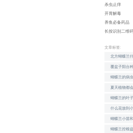
杀虫止痒
开胃解毒
养鱼必备药品
长按识别二维
文章标签:
北方蝴蝶兰
覆盆子阳台
蝴蝶兰的病
夏天植物都
蝴蝶兰的叶
什么花放到
蝴蝶兰小苗
蝴蝶兰控根