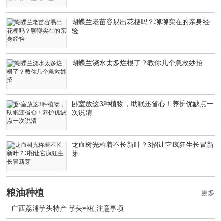
蝴蝶兰老苗容易出花梗吗？聊聊实在的亲身经
验
蝴蝶兰浇水太多烂根了？教你几个急救妙招
卧室放这3种植物，助眠还省心！养护优缺点一
次说清
龙血树光杵着不长新叶？3招让它疯狂生长冒新
芽
粮油种植
更多
广西荔浦芋头特产 芋头种植注意事项