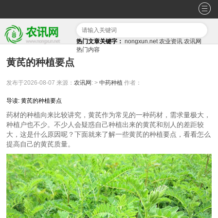
热门文章关键字：
nongxun.net
农业资讯
农讯网
热门内容
黄芪的种植要点
发布于2026-08-07
来源：
农讯网
: >
中药种植
作者：
导读: 黄芪的种植要点
药材的种植向来比较讲究，黄芪作为常见的一种药材，需求量极大，
种植户也不少。不少人会疑惑自己种植出来的黄芪和别人的差距较
大，这是什么原因呢？下面就来了解一些黄芪的种植要点，看看怎么
提高自己的黄芪质量。