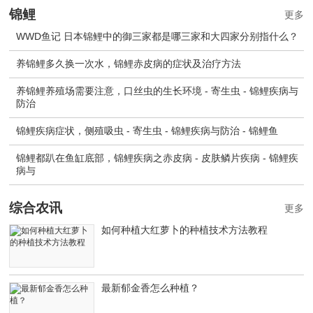
锦鲤
更多
WWD鱼记 日本锦鲤中的御三家都是哪三家和大四家分别指什么？
养锦鲤多久换一次水，锦鲤赤皮病的症状及治疗方法
养锦鲤养殖场需要注意，口丝虫的生长环境 - 寄生虫 - 锦鲤疾病与
防治
锦鲤疾病症状，侧殖吸虫 - 寄生虫 - 锦鲤疾病与防治 - 锦鲤鱼
锦鲤都趴在鱼缸底部，锦鲤疾病之赤皮病 - 皮肤鳞片疾病 - 锦鲤疾
病与
综合农讯
更多
如何种植大红萝卜的种植技术方法教程
最新郁金香怎么种植？