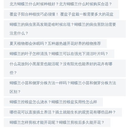
北方蝴蝶兰什么时候种植好？北方蝴蝶兰什么时候购买合适？
覆盆子阳台种植技巧必须懂！ 覆盆子盆栽一般需要多大的花盆
蝴蝶兰的病虫害高发期是啥时候出现？蝴蝶兰的病虫害防治需要
注意什么？
夏天植物都会休眠吗？五种越热越开花好养的植物推荐
蝴蝶兰的叶子怎样清洗？蝴蝶兰可以在强光下清洁叶片吗？
什么花放到小黑屋里也能活呢？没有阳光也能养好的花卉有哪
些？
蝴蝶兰小苗和侧芽分株方法一样吗？蝴蝶兰小苗和侧芽分株方法
区别？
蝴蝶兰控根盆怎么浇水？蝴蝶兰控根盆实用性怎么样
哪些花可以直接插土养活？插土就能生长的观赏花有哪些品种？
蝴蝶兰怎样剪枝才能开花呢？蝴蝶兰剪枝后多久能开花？