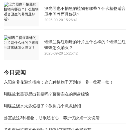
没光照也不怕黑的植物有哪些？什么植物适合
卫生间养而且好活?
2025-09-20 15:26:41
蝴蝶兰得红蜘蛛的叶片是什么样的？蝴蝶兰红
蜘蛛怎么消灭？
2025-09-20 15:25:42
今日要闻
东阳台养花避坑指南：这几种植物千万别碰，养一盆死一盆！
蝴蝶兰老苗容易出花梗吗？聊聊实在的亲身经验
蝴蝶兰浇水太多烂根了？教你几个急救妙招
卧室放这3种植物，助眠还省心！养护优缺点一次说清
龙血树光杵着不长新叶？3招让它疯狂生长冒新芽