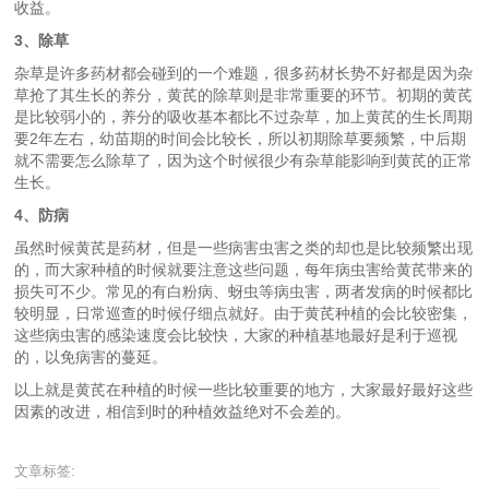
收益。
3、除草
杂草是许多药材都会碰到的一个难题，很多药材长势不好都是因为杂
草抢了其生长的养分，黄芪的除草则是非常重要的环节。初期的黄芪
是比较弱小的，养分的吸收基本都比不过杂草，加上黄芪的生长周期
要2年左右，幼苗期的时间会比较长，所以初期除草要频繁，中后期
就不需要怎么除草了，因为这个时候很少有杂草能影响到黄芪的正常
生长。
4、防病
虽然时候黄芪是药材，但是一些病害虫害之类的却也是比较频繁出现
的，而大家种植的时候就要注意这些问题，每年病虫害给黄芪带来的
损失可不少。常见的有白粉病、蚜虫等病虫害，两者发病的时候都比
较明显，日常巡查的时候仔细点就好。由于黄芪种植的会比较密集，
这些病虫害的感染速度会比较快，大家的种植基地最好是利于巡视
的，以免病害的蔓延。
以上就是黄芪在种植的时候一些比较重要的地方，大家最好最好这些
因素的改进，相信到时的种植效益绝对不会差的。
文章标签: