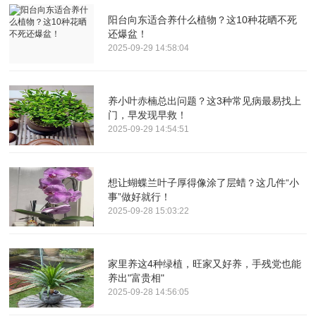
阳台向东适合养什么植物？这10种花晒不死
还爆盆！
2025-09-29 14:58:04
养小叶赤楠总出问题？这3种常见病最易找上
门，早发现早救！
2025-09-29 14:54:51
想让蝴蝶兰叶子厚得像涂了层蜡？这几件“小
事”做好就行！
2025-09-28 15:03:22
家里养这4种绿植，旺家又好养，手残党也能
养出"富贵相"
2025-09-28 14:56:05