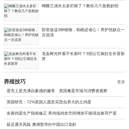
蝴蝶兰浇水太多烂根了？教你几个急救妙招
卧室放这3种植物，助眠还省心！养护优缺点一
次说清
龙血树光杵着不长新叶？3招让它疯狂生长冒新
芽
养殖技巧
更多
蛋壳上是充满自豪感的徽章 英国禽蛋市场与消费者观察
英国研究：72%英国人愿意买昆虫养大的土鸡蛋
友善鸡蛋生产指南修正 养鸡场鸡舍空间增加不能强迫换羽产蛋
延迟通关风险 澳洲暂停向中国出口龙虾