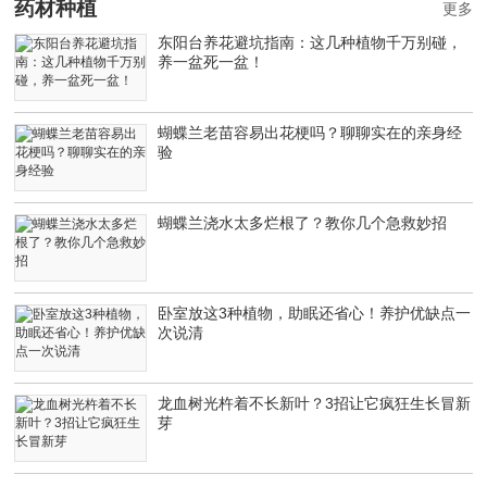
药材种植
更多
东阳台养花避坑指南：这几种植物千万别碰，
养一盆死一盆！
蝴蝶兰老苗容易出花梗吗？聊聊实在的亲身经
验
蝴蝶兰浇水太多烂根了？教你几个急救妙招
卧室放这3种植物，助眠还省心！养护优缺点一
次说清
龙血树光杵着不长新叶？3招让它疯狂生长冒新
芽