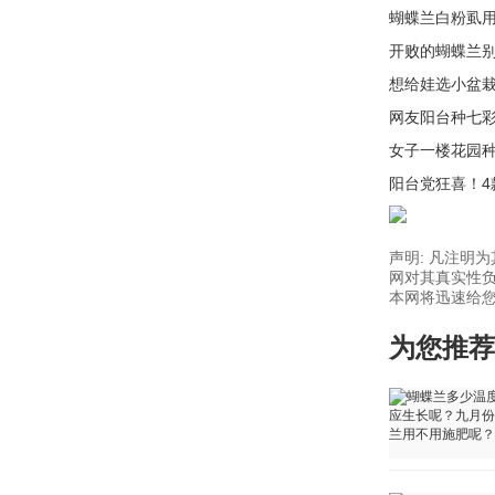
蝴蝶兰白粉虱
开败的蝴蝶兰
想给娃选小盆
网友阳台种七
女子一楼花园
阳台党狂喜！
声明: 凡注明
网对其真实性负
本网将迅速给您回
为您推荐