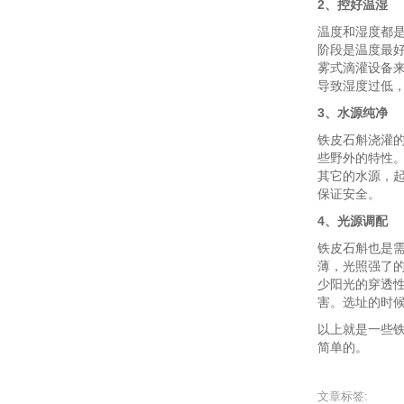
2、控好温湿
温度和湿度都
阶段是温度最好
雾式滴灌设备来
导致湿度过低
3、水源纯净
铁皮石斛浇灌
些野外的特性
其它的水源，
保证安全。
4、光源调配
铁皮石斛也是
薄，光照强了
少阳光的穿透
害。选址的时
以上就是一些
简单的。
文章标签: