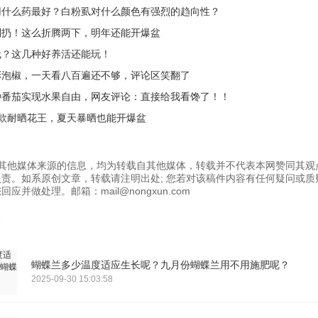
用什么药最好？白粉虱对什么颜色有强烈的趋向性？
别扔！这么折腾两下，明年还能开爆盆
栽？这几种好养活还能玩！
彩泡椒，一天看八百遍还不够，评论区笑翻了
种番茄实现水果自由，网友评论：直接给我看馋了！！
4款耐晒花王，夏天暴晒也能开爆盆
为其他媒体来源的信息，均为转载自其他媒体，转载并不代表本网赞同其观
责。如系原创文章，转载请注明出处; 您若对该稿件内容有任何疑问或质
应并做处理。邮箱：mail@nongxun.com
蝴蝶兰多少温度适应生长呢？九月份蝴蝶兰用不用施肥呢？
2025-09-30 15:03:58