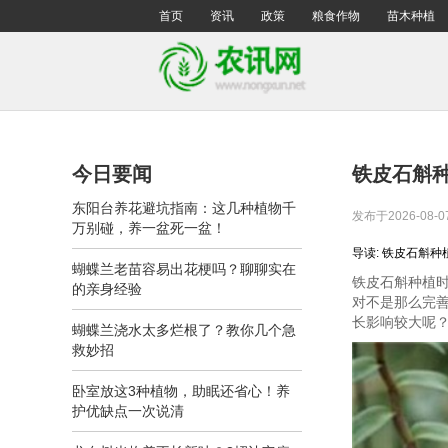
首页
资讯
政策
粮食作物
苗木种植
今日要闻
铁皮石斛
东阳台养花避坑指南：这几种植物千
发布于2026-08-0
万别碰，养一盆死一盆！
导读: 铁皮石斛
蝴蝶兰老苗容易出花梗吗？聊聊实在
铁皮石斛种植
的亲身经验
对不是那么完
长影响较大呢
蝴蝶兰浇水太多烂根了？教你几个急
救妙招
卧室放这3种植物，助眠还省心！养
护优缺点一次说清