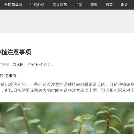
食用菌栽培
中药种植
花卉园艺
兰花
养殖
蔬菜
瓜果
种植注意事项
7
来源：
农讯网
: >
中药种植
作者：
种植注意事项
时是比较讲究的，一些问题没注意的话种植失败是很常见的。目前种植铁
善，所以日常需要花费较大的时间在这些注意事项上面，那么那么因素对
？