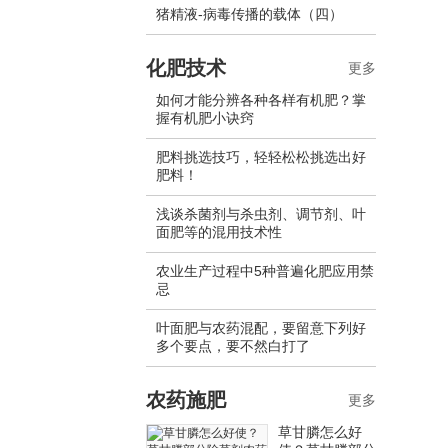
猪精液-病毒传播的载体（四）
化肥技术
更多
如何才能分辨各种各样有机肥？掌
握有机肥小诀窍
肥料挑选技巧，轻轻松松挑选出好
肥料！
浅谈杀菌剂与杀虫剂、调节剂、叶
面肥等的混用技术性
农业生产过程中5种普遍化肥应用禁
忌
叶面肥与农药混配，要留意下列好
多个要点，要不然白打了
农药施肥
更多
草甘膦怎么好