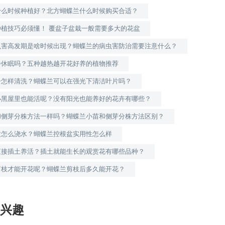
什么时候种植好？北方蝴蝶兰什么时候购买合适？
种植技巧必须懂！ 覆盆子盆栽一般需要多大的花盆
虫害高发期是啥时候出现？蝴蝶兰的病虫害防治需要注意什么？
会休眠吗？五种越热越开花好养的植物推荐
子怎样清洗？蝴蝶兰可以在强光下清洁叶片吗？
小黑屋里也能活呢？没有阳光也能养好的花卉有哪些？
和侧芽分株方法一样吗？蝴蝶兰小苗和侧芽分株方法区别？
盆怎么浇水？蝴蝶兰控根盆实用性怎么样
直接插土养活？插土就能生长的观赏花有哪些品种？
剪枝才能开花呢？蝴蝶兰剪枝后多久能开花？
兴趣