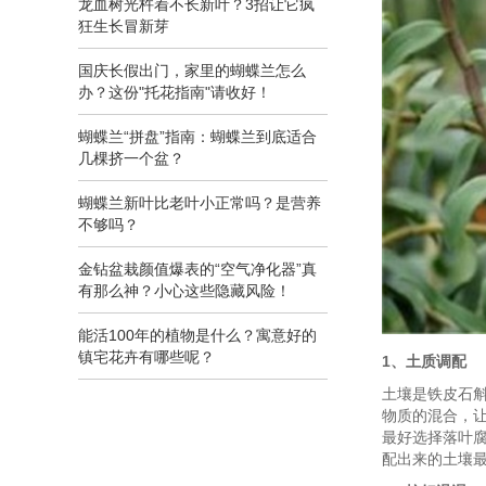
龙血树光杵着不长新叶？3招让它疯
狂生长冒新芽
国庆长假出门，家里的蝴蝶兰怎么
办？这份"托花指南"请收好！
蝴蝶兰“拼盘”指南：蝴蝶兰到底适合
几棵挤一个盆？
蝴蝶兰新叶比老叶小正常吗？是营养
不够吗？
金钻盆栽颜值爆表的“空气净化器”真
有那么神？小心这些隐藏风险！
能活100年的植物是什么？寓意好的
镇宅花卉有哪些呢？
1、土质调配
土壤是铁皮石
物质的混合，
最好选择落叶
配出来的土壤