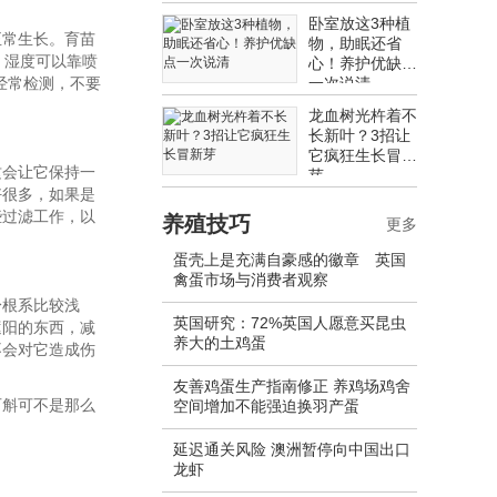
卧室放这3种植
正常生长。育苗
物，助眠还省
。湿度可以靠喷
心！养护优缺点
经常检测，不要
一次说清
龙血树光杵着不
长新叶？3招让
它疯狂生长冒新
这会让它保持一
芽
好很多，如果是
些过滤工作，以
养殖技巧
更多
蛋壳上是充满自豪感的徽章 英国
禽蛋市场与消费者观察
身根系比较浅
英国研究：72%英国人愿意买昆虫
遮阳的东西，减
养大的土鸡蛋
不会对它造成伤
友善鸡蛋生产指南修正 养鸡场鸡舍
石斛可不是那么
空间增加不能强迫换羽产蛋
延迟通关风险 澳洲暂停向中国出口
龙虾