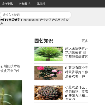
综合资讯
种植技术
花百科
热门文章关键字：
nongxun.net
农业资讯
农讯网
热门内
容
园艺知识
更多
武汉医院铁树开
花结果被摘 园
丁师傅瞬间吓坏
皮石斛的技术相
山茶花有哪个品
于铁皮石斛的生
种最香最好？你
最喜欢哪一种
小蓝衣是什么，
多肉植物小蓝衣
的养殖方法和注
意事项