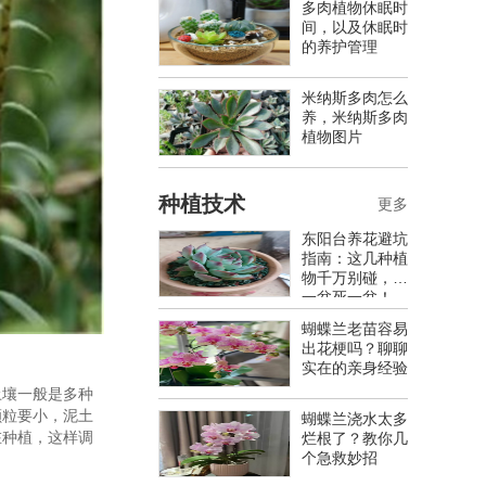
多肉植物休眠时
间，以及休眠时
的养护管理
米纳斯多肉怎么
养，米纳斯多肉
植物图片
种植技术
更多
东阳台养花避坑
指南：这几种植
物千万别碰，养
一盆死一盆！
蝴蝶兰老苗容易
出花梗吗？聊聊
实在的亲身经验
土壤一般是多种
颗粒要小，泥土
蝴蝶兰浇水太多
在种植，这样调
烂根了？教你几
个急救妙招