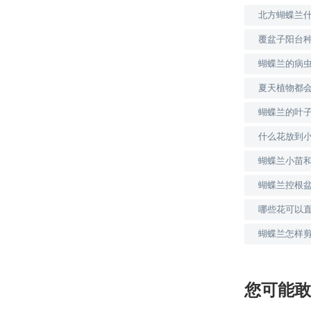
北方蝴蝶兰
覆盆子阳台
蝴蝶兰的病
夏天植物都
蝴蝶兰的叶
什么花放到
蝴蝶兰小苗
蝴蝶兰控根
哪些花可以
蝴蝶兰怎样
您可能敢