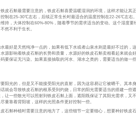
是铁皮石斛最需要注意的，铁皮石斛喜爱温暖湿润的环境，这样才能让其
控制在25-30℃左右，后续正常生长时最适合的温度控制在22-26℃左右
维持，大体控制在60%-80%，随着季节的需求适当的变动。这个湿度要
，不然不利于生长。
的水最好是天然纯净一点的，如果有低下水或者山泉水则是最好不过的，
。水源影响着铁皮石斛的长势和质量，水源好的铁皮石斛卖相看起来就会
起码要保证无污染。如果直接抽取的河水、湖水之类的，需要适当的做一
需要阳光的，但是又不能接受阳光的直射，因为这容易让它被晒干。其本
的话就会导致铁皮石斛的根系受到灼烧，日常的阳光需要适当的搭建一些
性，让一些散光可以照射到铁皮石斛上面，遮阳既保证了其阳光需求，又
候尽量靠着背阳坡，这样的光照条件更好控制一些。
铁皮石斛种植时需要注意的地方了，这些细节一定要细心，想要种好铁皮