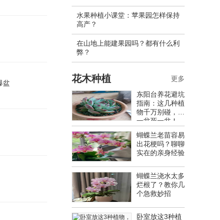
水果种植小课堂：苹果园怎样保持
高产？
在山地上能建果园吗？都有什么利
弊？
花木种植
更多
爆盆
东阳台养花避坑
指南：这几种植
物千万别碰，养
一盆死一盆！
蝴蝶兰老苗容易
出花梗吗？聊聊
实在的亲身经验
蝴蝶兰浇水太多
烂根了？教你几
个急救妙招
卧室放这3种植