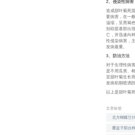
2、侵染性病害
造成甜叶菊死
要病害，在一
溢缩，呈黑褐色
别幼苗基部出
亡，并迅速向
性侵染病害，
发病最重。
3、防治方法
对于生理性病
是不用瓜类、
宜甜叶菊生长
发病初期喷洒
以上是甜叶菊
文章标签:
北方蝴蝶兰
覆盆子阳台