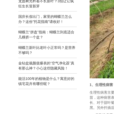
龙血树光杵着不长新叶？3招让它疯
狂生长冒新芽
国庆长假出门，家里的蝴蝶兰怎么
办？这份"托花指南"请收好！
蝴蝶兰“拼盘”指南：蝴蝶兰到底适合
几棵挤一个盆？
蝴蝶兰新叶比老叶小正常吗？是营养
不够吗？
金钻盆栽颜值爆表的“空气净化器”真
有那么神？小心这些隐藏风险！
能活100年的植物是什么？寓意好的
镇宅花卉有哪些呢？
1、生理性病害
生理性病害主
苗，这种病害
长、对于甜叶
黑。另外扦插