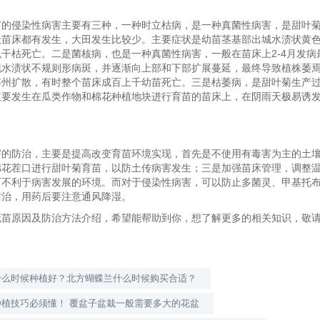
苗的侵染性病害主要有三种，一种时立枯病，是一种真菌性病害，是甜叶
般苗床都有发生，大田发生比较少。主要症状是幼苗茎基部出城水渍状黄
干枯死亡。二是菌核病，也是一种真菌性病害，一般在苗床上2-4月发病
现水渍状不规则形病斑，并逐渐向上部和下部扩展蔓延，最终导致植株萎
梓州扩散，有时整个苗床成百上千幼苗死亡。三是枯萎病，是甜叶菊生产
主要发生在瓜类作物和棉花种植地块进行育苗的苗床上，在阴雨天极易诱
害的防治，主要是提高改变育苗环境实现，首先是不使用有毒害为主的土
棉花茬口进行甜叶菊育苗，以防土传病害发生；三是加强苗床管理，调整
而不利于病害发展的环境。而对于侵染性病害，可以防止多菌灵、甲基托
防治，用药后要注意通风降湿。
死苗原因及防治方法介绍，希望能帮助到你，想了解更多的相关知识，敬
什么时候种植好？北方蝴蝶兰什么时候购买合适？
种植技巧必须懂！ 覆盆子盆栽一般需要多大的花盆