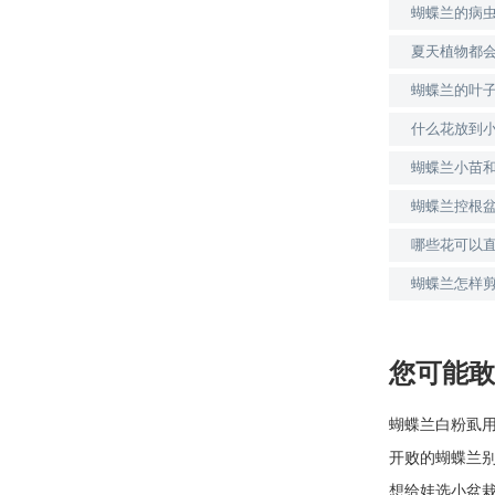
蝴蝶兰的病
夏天植物都
蝴蝶兰的叶
什么花放到
蝴蝶兰小苗
蝴蝶兰控根
哪些花可以
蝴蝶兰怎样
您可能敢
蝴蝶兰白粉虱
开败的蝴蝶兰
想给娃选小盆