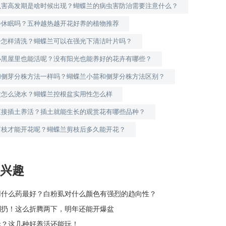
虫害高发期是啥时候出现？蝴蝶兰的病虫害防治需要注意什么？
会休眠吗？五种越热越开花好养的植物推荐
子怎样清洗？蝴蝶兰可以在强光下清洁叶片吗？
小黑屋里也能活呢？没有阳光也能养好的花卉有哪些？
和侧芽分株方法一样吗？蝴蝶兰小苗和侧芽分株方法区别？
盆怎么浇水？蝴蝶兰控根盆实用性怎么样
直接插土养活？插土就能生长的观赏花有哪些品种？
剪枝才能开花呢？蝴蝶兰剪枝后多久能开花？
兴趣
用什么药最好？白粉虱对什么颜色有强烈的趋向性？
别扔！这么折腾两下，明年还能开爆盆
栽？这几种好养活还能玩！