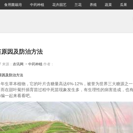
食用菌栽培
中药种植
花卉园艺
兰花
养殖
蔬菜
瓜果
苗原因及防治方法
7
来源：
农讯网
: >
中药种植
作者：
苗原因及防治方法
年生草本植物，它的叶片含糖量高达6%-12%，被誉为世界三大糖源之
。而在甜叶菊扦插育苗过程中死苗现象发生多，有生理性的病害造成，也
小编一起来看看吧。