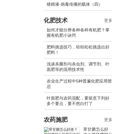
猪精液-病毒传播的载体（四）
化肥技术
更多
如何才能分辨各种各样有机肥？掌
握有机肥小诀窍
肥料挑选技巧，轻轻松松挑选出好
肥料！
浅谈杀菌剂与杀虫剂、调节剂、叶
面肥等的混用技术性
农业生产过程中5种普遍化肥应用禁
忌
叶面肥与农药混配，要留意下列好
多个要点，要不然白打了
农药施肥
更多
草甘膦怎么好