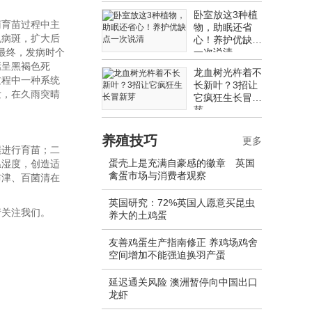
卧室放这3种植
菊育苗过程中主
物，助眠还省
色病斑，扩大后
心！养护优缺点
最终，发病时个
一次说清
焉呈黑褐色死
龙血树光杵着不
过程中一种系统
长新叶？3招让
发，在久雨突晴
它疯狂生长冒新
芽
养殖技巧
更多
壤进行育苗；二
蛋壳上是充满自豪感的徽章 英国
温湿度，创造适
禽蛋市场与消费者观察
布津、百菌清在
英国研究：72%英国人愿意买昆虫
请关注我们。
养大的土鸡蛋
友善鸡蛋生产指南修正 养鸡场鸡舍
空间增加不能强迫换羽产蛋
延迟通关风险 澳洲暂停向中国出口
龙虾