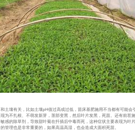
要和土壤有关，比如土壤pH值过高或过低，苗床基肥施用不当都有可能会
表现为不扎根、不萌发新芽，茎部变黑，然后叶片发黑，死苗。还有前茬
菊敏感的除草剂，导致甜叶菊在扦插后中毒而死，这种症状主要表现为叶
后的管理也是非常重要的，如果高温高湿，也会造成大面积死苗。