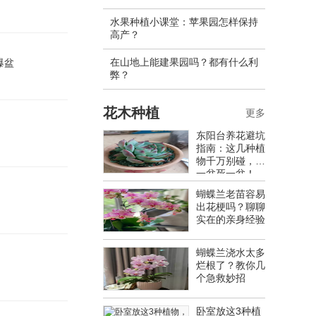
水果种植小课堂：苹果园怎样保持
高产？
在山地上能建果园吗？都有什么利
爆盆
弊？
花木种植
更多
东阳台养花避坑
指南：这几种植
物千万别碰，养
一盆死一盆！
蝴蝶兰老苗容易
出花梗吗？聊聊
实在的亲身经验
蝴蝶兰浇水太多
烂根了？教你几
个急救妙招
卧室放这3种植