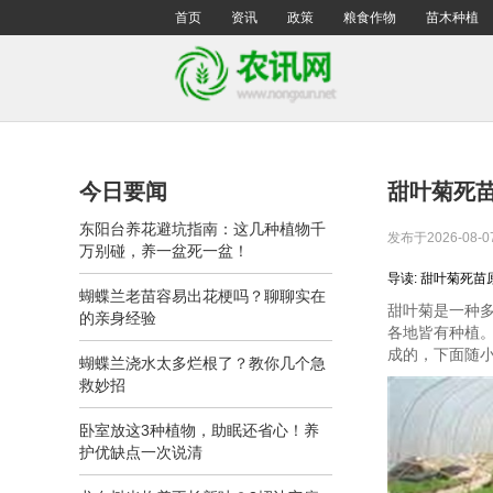
首页
资讯
政策
粮食作物
苗木种植
今日要闻
甜叶菊死
东阳台养花避坑指南：这几种植物千
发布于2026-08-0
万别碰，养一盆死一盆！
导读: 甜叶菊死
蝴蝶兰老苗容易出花梗吗？聊聊实在
甜叶菊是一种多
的亲身经验
各地皆有种植
成的，下面随
蝴蝶兰浇水太多烂根了？教你几个急
救妙招
卧室放这3种植物，助眠还省心！养
护优缺点一次说清