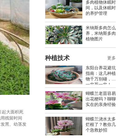
多肉植物休眠时
间，以及休眠时
的养护管理
米纳斯多肉怎么
养，米纳斯多肉
植物图片
种植技术
更多
东阳台养花避坑
指南：这几种植
物千万别碰，养
一盆死一盆！
蝴蝶兰老苗容易
出花梗吗？聊聊
实在的亲身经验
引起大面积死
施用残留时间
蝴蝶兰浇水太多
片发黑、幼茎发
烂根了？教你几
个急救妙招