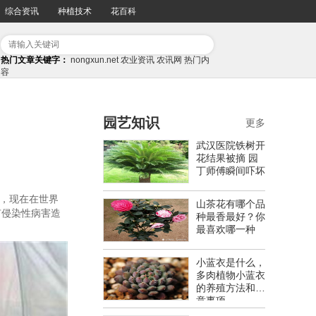
综合资讯
种植技术
花百科
热门文章关键字：
nongxun.net
农业资讯
农讯网
热门内
容
园艺知识
更多
武汉医院铁树开
花结果被摘 园
丁师傅瞬间吓坏
一，现在在世界
山茶花有哪个品
有侵染性病害造
种最香最好？你
最喜欢哪一种
小蓝衣是什么，
多肉植物小蓝衣
的养殖方法和注
意事项