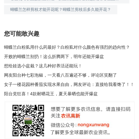
蝴蝶兰怎样剪枝才能开花呢？蝴蝶兰剪枝后多久能开花？
您可能敢兴趣
蝴蝶兰白粉虱用什么药最好？白粉虱对什么颜色有强烈的趋向性？
开败的蝴蝶兰别扔！这么折腾两下，明年还能开爆盆
想给娃选小盆栽？这几种好养活还能玩！
网友阳台种七彩泡椒，一天看八百遍还不够，评论区笑翻了
女子一楼花园种番茄实现水果自由，网友评论：直接给我看馋了！！
阳台党狂喜！4款耐晒花王，夏天暴晒也能开爆盆