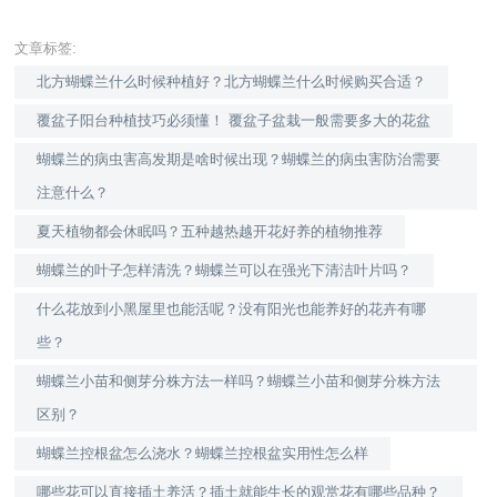
文章标签:
北方蝴蝶兰什么时候种植好？北方蝴蝶兰什么时候购买合适？
覆盆子阳台种植技巧必须懂！ 覆盆子盆栽一般需要多大的花盆
蝴蝶兰的病虫害高发期是啥时候出现？蝴蝶兰的病虫害防治需要
注意什么？
夏天植物都会休眠吗？五种越热越开花好养的植物推荐
蝴蝶兰的叶子怎样清洗？蝴蝶兰可以在强光下清洁叶片吗？
什么花放到小黑屋里也能活呢？没有阳光也能养好的花卉有哪
些？
蝴蝶兰小苗和侧芽分株方法一样吗？蝴蝶兰小苗和侧芽分株方法
区别？
蝴蝶兰控根盆怎么浇水？蝴蝶兰控根盆实用性怎么样
哪些花可以直接插土养活？插土就能生长的观赏花有哪些品种？