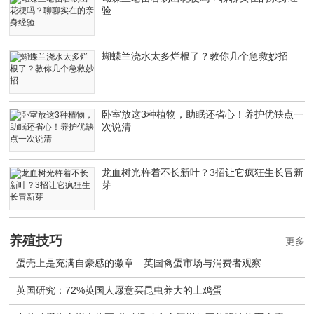
验
蝴蝶兰浇水太多烂根了？教你几个急救妙招
卧室放这3种植物，助眠还省心！养护优缺点一
次说清
龙血树光杵着不长新叶？3招让它疯狂生长冒新
芽
养殖技巧
更多
蛋壳上是充满自豪感的徽章 英国禽蛋市场与消费者观察
英国研究：72%英国人愿意买昆虫养大的土鸡蛋