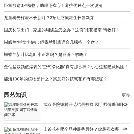
卧室放这3种植物，助眠还省心！养护优缺点一次说清
龙血树光杵着不长新叶？3招让它疯狂生长冒新芽
国庆长假出门，家里的蝴蝶兰怎么办？这份"托花指南"请收好！
蝴蝶兰“拼盘”指南：蝴蝶兰到底适合几棵挤一个盆？
蝴蝶兰新叶比老叶小正常吗？是营养不够吗？
金钻盆栽颜值爆表的“空气净化器”真有那么神？小心这些隐藏风险！
能活100年的植物是什么？寓意好的镇宅花卉有哪些呢？
园艺知识
更多
武汉医院铁树开花结果被摘 园丁师傅瞬间吓坏
山茶花有哪个品种最香最好？你最喜欢哪一种