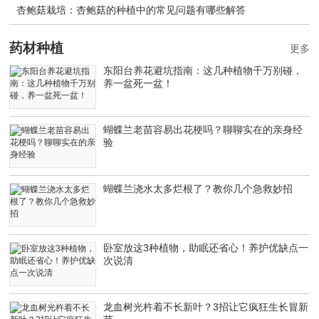
杏鲍菇栽培：杏鲍菇的种植中的常见问题有哪些解答
药材种植
更多
东阳台养花避坑指南：这几种植物千万别碰，
养一盆死一盆！
蝴蝶兰老苗容易出花梗吗？聊聊实在的亲身经
验
蝴蝶兰浇水太多烂根了？教你几个急救妙招
卧室放这3种植物，助眠还省心！养护优缺点一
次说清
龙血树光杵着不长新叶？3招让它疯狂生长冒新