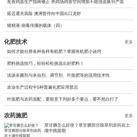
友善鸡蛋生产指南修正 养鸡场鸡舍空间增加不能强迫换羽产蛋
延迟通关风险 澳洲暂停向中国出口龙虾
猪精液-病毒传播的载体（四）
化肥技术
更多
如何才能分辨各种各样有机肥？掌握有机肥小诀窍
肥料挑选技巧，轻轻松松挑选出好肥料！
浅谈杀菌剂与杀虫剂、调节剂、叶面肥等的混用技术性
农业生产过程中5种普遍化肥应用禁忌
叶面肥与农药混配，要留意下列好多个要点，要不然白打了
农药施肥
更多
草甘膦怎么好使？草甘膦部分除草剂农药在土
壤中残留期