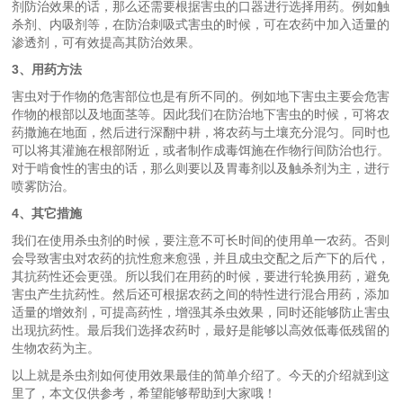
剂防治效果的话，那么还需要根据害虫的口器进行选择用药。例如触
杀剂、内吸剂等，在防治刺吸式害虫的时候，可在农药中加入适量的
渗透剂，可有效提高其防治效果。
3、用药方法
害虫对于作物的危害部位也是有所不同的。例如地下害虫主要会危害
作物的根部以及地面茎等。因此我们在防治地下害虫的时候，可将农
药撒施在地面，然后进行深翻中耕，将农药与土壤充分混匀。同时也
可以将其灌施在根部附近，或者制作成毒饵施在作物行间防治也行。
对于啃食性的害虫的话，那么则要以及胃毒剂以及触杀剂为主，进行
喷雾防治。
4、其它措施
我们在使用杀虫剂的时候，要注意不可长时间的使用单一农药。否则
会导致害虫对农药的抗性愈来愈强，并且成虫交配之后产下的后代，
其抗药性还会更强。所以我们在用药的时候，要进行轮换用药，避免
害虫产生抗药性。然后还可根据农药之间的特性进行混合用药，添加
适量的增效剂，可提高药性，增强其杀虫效果，同时还能够防止害虫
出现抗药性。最后我们选择农药时，最好是能够以高效低毒低残留的
生物农药为主。
以上就是杀虫剂如何使用效果最佳的简单介绍了。今天的介绍就到这
里了，本文仅供参考，希望能够帮助到大家哦！