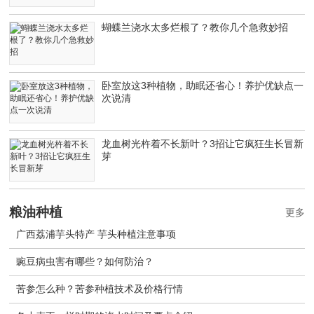
蝴蝶兰浇水太多烂根了？教你几个急救妙招
卧室放这3种植物，助眠还省心！养护优缺点一
次说清
龙血树光杵着不长新叶？3招让它疯狂生长冒新
芽
粮油种植
更多
广西荔浦芋头特产 芋头种植注意事项
豌豆病虫害有哪些？如何防治？
苦参怎么种？苦参种植技术及价格行情