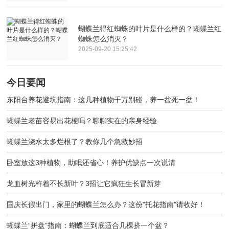
蝴蝶兰得红蜘蛛的叶片是什么样的？蝴蝶兰红
蜘蛛怎么消灭？
2025-09-20 15:25:42
今日要闻
东阳台养花避坑指南：这几种植物千万别碰，养一盆死一盆！
蝴蝶兰老苗容易出花梗吗？聊聊实在的亲身经验
蝴蝶兰浇水太多烂根了？教你几个急救妙招
卧室放这3种植物，助眠还省心！养护优缺点一次说清
龙血树光杵着不长新叶？3招让它疯狂生长冒新芽
国庆长假出门，家里的蝴蝶兰怎么办？这份"托花指南"请收好！
蝴蝶兰“拼盘”指南：蝴蝶兰到底适合几棵挤一个盆？