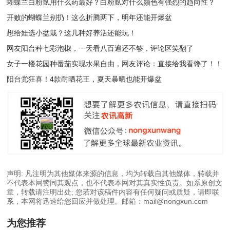
蝴蝶兰白粉虱用什么药最好？白粉虱对什么颜色有强烈的趋向性？
开败的蝴蝶兰别扔！这么折腾两下，明年还能开爆盆
想给娃选小盆栽？这几种好养活还能玩！
网友阳台种七彩泡椒，一天看八百遍还不够，评论区笑翻了
女子一楼花园种番茄实现水果自由，网友评论：直接给我看馋了！！
阳台党狂喜！4款耐晒花王，夏天暴晒也能开爆盆
声明: 凡注明为其他媒体来源的信息，均为转载自其他媒体，转载并
不代表本网赞同其观点，也不代表本网对其真实性负责。如系原创文
章，转载请注明出处; 您若对该稿件内容有任何疑问或质疑，请即联
系，本网将迅速给您回应并做处理。邮箱：mail@nongxun.com
为您推荐