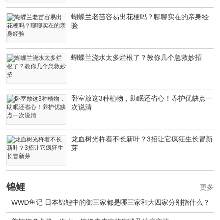
蝴蝶兰老苗容易出花梗吗？聊聊实在的亲身经
验
蝴蝶兰浇水太多烂根了？教你几个急救妙招
卧室放这3种植物，助眠还省心！养护优缺点一
次说清
龙血树光杵着不长新叶？3招让它疯狂生长冒新
芽
锦鲤
更多
WWD鱼记 日本锦鲤中的御三家都是哪三家和大四家分别指什么？