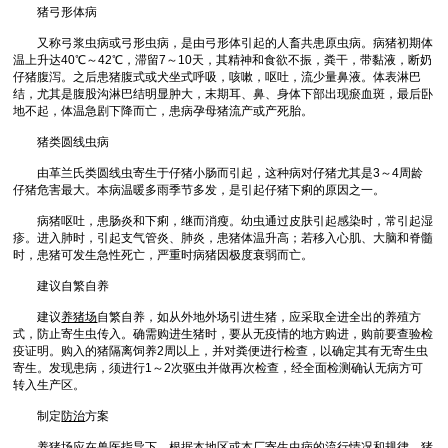
猪弓形体病
又称弓浆虫病或弓形虫病，是由弓形体引起的人畜共患原虫病。病猪初期体
温上升达40℃～42℃，滞留7～10天，其精神和食欲不振，粪干，带黏液，断奶
仔猪腹泻。之后患猪腹式或犬坐式呼吸，咳嗽，呕吐，流少量鼻液。体表淋巴
结，尤其是腹股沟淋巴结明显肿大，末期耳、鼻、身体下部出现瘀血斑，最后卧
地不起，体温急剧下降而亡，患病孕母猪流产或产死胎。
猪类圆线虫病
由革兰氏类圆线虫寄生于仔猪小肠而引起，这种病对仔猪尤其是3～4周龄
仔猪危害最大。本病温暖多雨季节多发，是引起仔猪下痢的原因之一。
病猪呕吐，患肠炎和下痢，继而消瘦。幼虫通过皮肤引起感染时，常引起湿
疹。进入肺时，引起支气管炎、肺炎，患猪体温升高；若移入心肌、大脑和脊髓
时，患猪可发生急性死亡，严重时病猪因极度衰弱而亡。
建议自繁自养
建议
养猪场
自繁自养，如从外地外场引进生猪，应采取全进全出的养殖方
式，防止寄生虫传入。确需购进生猪时，要从无疫情的地方购进，购前要查验检
疫证明。购入的猪隔离饲养2周以上，并对粪便进行检查，以确定其有无寄生虫
寄生。发现患病，须进行1～2次驱虫并做再次检查，经全面检测确认无病方可
转入生产区。
制定
防治
方案
养猪场
应在兽医指导下，根据本地区或本厂
寄生虫病
的流行情况和规律、猪