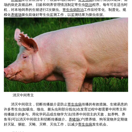
场的病史及猪品种、日龄和饲养管理情况制定寄生虫
防治
程序。每年可在适当时
机，对本地饲养的生猪进行2次驱虫。
寄生虫病
防治
工作应经常化、制度化。规
模化
养猪场
驱虫前做好寄生虫监测工作，以监测结果为驱虫依据。
消灭中间寄主
消灭中间宿主，切断传播媒介是防止
寄生虫病
传播的有效措施。生猪易患的
许多寄生虫(如吸虫、绦虫、棘头虫和部分线虫)在发育过程中都需要中间寄主和
传播媒介的参与。用化学药品或生物学方法(培养中间宿主的天敌，如养鸭、养
鱼等)可以消灭中间宿主和切断传播媒介。
养猪场
(户)禁养猫、狗等宠物并定期做
好灭鼠、驱蚊、灭蝇、灭蟑、灭虫工作，以减少
寄生虫病
发生机会。