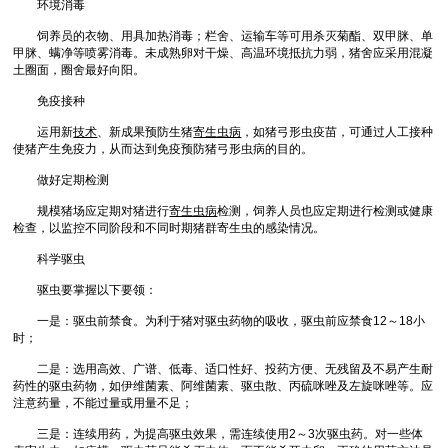
环境消毒
饲养员的衣物、用具加热消毒；栏舍、运输车等可用杀灭菊酯、双甲脒、单
甲脒、螨净等喷雾消毒。未成熟卵对干燥、高温环境抵抗力弱，猪舍应采用混凝
土圈面，圈舍最好向阳。
免疫接种
运用新
技术
、新成果预防生猪
寄生虫病
，如猪弓形虫疫苗，可通过人工接种
使猪产生免疫力，从而达到免疫预防猪弓形虫病的目的。
做好定期检测
规模猪场应定期对猪进行
寄生虫病
检测，饲养人员也应定期进行检测或健康
检查，以监控不同阶段和不同时期猪群寄生虫的感染情况。
科学驱虫
驱虫要掌握以下要领：
一是：驱虫前禁食。为利于猪对驱虫药物的吸收，驱虫前应禁食12～18小
时；
二是：选用高效、广谱、低毒、适口性好、投药方便、无残留及不易产生耐
药性的驱虫药物，如伊维菌素、阿维菌素、驱虫散、丙硫咪唑及左旋咪唑等。应
注意药量，不能过量或用量不足；
三是：连续用药，为提高驱虫效果，需连续使用2～3次驱虫药。对一些体