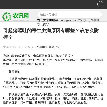
热门文章关键字：
nongxun.net
农业资讯
农讯网
热门内容
引起猪呕吐的寄生虫病原因有哪些？该怎么防
控？
发布于2026-08-08
来源：
农讯网
: >
养殖
作者：
导读: 引起猪呕吐的寄生虫病原因有哪些？该怎么防控？
呕吐是生猪自身的一种保护性生理反应，某些热性传染病、中毒性疾病、消化道
疾病、
寄生虫病
等都能引起猪呕吐。
猪胃虫病
由旋尾目吸吮科似蛔属的圆形蛔状线虫(螺咽胃虫)、有齿蛔状线虫、泡首属
六翼泡线虫、西蒙属的奇异西蒙线虫和颚口科颚口属的刚刺颚口线虫、陶氏颚口
线虫(致病颚口线虫)寄生于猪胃而引起的一种线虫病。本病呈地方性流行。
胃线虫少量寄生时患猪症状不明显。患猪，尤其是幼猪，在胃线虫大量寄生
时，胃黏膜发炎，食欲减退，渴欲增加，腹疼、呕吐、消瘦、贫血，出现急、慢
性胃炎症状，精神不振、营养障碍、生长受阻，粪发黑或混有血色。