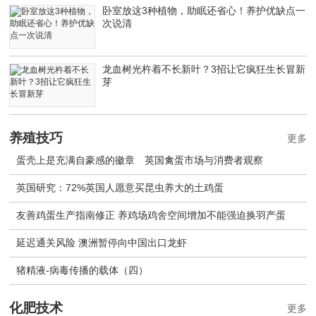
卧室放这3种植物，助眠还省心！养护优缺点一
次说清
龙血树光杵着不长新叶？3招让它疯狂生长冒新
芽
养殖技巧
更多
蛋壳上是充满自豪感的徽章 英国禽蛋市场与消费者观察
英国研究：72%英国人愿意买昆虫养大的土鸡蛋
友善鸡蛋生产指南修正 养鸡场鸡舍空间增加不能强迫换羽产蛋
延迟通关风险 澳洲暂停向中国出口龙虾
猪精液-病毒传播的载体（四）
化肥技术
更多