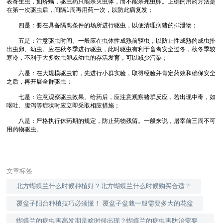
表寄生虫，如疥螨，驱虫药只能杀灭虫体，而不能杀死虫卵。正确的用药方法是
在第一次驱虫后，间隔1周再用药一次，以防此病复发；
四是：要在具备隔离条件的场所进行驱虫，以便清理病猪的排泄物；
五是：注意驱虫时间。一般应在虫体性成熟前驱虫，以防止性成熟的成虫排
出虫卵、幼虫。应在秋冬季进行驱虫，此时驱虫有利于畜禽安全过冬，秋冬季较
寒冷，不利于大多数虫卵或幼虫的存活发育，可以减少污染；
六是：在大规模驱虫前，先进行小群实验，取得经验并肯定药效和确保安全
之后，再开展全群驱虫；
七是：注意观察驱虫效果。给药后，应注意观察猪群反应，若出现中毒，如
呕吐、腹泻等症状时应立即采取相应措施；
八是：严格执行休药期的规定，防止药物残留。一般来说，屠宰前三周不可
用药物驱虫。
文章标签:
北方蝴蝶兰什么时候种植好？北方蝴蝶兰什么时候购买合适？
覆盆子阳台种植技巧必须懂！ 覆盆子盆栽一般需要多大的花盆
蝴蝶兰的病虫害高发期是啥时候出现？蝴蝶兰的病虫害防治需要