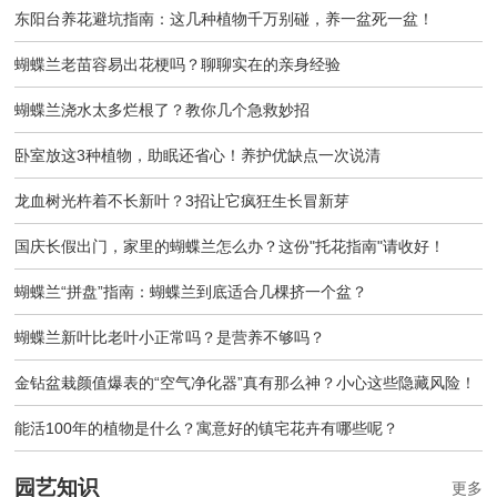
东阳台养花避坑指南：这几种植物千万别碰，养一盆死一盆！
蝴蝶兰老苗容易出花梗吗？聊聊实在的亲身经验
蝴蝶兰浇水太多烂根了？教你几个急救妙招
卧室放这3种植物，助眠还省心！养护优缺点一次说清
龙血树光杵着不长新叶？3招让它疯狂生长冒新芽
国庆长假出门，家里的蝴蝶兰怎么办？这份"托花指南"请收好！
蝴蝶兰“拼盘”指南：蝴蝶兰到底适合几棵挤一个盆？
蝴蝶兰新叶比老叶小正常吗？是营养不够吗？
金钻盆栽颜值爆表的“空气净化器”真有那么神？小心这些隐藏风险！
能活100年的植物是什么？寓意好的镇宅花卉有哪些呢？
园艺知识
更多