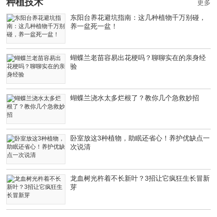
种植技术
更多
东阳台养花避坑指南：这几种植物千万别碰，
养一盆死一盆！
蝴蝶兰老苗容易出花梗吗？聊聊实在的亲身经
验
蝴蝶兰浇水太多烂根了？教你几个急救妙招
卧室放这3种植物，助眠还省心！养护优缺点一
次说清
龙血树光杵着不长新叶？3招让它疯狂生长冒新
芽