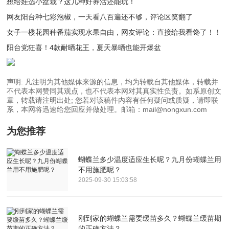
想给娃选小盆栽？这几种好养活还能玩！
网友阳台种七彩泡椒，一天看八百遍还不够，评论区笑翻了
女子一楼花园种番茄实现水果自由，网友评论：直接给我看馋了！！
阳台党狂喜！4款耐晒花王，夏天暴晒也能开爆盆
声明: 凡注明为其他媒体来源的信息，均为转载自其他媒体，转载并
不代表本网赞同其观点，也不代表本网对其真实性负责。如系原创文
章，转载请注明出处; 您若对该稿件内容有任何疑问或质疑，请即联
系，本网将迅速给您回应并做处理。邮箱：mail@nongxun.com
为您推荐
蝴蝶兰多少温度适应生长呢？九月份蝴蝶兰用
不用施肥呢？
2025-09-30 15:03:58
刚到家的蝴蝶兰需要缓苗多久？蝴蝶兰缓苗期
的正确方法？