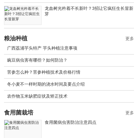
龙血树光杵着不长新叶？3招让它疯狂生长冒新
芽
粮油种植
更多
广西荔浦芋头特产 芋头种植注意事项
豌豆病虫害有哪些？如何防治？
苦参怎么种？苦参种植技术及价格行情
冬小麦不一样时期的浇水时间及要点介绍
农作物玉米缺肥症状及矫正技术
食用菌栽培
更多
食用菌病虫害防治注意四点