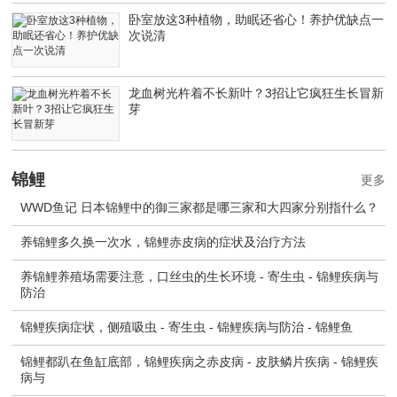
卧室放这3种植物，助眠还省心！养护优缺点一
次说清
龙血树光杵着不长新叶？3招让它疯狂生长冒新
芽
锦鲤
更多
WWD鱼记 日本锦鲤中的御三家都是哪三家和大四家分别指什么？
养锦鲤多久换一次水，锦鲤赤皮病的症状及治疗方法
养锦鲤养殖场需要注意，口丝虫的生长环境 - 寄生虫 - 锦鲤疾病与
防治
锦鲤疾病症状，侧殖吸虫 - 寄生虫 - 锦鲤疾病与防治 - 锦鲤鱼
锦鲤都趴在鱼缸底部，锦鲤疾病之赤皮病 - 皮肤鳞片疾病 - 锦鲤疾
病与