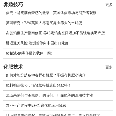
养殖技巧
更多
蛋壳上是充满自豪感的徽章 英国禽蛋市场与消费者观察
英国研究：72%英国人愿意买昆虫养大的土鸡蛋
友善鸡蛋生产指南修正 养鸡场鸡舍空间增加不能强迫换羽产蛋
延迟通关风险 澳洲暂停向中国出口龙虾
猪精液-病毒传播的载体（四）
化肥技术
更多
如何才能分辨各种各样有机肥？掌握有机肥小诀窍
肥料挑选技巧，轻轻松松挑选出好肥料！
浅谈杀菌剂与杀虫剂、调节剂、叶面肥等的混用技术性
农业生产过程中5种普遍化肥应用禁忌
叶面肥与农药混配，要留意下列好多个要点，要不然白打了