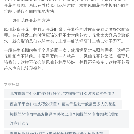
开花的原因。所以在养殖凤仙花的时候，根据凤仙花的生长的不同的
阶段，采取不同的施肥方法。
二、凤仙花多开花的方法
凤仙花多开花，并且要开花旺盛，在养护的时候首先就要做好水肥管
理。在选择盆土的时候应该选择不太大的花盆，花盆太大容易导致积
水，就会影响凤仙花的生长，土壤一般选择腐叶土掺点沙子即可。
一般在生长期内每半个月施肥一次，然后满足对光照的需求，这样开
花叶相当不错的。非常重要的一点就是，让凤仙花开花繁茂，需要加
强修剪，这样不仅会使凤仙花株型较好，并且还分枝多，这样开花看
起来也会比较茂盛的。
文章标签:
北方蝴蝶兰什么时候种植好？北方蝴蝶兰什么时候购买合适？
覆盆子阳台种植技巧必须懂！ 覆盆子盆栽一般需要多大的花盆
蝴蝶兰的病虫害高发期是啥时候出现？蝴蝶兰的病虫害防治需要
注意什么？
夏天植物都会休眠吗？五种越热越开花好养的植物推荐