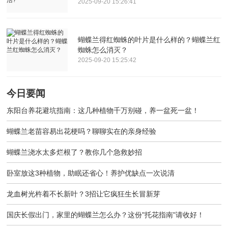
2025-09-20 15:26:41
蝴蝶兰得红蜘蛛的叶片是什么样的？蝴蝶兰红
蜘蛛怎么消灭？
2025-09-20 15:25:42
今日要闻
东阳台养花避坑指南：这几种植物千万别碰，养一盆死一盆！
蝴蝶兰老苗容易出花梗吗？聊聊实在的亲身经验
蝴蝶兰浇水太多烂根了？教你几个急救妙招
卧室放这3种植物，助眠还省心！养护优缺点一次说清
龙血树光杵着不长新叶？3招让它疯狂生长冒新芽
国庆长假出门，家里的蝴蝶兰怎么办？这份"托花指南"请收好！