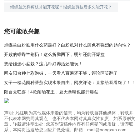
蝴蝶兰怎样剪枝才能开花呢？蝴蝶兰剪枝后多久能开花？
您可能敢兴趣
蝴蝶兰白粉虱用什么药最好？白粉虱对什么颜色有强烈的趋向性？
开败的蝴蝶兰别扔！这么折腾两下，明年还能开爆盆
想给娃选小盆栽？这几种好养活还能玩！
网友阳台种七彩泡椒，一天看八百遍还不够，评论区笑翻了
女子一楼花园种番茄实现水果自由，网友评论：直接给我看馋了！！
阳台党狂喜！4款耐晒花王，夏天暴晒也能开爆盆
声明: 凡注明为其他媒体来源的信息，均为转载自其他媒体，转载并
不代表本网赞同其观点，也不代表本网对其真实性负责。如系原创文
章，转载请注明出处; 您若对该稿件内容有任何疑问或质疑，请即联
系，本网将迅速给您回应并做处理。邮箱：mail@nongxun.com