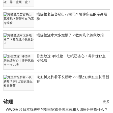
蝴蝶兰老苗容易出花梗吗？聊聊实在的亲身经
验
蝴蝶兰浇水太多烂根了？教你几个急救妙招
卧室放这3种植物，助眠还省心！养护优缺点一
次说清
龙血树光杵着不长新叶？3招让它疯狂生长冒新
芽
锦鲤
更多
WWD鱼记 日本锦鲤中的御三家都是哪三家和大四家分别指什么？