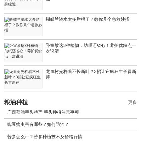
蝴蝶兰浇水太多烂根了？教你几个急救妙招
卧室放这3种植物，助眠还省心！养护优缺点一
次说清
龙血树光杵着不长新叶？3招让它疯狂生长冒新
芽
粮油种植
更多
广西荔浦芋头特产 芋头种植注意事项
豌豆病虫害有哪些？如何防治？
苦参怎么种？苦参种植技术及价格行情