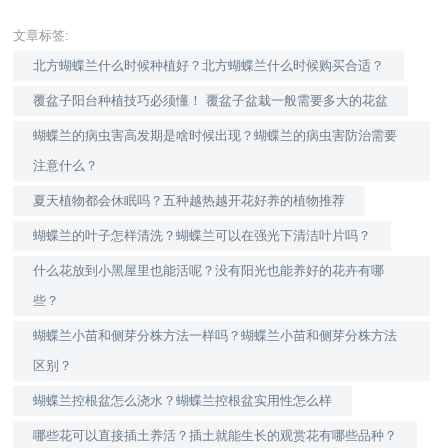
文章标签:
北方蝴蝶兰什么时候种植好？北方蝴蝶兰什么时候购买合适？
覆盆子阳台种植技巧必须懂！ 覆盆子盆栽一般需要多大的花盆
蝴蝶兰的病虫害高发期是啥时候出现？蝴蝶兰的病虫害防治需要
注意什么？
夏天植物都会休眠吗？五种越热越开花好养的植物推荐
蝴蝶兰的叶子怎样清洗？蝴蝶兰可以在强光下清洁叶片吗？
什么花放到小黑屋里也能活呢？没有阳光也能养好的花卉有哪
些？
蝴蝶兰小苗和侧芽分株方法一样吗？蝴蝶兰小苗和侧芽分株方法
区别？
蝴蝶兰控根盆怎么浇水？蝴蝶兰控根盆实用性怎么样
哪些花可以直接插土养活？插土就能生长的观赏花有哪些品种？