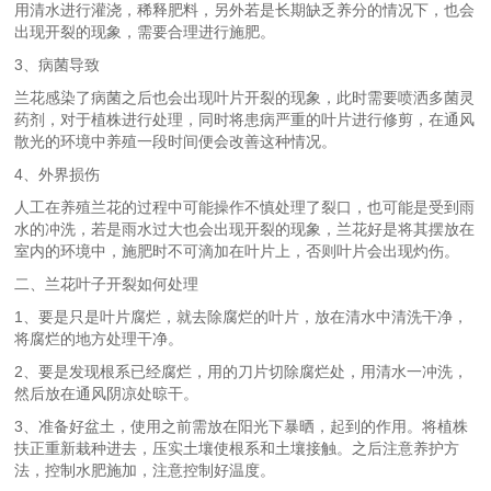
用清水进行灌浇，稀释肥料，另外若是长期缺乏养分的情况下，也会
出现开裂的现象，需要合理进行施肥。
3、病菌导致
兰花感染了病菌之后也会出现叶片开裂的现象，此时需要喷洒多菌灵
药剂，对于植株进行处理，同时将患病严重的叶片进行修剪，在通风
散光的环境中养殖一段时间便会改善这种情况。
4、外界损伤
人工在养殖兰花的过程中可能操作不慎处理了裂口，也可能是受到雨
水的冲洗，若是雨水过大也会出现开裂的现象，兰花好是将其摆放在
室内的环境中，施肥时不可滴加在叶片上，否则叶片会出现灼伤。
二、兰花叶子开裂如何处理
1、要是只是叶片腐烂，就去除腐烂的叶片，放在清水中清洗干净，
将腐烂的地方处理干净。
2、要是发现根系已经腐烂，用的刀片切除腐烂处，用清水一冲洗，
然后放在通风阴凉处晾干。
3、准备好盆土，使用之前需放在阳光下暴晒，起到的作用。将植株
扶正重新栽种进去，压实土壤使根系和土壤接触。之后注意养护方
法，控制水肥施加，注意控制好温度。