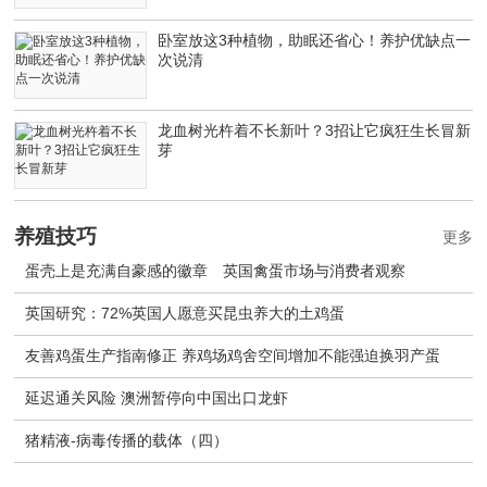
卧室放这3种植物，助眠还省心！养护优缺点一
次说清
龙血树光杵着不长新叶？3招让它疯狂生长冒新
芽
养殖技巧
更多
蛋壳上是充满自豪感的徽章 英国禽蛋市场与消费者观察
英国研究：72%英国人愿意买昆虫养大的土鸡蛋
友善鸡蛋生产指南修正 养鸡场鸡舍空间增加不能强迫换羽产蛋
延迟通关风险 澳洲暂停向中国出口龙虾
猪精液-病毒传播的载体（四）