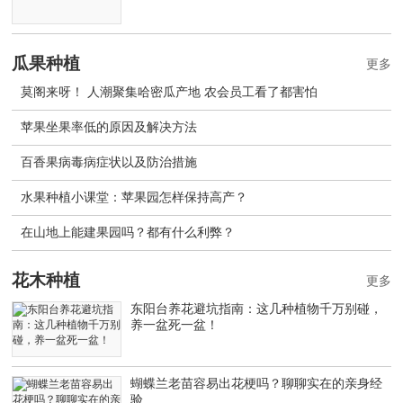
瓜果种植
更多
莫阁来呀！ 人潮聚集哈密瓜产地 农会员工看了都害怕
苹果坐果率低的原因及解决方法
百香果病毒病症状以及防治措施
水果种植小课堂：苹果园怎样保持高产？
在山地上能建果园吗？都有什么利弊？
花木种植
更多
东阳台养花避坑指南：这几种植物千万别碰，
养一盆死一盆！
蝴蝶兰老苗容易出花梗吗？聊聊实在的亲身经
验