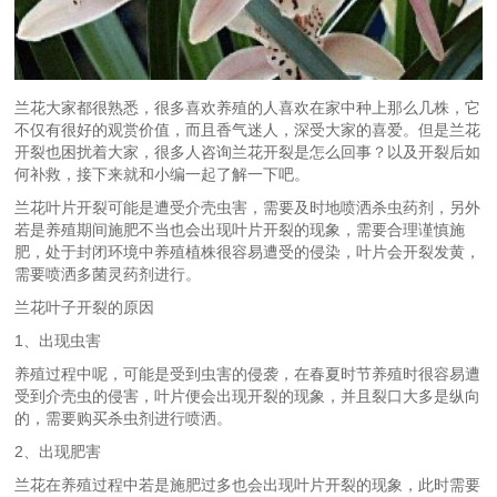
兰花大家都很熟悉，很多喜欢养殖的人喜欢在家中种上那么几株，它
不仅有很好的观赏价值，而且香气迷人，深受大家的喜爱。但是兰花
开裂也困扰着大家，很多人咨询兰花开裂是怎么回事？以及开裂后如
何补救，接下来就和小编一起了解一下吧。
兰花叶片开裂可能是遭受介壳虫害，需要及时地喷洒杀虫药剂，另外
若是养殖期间施肥不当也会出现叶片开裂的现象，需要合理谨慎施
肥，处于封闭环境中养殖植株很容易遭受的侵染，叶片会开裂发黄，
需要喷洒多菌灵药剂进行。
兰花叶子开裂的原因
1、出现虫害
养殖过程中呢，可能是受到虫害的侵袭，在春夏时节养殖时很容易遭
受到介壳虫的侵害，叶片便会出现开裂的现象，并且裂口大多是纵向
的，需要购买杀虫剂进行喷洒。
2、出现肥害
兰花在养殖过程中若是施肥过多也会出现叶片开裂的现象，此时需要