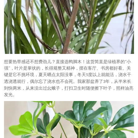
想要热带感还不想费劲儿？直接选鸭脚木！这货简直是绿植界的
“小
强”，叶片是掌状的，长得规整又精神，摆在客厅、书房都好看。关
键是它不挑环境，夏天晒点太阳没事，冬天
度以上就能活，浇水干
5
透浇透就行，偶尔忘了浇水也不会死。我家那盆养了
年，从半米长
3
到快两米，从来没出过幺蛾子，打扫卫生时随便擦下叶子，照样油亮
发光。