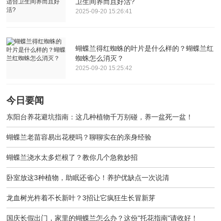
卫生间养而且好活?
2025-09-20 15:26:41
蝴蝶兰得红蜘蛛的叶片是什么样的？蝴蝶兰红
蜘蛛怎么消灭？
2025-09-20 15:25:42
今日要闻
东阳台养花避坑指南：这几种植物千万别碰，养一盆死一盆！
蝴蝶兰老苗容易出花梗吗？聊聊实在的亲身经验
蝴蝶兰浇水太多烂根了？教你几个急救妙招
卧室放这3种植物，助眠还省心！养护优缺点一次说清
龙血树光杵着不长新叶？3招让它疯狂生长冒新芽
国庆长假出门，家里的蝴蝶兰怎么办？这份"托花指南"请收好！