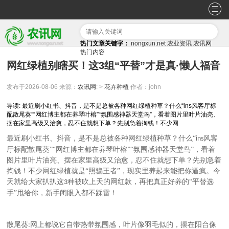
热门文章关键字：
nongxun.net
农业资讯
农讯网
热门内容
网红绿植别瞎买！这3组“平替”才是真·懒人福音
发布于2026-08-06
来源：
农讯网
: >
花卉种植
作者：john
导读: 最近刷小红书、抖音，是不是总被各种网红绿植种草？什么“ins风客厅标
配散尾葵”“网红博主都在养琴叶榕”“氛围感神器天堂鸟”，看着图片里叶片油亮、
摆在家里高级又治愈，忍不住就想下单？先别急着掏钱！不少网
最近刷小红书、抖音，是不是总被各种网红绿植种草？什么
“
风客
ins
厅标配散尾葵”“网红博主都在养琴叶榕”“氛围感神器天堂鸟”，看着
图片里叶片油亮、摆在家里高级又治愈，忍不住就想下单？先别急着
掏钱！不少网红绿植就是“照骗王者”，现实里养起来能把你逼疯。今
天就给大家扒扒这
种被吹上天的网红款，再把真正好养的“平替选
3
手”甩给你，新手闭眼入都不踩雷！
散尾葵
网上都说它自带热带氛围感，叶片像羽毛似的，摆在阳台像
: