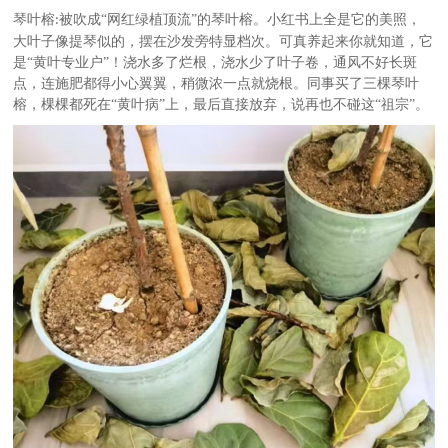
琴叶榕
被吹成
“网红绿植顶流”的琴叶榕。小红书上全是它的美照，
:
大叶子像提琴似的，摆在沙发旁特显档次。可真养起来你就知道，它
是“黄叶专业户”！浇水多了烂根，浇水少了叶子卷，通风不好长斑
点，连施肥都得小心翼翼，稍微浓一点就烧根。同事买了三棵琴叶
榕，棵棵都死在“黄叶病”上，最后直接放弃，说再也不碰这“祖宗”。