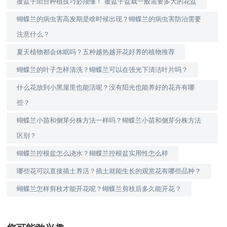
覆盆子阳台种植技巧必须懂！ 覆盆子盆栽一般需要多大的花盆
蝴蝶兰的病虫害高发期是啥时候出现？蝴蝶兰的病虫害防治需要
注意什么？
夏天植物都会休眠吗？五种越热越开花好养的植物推荐
蝴蝶兰的叶子怎样清洗？蝴蝶兰可以在强光下清洁叶片吗？
什么花放到小黑屋里也能活呢？没有阳光也能养好的花卉有哪
些？
蝴蝶兰小苗和侧芽分株方法一样吗？蝴蝶兰小苗和侧芽分株方法
区别？
蝴蝶兰控根盆怎么浇水？蝴蝶兰控根盆实用性怎么样
哪些花可以直接插土养活？插土就能生长的观赏花有哪些品种？
蝴蝶兰怎样剪枝才能开花呢？蝴蝶兰剪枝后多久能开花？