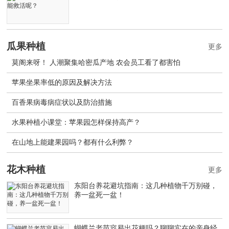
瓜果种植
更多
莫阁来呀！ 人潮聚集哈密瓜产地 农会员工看了都害怕
苹果坐果率低的原因及解决方法
百香果病毒病症状以及防治措施
水果种植小课堂：苹果园怎样保持高产？
在山地上能建果园吗？都有什么利弊？
花木种植
更多
东阳台养花避坑指南：这几种植物千万别碰，
养一盆死一盆！
蝴蝶兰老苗容易出花梗吗？聊聊实在的亲身经