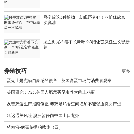
卧室放这3种植物，助眠还省心！养护优缺点一
次说清
龙血树光杵着不长新叶？3招让它疯狂生长冒新
芽
养殖技巧
更多
蛋壳上是充满自豪感的徽章 英国禽蛋市场与消费者观察
英国研究：72%英国人愿意买昆虫养大的土鸡蛋
友善鸡蛋生产指南修正 养鸡场鸡舍空间增加不能强迫换羽产蛋
延迟通关风险 澳洲暂停向中国出口龙虾
猪精液-病毒传播的载体（四）