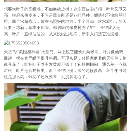
想要大叶子的高级感，不如换橡皮树！这东西皮实得很，叶片又厚又
亮，摸起来像皮革，不管是黑金刚还是花叶品种，颜值都不输给琴叶
榕。而且它超省心，放在光照好的地方，半个月浇一次水就行，冬天
只要不冻着，基本不用管。邻居家的橡皮树养了
年，长得比人还
5
高，叶片一直绿油油的，从来没出过毛病，新手入门选它准没错。
天堂鸟
“氛围感神器”天堂鸟。网上说它能长到两米高，叶片像仙鹤
:
展翅，摆在客厅瞬间提升格调。可现实是，普通家庭养的天堂鸟，别
说开花了，能把叶子养不发黄就不错了！它特别怕闷，通风差一点就
烂根，叶片还容易长虫，而且长得巨慢，买的时候多高，养半年可能
还是那么高，钱花了还没效果，别提多闹心了。