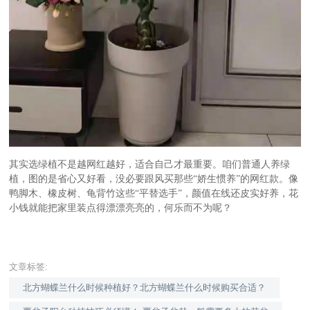
其实选绿植不是越网红越好，适合自己才最重要。咱们普通人养绿
植，图的是省心又好看，没必要跟风买那些
“娇生惯养”的网红款。像
鸭脚木、橡皮树、龟背竹这些“平替选手”，颜值在线还皮实好养，花
小钱就能把家里装点得漂漂亮亮的，何乐而不为呢？
文章标签:
北方蝴蝶兰什么时候种植好？北方蝴蝶兰什么时候购买合适？