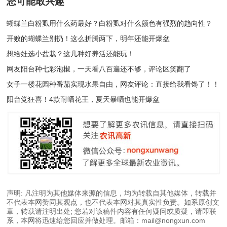
您可能敢兴趣
蝴蝶兰白粉虱用什么药最好？白粉虱对什么颜色有强烈的趋向性？
开败的蝴蝶兰别扔！这么折腾两下，明年还能开爆盆
想给娃选小盆栽？这几种好养活还能玩！
网友阳台种七彩泡椒，一天看八百遍还不够，评论区笑翻了
女子一楼花园种番茄实现水果自由，网友评论：直接给我看馋了！！
阳台党狂喜！4款耐晒花王，夏天暴晒也能开爆盆
声明: 凡注明为其他媒体来源的信息，均为转载自其他媒体，转载并
不代表本网赞同其观点，也不代表本网对其真实性负责。如系原创文
章，转载请注明出处; 您若对该稿件内容有任何疑问或质疑，请即联
系，本网将迅速给您回应并做处理。邮箱：mail@nongxun.com