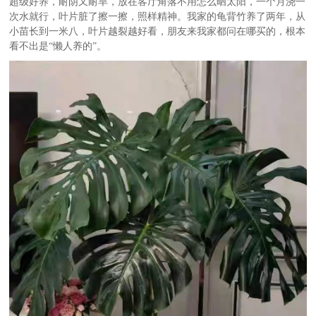
超级好养，耐阴又耐旱，放在客厅角落不用怎么晒太阳，一个月浇一
次水就行，叶片脏了擦一擦，照样精神。我家的龟背竹养了两年，从
小苗长到一米八，叶片越裂越好看，朋友来我家都问在哪买的，根本
看不出是“懒人养的”。