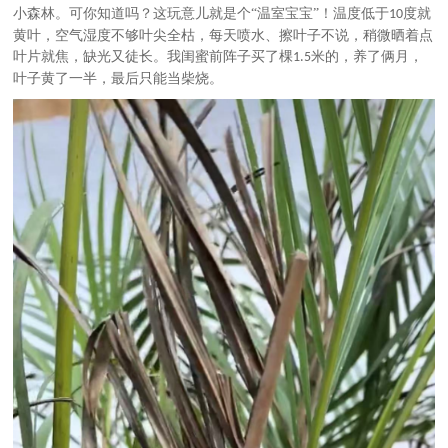
小森林。可你知道吗？这玩意儿就是个
“温室宝宝”！温度低于
度就
10
黄叶，空气湿度不够叶尖全枯，每天喷水、擦叶子不说，稍微晒着点
叶片就焦，缺光又徒长。我闺蜜前阵子买了棵
米的，养了俩月，
1.5
叶子黄了一半，最后只能当柴烧。