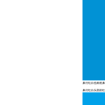
鼻付红白也称抢鼻
鼻付红白头部的红