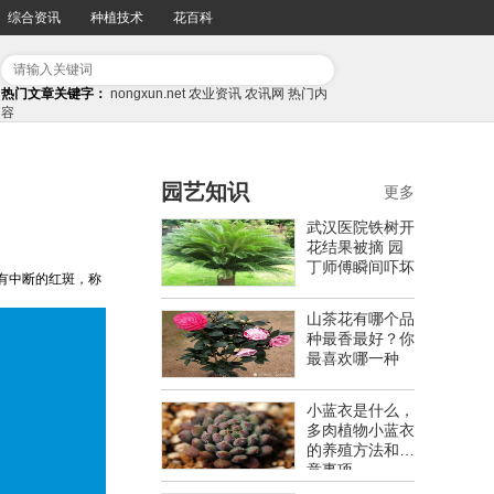
综合资讯
种植技术
花百科
热门文章关键字：
nongxun.net
农业资讯
农讯网
热门内
容
园艺知识
更多
武汉医院铁树开
花结果被摘 园
丁师傅瞬间吓坏
没有中断的红斑，称
山茶花有哪个品
种最香最好？你
最喜欢哪一种
小蓝衣是什么，
多肉植物小蓝衣
的养殖方法和注
意事项