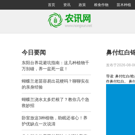
首页
资讯
政策
粮食作物
苗木种植
今日要闻
鼻付红白
东阳台养花避坑指南：这几种植物千
发布于2026-08-0
万别碰，养一盆死一盆！
导读: 鼻付红白
蝴蝶兰老苗容易出花梗吗？聊聊实在
作鼻付红白。 鼻
的亲身经验
蝴蝶兰浇水太多烂根了？教你几个急
救妙招
卧室放这3种植物，助眠还省心！养
护优缺点一次说清