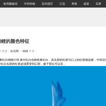
食用菌栽培
中药种植
花卉园艺
兰花
养殖
蔬菜
瓜果
锦鲤的颜色特征
8
来源：
农讯网
: >
锦鲤
作者：
/抢鼻红白锦鲤介绍 鼻付红白也称抢鼻红白，其头部的红斑与口上的红斑相连接，中间
付红白头部的红斑必须贯穿到口部，躯干部位可以呈...