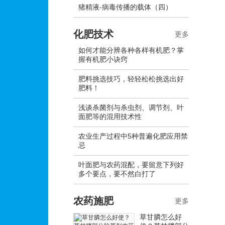
猪精液-病毒传播的载体（四）
化肥技术
更多
如何才能分辨各种各样有机肥？掌
握有机肥小诀窍
肥料挑选技巧，轻轻松松挑选出好
肥料！
浅谈杀菌剂与杀虫剂、调节剂、叶
面肥等的混用技术性
农业生产过程中5种普遍化肥应用禁
忌
叶面肥与农药混配，要留意下列好
多个要点，要不然白打了
农药施肥
更多
草甘膦怎么好