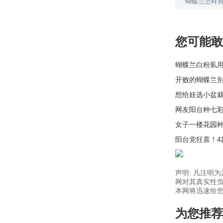
蝴蝶兰怎样
您可能敢
蝴蝶兰白粉虱
开败的蝴蝶兰
想给娃选小盆
网友阳台种七
女子一楼花园
阳台党狂喜！
声明: 凡注明
网对其真实性负
本网将迅速给您回
为您推荐