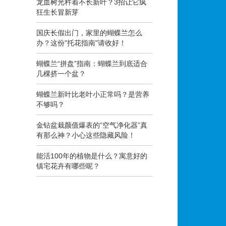
龙血树光杵着不长新叶？3招让它疯
狂生长冒新芽
国庆长假出门，家里的蝴蝶兰怎么
办？这份"托花指南"请收好！
蝴蝶兰“拼盘”指南：蝴蝶兰到底适合
几棵挤一个盆？
蝴蝶兰新叶比老叶小正常吗？是营养
不够吗？
金钻盆栽颜值爆表的“空气净化器”真
有那么神？小心这些隐藏风险！
能活100年的植物是什么？寓意好的
镇宅花卉有哪些呢？