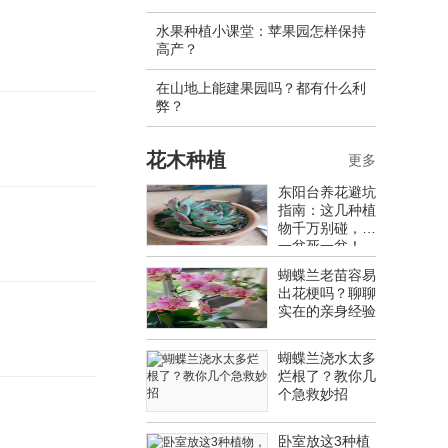
水果种植小课堂：苹果园怎样保持
高产？
在山地上能建果园吗？都有什么利
弊？
花木种植
更多
东阳台养花避坑
指南：这几种植
物千万别碰，养
一盆死一盆！
蝴蝶兰老苗容易
出花梗吗？聊聊
实在的亲身经验
蝴蝶兰浇水太多
烂根了？教你几
个急救妙招
卧室放这3种植