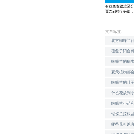
有些鱼友很难区分
覆盖到整个头部，
文章标签:
北方蝴蝶兰
覆盆子阳台
蝴蝶兰的病
夏天植物都
蝴蝶兰的叶
什么花放到
蝴蝶兰小苗
蝴蝶兰控根
哪些花可以