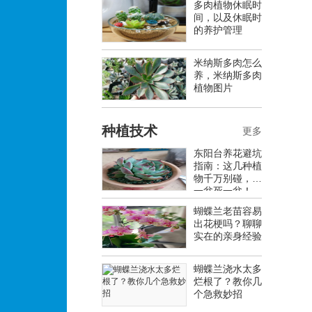
多肉植物休眠时
间，以及休眠时
的养护管理
米纳斯多肉怎么
养，米纳斯多肉
植物图片
种植技术
更多
东阳台养花避坑
指南：这几种植
物千万别碰，养
一盆死一盆！
蝴蝶兰老苗容易
出花梗吗？聊聊
实在的亲身经验
蝴蝶兰浇水太多
烂根了？教你几
个急救妙招