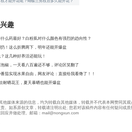
剪枝才能开花呢？蝴蝶兰剪枝后多久能开花？
兴趣
用什么药最好？白粉虱对什么颜色有强烈的趋向性？
别扔！这么折腾两下，明年还能开爆盆
栽？这几种好养活还能玩！
彩泡椒，一天看八百遍还不够，评论区笑翻了
种番茄实现水果自由，网友评论：直接给我看馋了！！
4款耐晒花王，夏天暴晒也能开爆盆
为其他媒体来源的信息，均为转载自其他媒体，转载并不代表本网赞同其观
责。如系原创文章，转载请注明出处; 您若对该稿件内容有任何疑问或质
应并做处理。邮箱：mail@nongxun.com