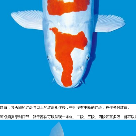
红白，其头部的红斑与口上的红斑相连接，中间没有中断的红斑，称作鼻付红白。
斑必须贯穿到口部，躯干部位可以呈现一条红、二段、三段、四段甚至多段，都可以