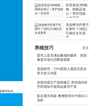
卧室放这3种植
物，助眠还省
心！养护优缺点
一次说清
龙血树光杵着不
长新叶？3招让
它疯狂生长冒新
芽
养殖技巧
更多
蛋壳上是充满自豪感的徽章 英国
禽蛋市场与消费者观察
英国研究：72%英国人愿意买昆虫
养大的土鸡蛋
友善鸡蛋生产指南修正 养鸡场鸡舍
空间增加不能强迫换羽产蛋
是鼻付红白。
延迟通关风险 澳洲暂停向中国出口
龙虾