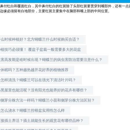
鼻付红白和覆面红白，其中鼻付红白的红斑除了头部红斑要贯穿到嘴部外，还有一点
边缘必须留有白地部分，主要红斑主要集中在脑部和嘴上部的中间位置。
什么时候种植好？北方蝴蝶兰什么时候购买合适？
种植技巧必须懂！ 覆盆子盆栽一般需要多大的花盆
虫害高发期是啥时候出现？蝴蝶兰的病虫害防治需要注意什么？
会休眠吗？五种越热越开花好养的植物推荐
子怎样清洗？蝴蝶兰可以在强光下清洁叶片吗？
小黑屋里也能活呢？没有阳光也能养好的花卉有哪些？
和侧芽分株方法一样吗？蝴蝶兰小苗和侧芽分株方法区别？
盆怎么浇水？蝴蝶兰控根盆实用性怎么样
直接插土养活？插土就能生长的观赏花有哪些品种？