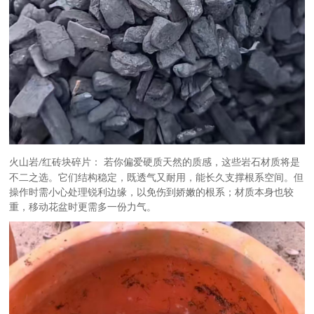
火山岩
红砖块碎片： 若你偏爱硬质天然的质感，这些岩石材质将是
/
不二之选。它们结构稳定，既透气又耐用，能长久支撑根系空间。但
操作时需小心处理锐利边缘，以免伤到娇嫩的根系；材质本身也较
重，移动花盆时更需多一份力气。