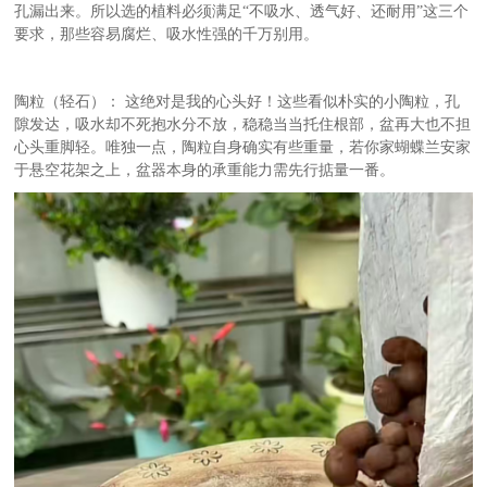
孔漏出来。所以选的植料必须满足
“不吸水、透气好、还耐用”这三个
要求，那些容易腐烂、吸水性强的千万别用。
陶粒（轻石）：
这绝对是我的心头好！这些看似朴实的小陶粒，孔
隙发达，吸水却不死抱水分不放，稳稳当当托住根部，盆再大也不担
心头重脚轻。唯独一点，陶粒自身确实有些重量，若你家蝴蝶兰安家
于悬空花架之上，盆器本身的承重能力需先行掂量一番。