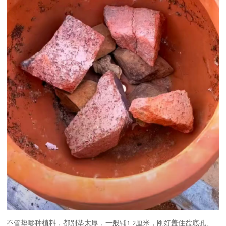
不管垫哪种植料，都别垫太厚，一般铺
厘米，刚好盖住盆底孔、
1-2