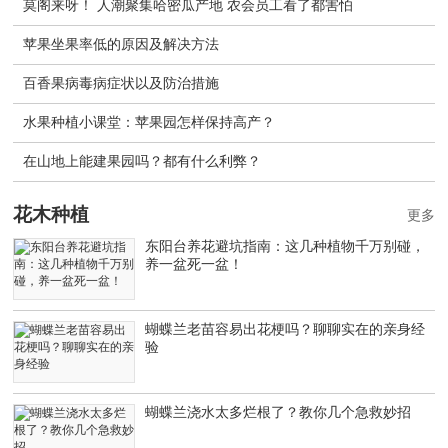
莫阁来呀！ 人潮聚集哈密瓜产地 农会员工看了都害怕
苹果坐果率低的原因及解决方法
百香果病毒病症状以及防治措施
水果种植小课堂：苹果园怎样保持高产？
在山地上能建果园吗？都有什么利弊？
花木种植
更多
东阳台养花避坑指南：这几种植物千万别碰，
养一盆死一盆！
蝴蝶兰老苗容易出花梗吗？聊聊实在的亲身经
验
蝴蝶兰浇水太多烂根了？教你几个急救妙招