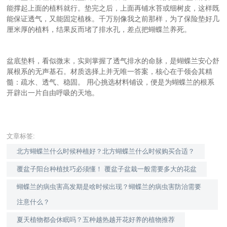
能撑起上面的植料就行。垫完之后，上面再铺水苔或细树皮，这样既
能保证透气，又能固定植株。千万别像我之前那样，为了保险垫好几
厘米厚的植料，结果反而堵了排水孔，差点把蝴蝶兰养死。
盆底垫料，看似微末，实则掌握了透气排水的命脉，是蝴蝶兰安心舒
展根系的无声基石。材质选择上并无唯一答案，核心在于领会其精
髓：疏水、透气、稳固。
用心挑选材料铺设，便是为蝴蝶兰的根系
开辟出一片自由呼吸的天地。
文章标签:
北方蝴蝶兰什么时候种植好？北方蝴蝶兰什么时候购买合适？
覆盆子阳台种植技巧必须懂！ 覆盆子盆栽一般需要多大的花盆
蝴蝶兰的病虫害高发期是啥时候出现？蝴蝶兰的病虫害防治需要
注意什么？
夏天植物都会休眠吗？五种越热越开花好养的植物推荐