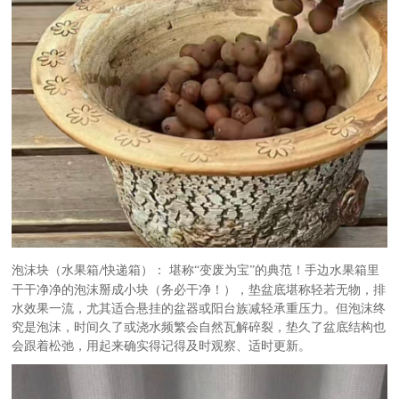
泡沫块（水果箱
快递箱）： 堪称“变废为宝”的典范！手边水果箱里
/
干干净净的泡沫掰成小块（务必干净！），垫盆底堪称轻若无物，排
水效果一流，尤其适合悬挂的盆器或阳台族减轻承重压力。但泡沫终
究是泡沫，时间久了或浇水频繁会自然瓦解碎裂，垫久了盆底结构也
会跟着松弛，用起来确实得记得及时观察、适时更新。