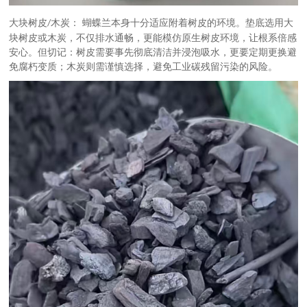
大块树皮
木炭： 蝴蝶兰本身十分适应附着树皮的环境。垫底选用大
/
块树皮或木炭，不仅排水通畅，更能模仿原生树皮环境，让根系倍感
安心。但切记：树皮需要事先彻底清洁并浸泡吸水，更要定期更换避
免腐朽变质；木炭则需谨慎选择，避免工业碳残留污染的风险。