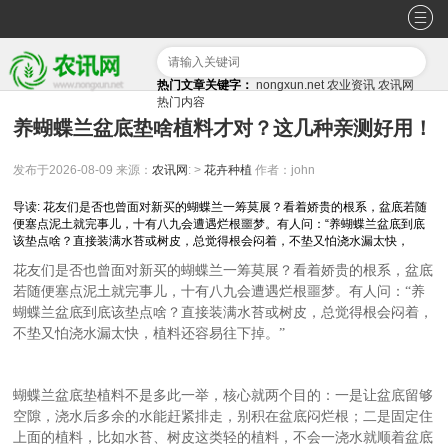
热门文章关键字：
nongxun.net
农业资讯
农讯网
热门内容
养蝴蝶兰盆底垫啥植料才对？这几种亲测好用！
发布于2026-08-09
来源：
农讯网
: >
花卉种植
作者：john
导读: 花友们是否也曾面对新买的蝴蝶兰一筹莫展？看着娇贵的根系，盆底若随
便塞点泥土就完事儿，十有八九会遭遇烂根噩梦。有人问：“养蝴蝶兰盆底到底
该垫点啥？直接装满水苔或树皮，总觉得根会闷着，不垫又怕浇水漏太快，
花友们是否也曾面对新买的蝴蝶兰一筹莫展？看着娇贵的根系，盆底
若随便塞点泥土就完事儿，十有八九会遭遇烂根噩梦。有人问：
“养
蝴蝶兰盆底到底该垫点啥？直接装满水苔或树皮，总觉得根会闷着，
不垫又怕浇水漏太快，植料还容易往下掉。”
蝴蝶兰盆底垫植料不是多此一举，核心就两个目的：一是让盆底留够
空隙，浇水后多余的水能赶紧排走，别积在盆底闷烂根；二是固定住
上面的植料，比如水苔、树皮这类轻的植料，不会一浇水就顺着盆底