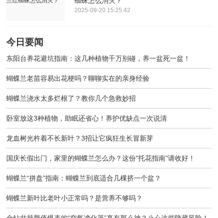
蜘蛛怎么消灭？
2025-09-20 15:25:42
今日要闻
东阳台养花避坑指南：这几种植物千万别碰，养一盆死一盆！
蝴蝶兰老苗容易出花梗吗？聊聊实在的亲身经验
蝴蝶兰浇水太多烂根了？教你几个急救妙招
卧室放这3种植物，助眠还省心！养护优缺点一次说清
龙血树光杵着不长新叶？3招让它疯狂生长冒新芽
国庆长假出门，家里的蝴蝶兰怎么办？这份"托花指南"请收好！
蝴蝶兰“拼盘”指南：蝴蝶兰到底适合几棵挤一个盆？
蝴蝶兰新叶比老叶小正常吗？是营养不够吗？