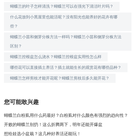
蝴蝶兰的叶子怎样清洗？蝴蝶兰可以在强光下清洁叶片吗？
什么花放到小黑屋里也能活呢？没有阳光也能养好的花卉有哪
些？
蝴蝶兰小苗和侧芽分株方法一样吗？蝴蝶兰小苗和侧芽分株方法
区别？
蝴蝶兰控根盆怎么浇水？蝴蝶兰控根盆实用性怎么样
哪些花可以直接插土养活？插土就能生长的观赏花有哪些品种？
蝴蝶兰怎样剪枝才能开花呢？蝴蝶兰剪枝后多久能开花？
您可能敢兴趣
蝴蝶兰白粉虱用什么药最好？白粉虱对什么颜色有强烈的趋向性？
开败的蝴蝶兰别扔！这么折腾两下，明年还能开爆盆
想给娃选小盆栽？这几种好养活还能玩！