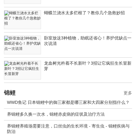
蝴蝶兰浇水太多烂根了？教你几个急救妙招
卧室放这3种植物，助眠还省心！养护优缺点一
次说清
龙血树光杵着不长新叶？3招让它疯狂生长冒新
芽
锦鲤
更多
WWD鱼记 日本锦鲤中的御三家都是哪三家和大四家分别指什么？
养锦鲤多久换一次水，锦鲤赤皮病的症状及治疗方法
养锦鲤养殖场需要注意，口丝虫的生长环境 - 寄生虫 - 锦鲤疾病与
防治