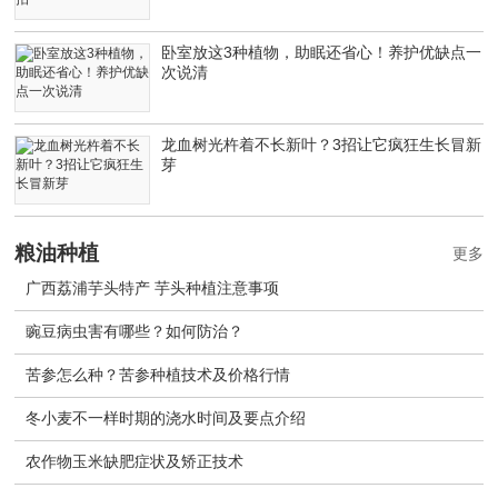
卧室放这3种植物，助眠还省心！养护优缺点一
次说清
龙血树光杵着不长新叶？3招让它疯狂生长冒新
芽
粮油种植
更多
广西荔浦芋头特产 芋头种植注意事项
豌豆病虫害有哪些？如何防治？
苦参怎么种？苦参种植技术及价格行情
冬小麦不一样时期的浇水时间及要点介绍
农作物玉米缺肥症状及矫正技术