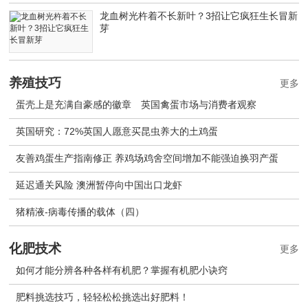
龙血树光杵着不长新叶？3招让它疯狂生长冒新
芽
养殖技巧
更多
蛋壳上是充满自豪感的徽章 英国禽蛋市场与消费者观察
英国研究：72%英国人愿意买昆虫养大的土鸡蛋
友善鸡蛋生产指南修正 养鸡场鸡舍空间增加不能强迫换羽产蛋
延迟通关风险 澳洲暂停向中国出口龙虾
猪精液-病毒传播的载体（四）
化肥技术
更多
如何才能分辨各种各样有机肥？掌握有机肥小诀窍
肥料挑选技巧，轻轻松松挑选出好肥料！